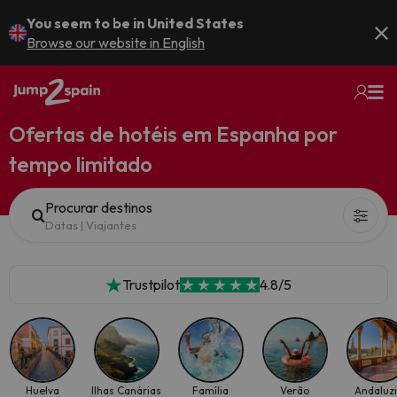
You seem to be in United States
Browse our website in English
Ofertas de hotéis em Espanha por
tempo limitado
Procurar destinos
Datas
|
Viajantes
Trustpilot
4.8/5
Huelva
Ilhas Canárias
Família
Verão
Andaluz