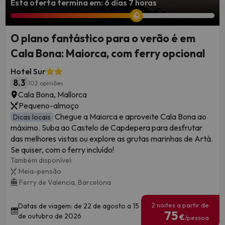
Esta oferta termina em: 6 dias 7 horas
O plano fantástico para o verão é em
Cala Bona: Maiorca, com ferry opcional
Hotel Sur
8.3
102 opiniões
Cala Bona, Mallorca
Pequeno-almoço
Chegue a Maiorca e aproveite Cala Bona ao
Dicas locais
máximo. Suba ao Castelo de Capdepera para desfrutar
das melhores vistas ou explore as grutas marinhas de Artà.
Se quiser, com o ferry incluído!
Também disponível:
Meia-pensão
Ferry de Valencia,
Barcelona
2 noites a partir de
Datas de viagem: de 22 de agosto a 15
75
de outubro de 2026
€
/pessoa