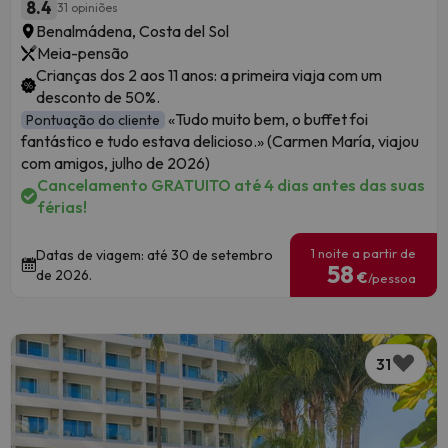
8.4
31 opiniões
Benalmádena, Costa del Sol
Meia-pensão
Crianças dos 2 aos 11 anos: a primeira viaja com um
desconto de 50%.
«Tudo muito bem, o buffet foi
Pontuação do cliente
fantástico e tudo estava delicioso.» (Carmen María, viajou
com amigos, julho de 2026)
Cancelamento GRATUITO até 4 dias antes das suas
férias!
1 noite a partir de
Datas de viagem: até 30 de setembro
58
de 2026.
€
/pessoa
31