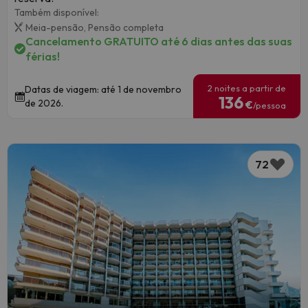
Também disponível:
Meia-pensão,
Pensão completa
Cancelamento GRATUITO até 6 dias antes das suas
férias!
2 noites a partir de
Datas de viagem: até 1 de novembro
136
de 2026.
€
/pessoa
72