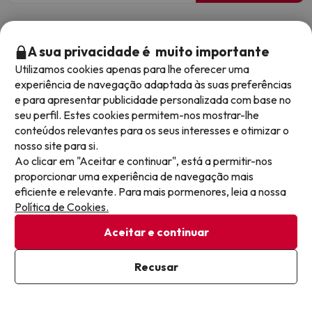
81
A sua privacidade é muito importante
Utilizamos cookies apenas para lhe oferecer uma
experiência de navegação adaptada às suas preferências
e para apresentar publicidade personalizada com base no
seu perfil. Estes cookies permitem-nos mostrar-lhe
conteúdos relevantes para os seus interesses e otimizar o
nosso site para si.
Ao clicar em "Aceitar e continuar", está a permitir-nos
proporcionar uma experiência de navegação mais
eficiente e relevante. Para mais pormenores, leia a nossa
Política de Cookies.
Esta oferta termina em: 6 dias 6 horas
Aceitar e continuar
Recusar
Ver mapa
Peñíscola, estadia frente ao mar com
parque aquático