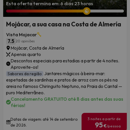
Esta oferta termina em: 6 dias 23 horas
Mojácar, a sua casa na Costa de Almería
Vista Mojacar
7.5
20 opiniões
Mojácar, Costa de Almería
Apenas quarto
Descontos especiais para estadias a partir de 4 noites.
Aproveite-os!
Jantares mágicos à beira-mar:
Sabores da região
espetadas de sardinhas e pratos de arroz com os pés na
areia no famoso Chiringuito Neptuno, na Praia do Cantal —
puro Mediterrâneo.
Cancelamento GRATUITO até 8 dias antes das suas
férias!
3 noites a partir de
Datas de viagem: até 14 de setembro
95
de 2026.
€
/pessoa