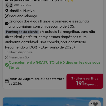
8.2
300 opiniões
Islantilla, Huelva
Pequeno-almoço
Crianças dos 4 aos 11 anos: a primeira e a segunda
criança viajam com um desconto de 50%
«A estadia foi magnífica, para não
Pontuação do cliente
dizer ideal, perfeita, com pessoas simpáticas e um
ambiente agradável. Boa comida, boa localização.
Recomendo a 100%.» (Javi, junho de 2025)
Também disponível:
Meia-pensão
Cancelamento GRATUITO até 6 dias antes das suas
férias!
3 noites a partir de
Datas de viagem: até 30 de setembro
191
de 2026.
€
/pessoa
1