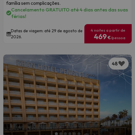
família sem complicações.
Cancelamento GRATUITO até 4 dias antes das suas
férias!
4 noites a partir de
Datas de viagem: até 29 de agosto de
469
2026.
€
/pessoa
48