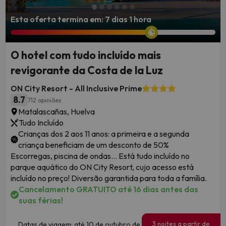
Esta oferta termina em: 7 dias 1 hora
O hotel com tudo incluído mais
revigorante da Costa de la Luz
ON City Resort - All Inclusive Prime
8.7
712 opiniões
Matalascañas, Huelva
Tudo Incluído
Crianças dos 2 aos 11 anos: a primeira e a segunda
criança beneficiam de um desconto de 50%
Escorregas, piscina de ondas... Está tudo incluído no
parque aquático do ON City Resort, cujo acesso está
incluído no preço! Diversão garantida para toda a família.
Cancelamento GRATUITO até 16 dias antes das
suas férias!
3 noites a partir de
Datas de viagem: até 10 de outubro de