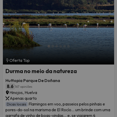
Oferta Top
Durma no meio da natureza
Huttopia Parque De Doñana
8.6
167 opiniões
Hinojos, Huelva
Apenas quarto
Flamingos em voo, passeios pelos pinhais e
Dicas locais
pores-do-sol na marisma de El Rocío… um brinde com uma
garrafa de vinho de boas-vindas… e, se viajarem 4