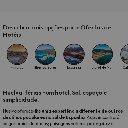
Descubra mais opções para: Ofertas de
Hotéis
Minorca
Ilhas Baleares
Espanha
Lloret de Mar
Ca
Huelva: férias num hotel. Sol, espaço e
simplicidade.
Huelva oferece-lhe
uma experiência diferente de outros
destinos populares no sul de Espanha
. Aqui, encontrará
longas praias douradas; paisagens naturais protegidas; e