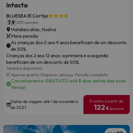
intacta
BLUESEA El Cortijo
7.9
2831 opiniões
Matalascañas, Huelva
Meia-pensão
As crianças dos 0 aos 9 anos beneficiam de um desconto
de 50%.
Crianças dos 2 aos 12 anos: a primeira e a segunda
beneficiam de um desconto de 50%.
Também disponível:
Apenas quarto,
Pequeno-almoço,
Pensão completa
Cancelamento GRATUITO até 8 dias antes das suas
férias!
3 noites a partir de
Datas de viagem: até 1 de novembro
122
de 2027.
€
/pessoa