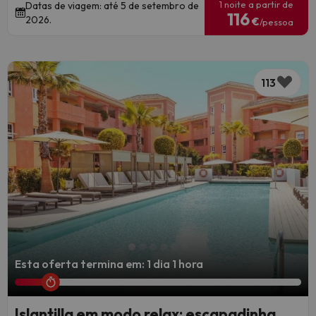
1 noite a partir de
Datas de viagem: até 5 de setembro de
116
2026.
€
/pessoa
113
Esta oferta termina em: 1 dia 1 hora
Islantilla em modo relax: escapadinha