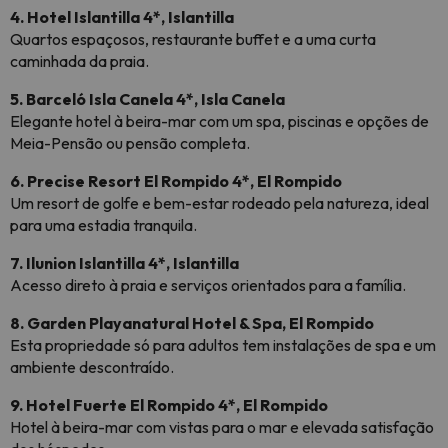
4. Hotel Islantilla 4*, Islantilla
Quartos espaçosos, restaurante buffet e a uma curta
caminhada da praia.
5. Barceló Isla Canela 4*, Isla Canela
Elegante hotel à beira-mar com um spa, piscinas e opções de
Meia-Pensão ou pensão completa.
6. Precise Resort El Rompido 4*, El Rompido
Um resort de golfe e bem-estar rodeado pela natureza, ideal
para uma estadia tranquila.
7. Ilunion Islantilla 4*, Islantilla
Acesso direto à praia e serviços orientados para a família.
8. Garden Playanatural Hotel & Spa, El Rompido
Esta propriedade só para adultos tem instalações de spa e um
ambiente descontraído.
9. Hotel Fuerte El Rompido 4*, El Rompido
Hotel à beira-mar com vistas para o mar e elevada satisfação