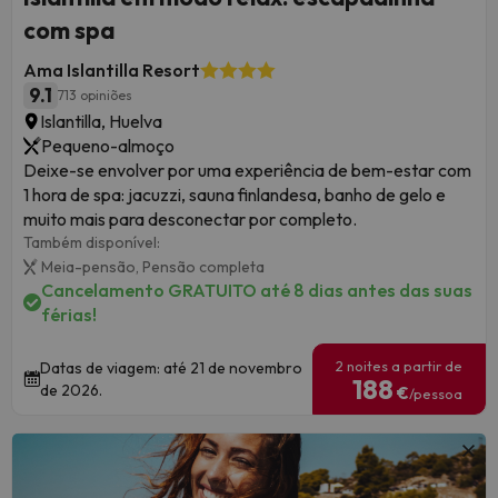
com spa
Ama Islantilla Resort
9.1
713 opiniões
Islantilla, Huelva
Pequeno-almoço
Deixe-se envolver por uma experiência de bem-estar com
1 hora de spa: jacuzzi, sauna finlandesa, banho de gelo e
muito mais para desconectar por completo.
Também disponível:
Meia-pensão,
Pensão completa
Cancelamento GRATUITO até 8 dias antes das suas
férias!
2 noites a partir de
Datas de viagem: até 21 de novembro
188
de 2026.
€
/pessoa