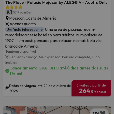
The Place - Palacio Mojacar by ALEGRIA - Adults Only
9.1
5519 opiniões
Mojacar, Costa de Almería
Apenas quarto
Uma área de piscinas recém-
Um facto interessante
remodelada neste hotel só para adultos, num palácio de
1907 — um oásis pensado para relaxar, na mais bela vila
branca de Almería.
Também disponível:
Pequeno-almoço,
Meia-pensão,
Pensão completa,
Tudo
Incluído
Cancelamento GRATUITO até 8 dias antes das suas
férias!
3 noites a partir de
Datas de viagem: até 24 de outubro de
264
2026.
€
/pessoa
534