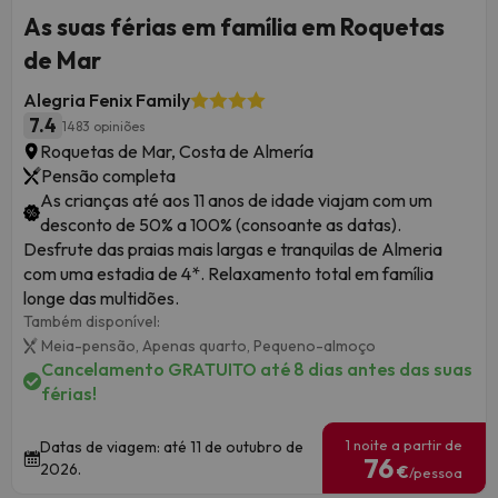
As suas férias em família em Roquetas
de Mar
Alegria Fenix Family
7.4
1483 opiniões
Roquetas de Mar, Costa de Almería
Pensão completa
As crianças até aos 11 anos de idade viajam com um
desconto de 50% a 100% (consoante as datas).
Desfrute das praias mais largas e tranquilas de Almeria
com uma estadia de 4*. Relaxamento total em família
longe das multidões.
Também disponível:
Meia-pensão,
Apenas quarto,
Pequeno-almoço
Cancelamento GRATUITO até 8 dias antes das suas
férias!
1 noite a partir de
Datas de viagem: até 11 de outubro de
76
2026.
€
/pessoa