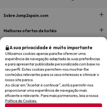
Sobre Jump2spain.com
Opiniões de clientes
Melhores ofertas de hotéis
A nossa equipa
Hotéis na Andaluzia
Os Melhores Programas
A sua privacidade é muito importante
Os nossos websites de férias
Hotéis em Canárias
Utilizamos cookies apenas para lhe oferecer uma
Apoio durante a estadia
Hotéis com tudo incluído
experiência de navegação adaptada às suas preferências
Reserve as suas férias com Jump2spain.com
Hotéis em Costa de la Luz
e para apresentar publicidade personalizada com base no
Hotéis em meia pensão
seu perfil. Estes cookies permitem-nos mostrar-lhe
Hotéis em Costa de Almeria
Como reservar em Jump2spain.com
conteúdos relevantes para os seus interesses e otimizar o
Hotéis para famílias
nosso site para si.
Faqs
Ao clicar em "Aceitar e continuar", está a permitir-nos
Aceitamos
Hotéis com Parque Aquático
proporcionar uma experiência de navegação mais
Atenção ao cliente
eficiente e relevante. Para mais pormenores, leia a nossa
Política de Cookies.