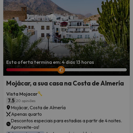
Almería. Além disso, a região está convenientemente
localizada para explorar a
histórica Alcazaba com sabor
mourisco em Almeria
e a mundialmente famosa
Alhambra
em Granada.
Esta oferta termina em: 4 dias 13 horas
Mojácar, a sua casa na Costa de Almería
Vista Mojacar
7.5
20 opiniões
Mojácar, Costa de Almería
Apenas quarto
Descontos especiais para estadias a partir de 4 noites.
Aproveite-os!