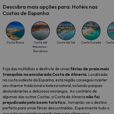
Descubra mais opções para: Hotéis nas
Costas de Espanha
Costa Brava
Costa del
Costa del Sol
Costa Dorada
Costa
Maresme -
Barcelona
Fuja das multidões e desfrute de umas
férias de praia mais
tranquilas na ensolarada Costa de Almeria.
Localizada
na costa sudeste da Espanha, esta região conseguiu manter
seu charme tradicional e beleza natural, incluindo parques
deslumbrantes e deliciosos morangos. Ao contrário de
algumas das outras Costas, a Costa de Almeria
não foi
prejudicada pelo boom turístico
, tornando-se o destino
perfeito para umas férias descontraídas. Experimente tudo o
que esta encantadora região tem para oferecer e