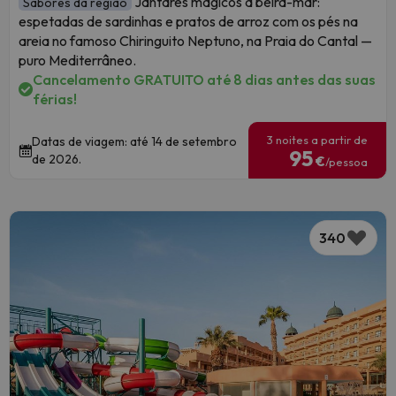
Jantares mágicos à beira-mar:
Sabores da região
espetadas de sardinhas e pratos de arroz com os pés na
areia no famoso Chiringuito Neptuno, na Praia do Cantal —
puro Mediterrâneo.
Cancelamento GRATUITO até 8 dias antes das suas
férias!
3 noites a partir de
Datas de viagem: até 14 de setembro
95
de 2026.
€
/pessoa
340