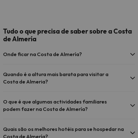
Tudo o que precisa de saber sobre a Costa
de Almería
Onde ficar na Costa de Almería?
As melhores destinos de praia da Costa de Almeria incluem
Mojacar, Roquetas de Mar e a cidade de Almeria, claro. Com as
Quando é a altura mais barata para visitar a
suas deslumbrantes praias, rica história e deliciosa gastronomia,
Costa de Almeria?
a Costa de Almeria é o destino perfeito para umas férias em
Espanha.
O tempo mais barato para visitar a Costa de Almeria são os
meses de baixa estação na primavera e nos outonos. Ainda
O que é que algumas actividades familiares
pode desfrutar do clima mediterrâneo ameno, evitar as
podem fazer na Costa de Almería?
multidões e reservar hotéis baratos.
A Costa de Almeria oferece muitas actividades familiares por
onde escolher. Visite o parque temático Oasys Mini Hollywood,
Quais são os melhores hotéis para se hospedar na
descubra o parque natural de Cabo de Gata ou passe um dia na
Costa de Almería?