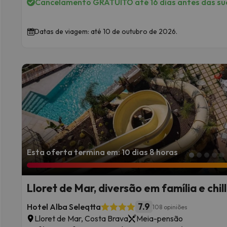
Cancelamento GRATUITO até 16 dias antes das sua
Datas de viagem: até 10 de outubro de 2026.
Esta oferta termina em: 10 dias 8 horas
Lloret de Mar, diversão em família e chil
Hotel Alegria Costa Ballena, Cádis
7.9
Hotel Alba Seleqtta
108 opiniões
Lloret de Mar, Costa Brava
Meia-pensão