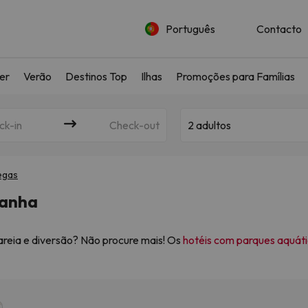
Português
Contacto
ler
Verão
Destinos Top
Ilhas
Promoções para Famílias
ck-in
Check-out
2 adultos
egas
panha
areia e diversão? Não procure mais! Os
hotéis com parques aquát
as idades. Quer esteja a planear uma estadia em família, uma es
um resort a outro nível, combinando o conforto de um resort com 
m
Jump2spain.com
, orgulhamo-nos de o pôr em contacto com a
tas vezes
a partir de apenas 65€
. Graças a uma estreita parceria