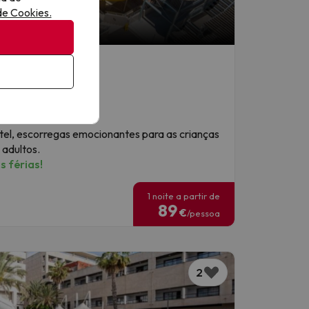
 de Cookies.
uático
tel, escorregas emocionantes para as crianças
 adultos.
 férias!
1 noite a partir de
89
€
/pessoa
2