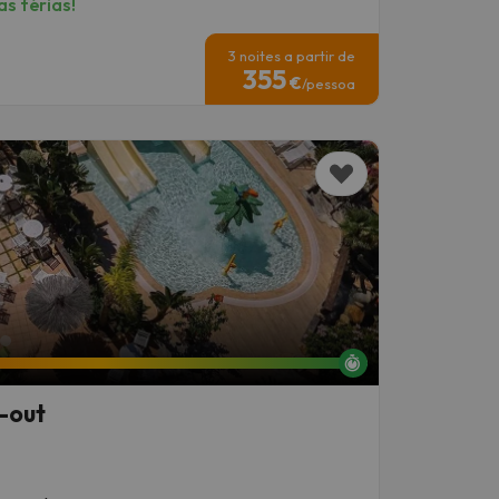
s férias!
3 noites a partir de
355
€
/pessoa
l-out