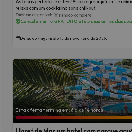
As férias perfeitas existem! Escorregas aquáticos e ani
relaxa com um cocktail na zona chill-out.
Também disponível:
Pensão completa
Cancelamento GRATUITO até 5 dias antes das suas
Datas de viagem: até 15 de novembro de 2026.
Esta oferta termina em: 6 dias 14 horas
Lloret de Mar, um hotel com parque aqu