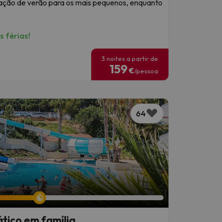
mação de verão para os mais pequenos, enquanto
 férias!
3 noites a partir de
159
€
/pessoa
64
ático em família