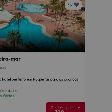
331
beira-mar
niões
o hotel perfeito em Roquetas para as crianças
do Incluído
 férias!
2 noites a partir de