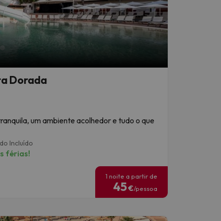
ta Dorada
 tranquila, um ambiente acolhedor e tudo o que
do Incluído
 férias!
1 noite a partir de
45
€
/pessoa