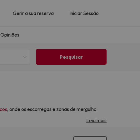
Gerir a sua reserva
Iniciar Sessão
Opiniões
icos
, onde os escorregas e zonas de mergulho
capadinha em casal ou uma com amigos, estes
Leia mais
aventuras aquáticas!
lojamentos avaliados localmente que prometem
 com as principais cadeias hoteleiras, facilitada