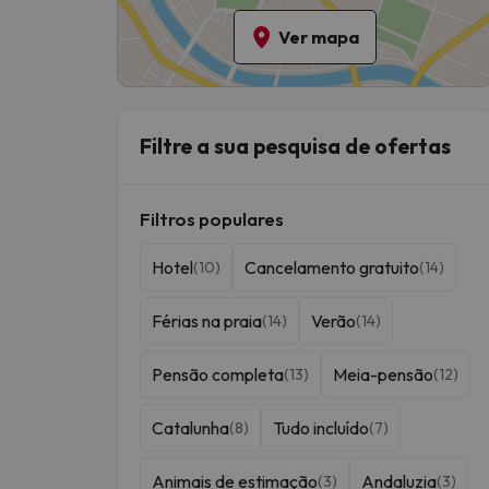
pelas nossas marcas - garantimos-lhe ofertas esp
Ver mapa
entretenimento? A nossa
equipa da Jump2spai
temáticos, espectáculos ao vivo e muito mais. De
aquáticos que transformam umas férias normais nu
hotéis de Espanha com parques aquáticos.
Filtre a sua pesquisa de ofertas
Filtros populares
Hotel
Cancelamento gratuito
(10)
(14)
Férias na praia
Verão
(14)
(14)
Pensão completa
Meia-pensão
(13)
(12)
Catalunha
Tudo incluído
(8)
(7)
Animais de estimação
Andaluzia
(3)
(3)