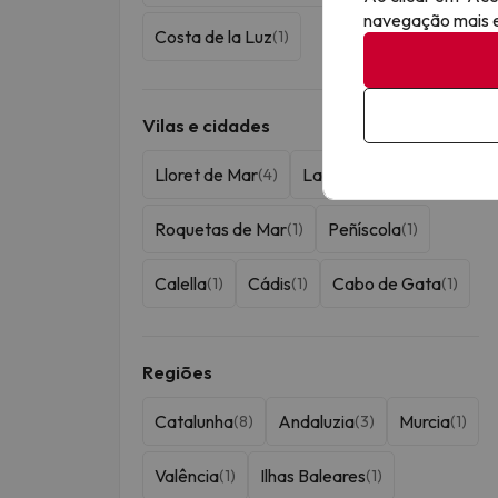
navegação mais ef
Costa de la Luz
(1)
Vilas e cidades
Lloret de Mar
La Pineda
(4)
(2)
Roquetas de Mar
Peñíscola
(1)
(1)
Calella
Cádis
Cabo de Gata
(1)
(1)
(1)
Regiões
Catalunha
Andaluzia
Murcia
(8)
(3)
(1)
Valência
Ilhas Baleares
(1)
(1)