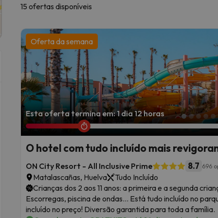
15 ofertas disponíveis
eciais que não encontrará noutro lugar. Preocupado com a seguran
n.com sabe exatamente quais os hotéis em Espanha que
of
sde a icónica
Costa del Sol
até à pitoresca
Costa Brava
, a cos
Oferta da semana
m festival de escorregas e sorrisos banhados pelo sol. Está pro
Esta oferta termina em: 1 dia 12 horas
O hotel com tudo incluído mais revigora
8.7
ON City Resort - All Inclusive Prime
696 o
Matalascañas, Huelva
Tudo Incluído
Crianças dos 2 aos 11 anos: a primeira e a segunda cr
Escorregas, piscina de ondas... Está tudo incluído no par
incluído no preço! Diversão garantida para toda a família.