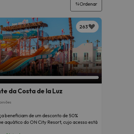
Ordenar
ça dos seus filhos, com a comida local ou com o
erecem nadadores-salvadores, restaurantes
ta espanhola está repleta de resorts com parques
nto para mergulhar? Vamos explorar os melhores
263
nte da Costa de la Luz
piniões
iança beneficiam de um desconto de 50%
que aquático do ON City Resort, cujo acesso está