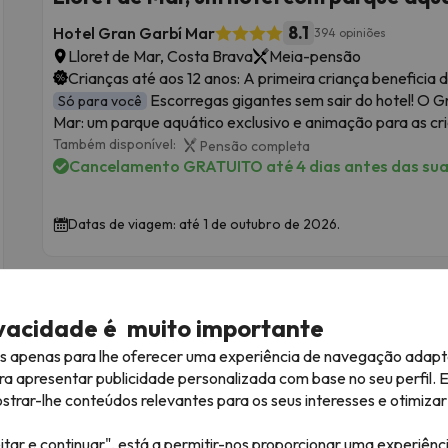
8.1
Hotel Gran Garbí Mar
394 opiniões
Lloret de Mar, Costa Brava
Meia-pensão
Crianças até aos 12 anos: A primeira criança beneficia
Escorregas gigantes sem sair do hotel! O Gr
Só para você
Mar: um parque aquático exclusivo e animação para as cri
Também disponível:
Pensão completa
Cancelamento GRATUITO até 4 dias antes das suas
Datas de viagem: até 1 de outubro de 2026.
ivacidade é muito importante
es apenas para lhe oferecer uma experiência de navegação adapt
ra apresentar publicidade personalizada com base no seu perfil. 
rar-lhe conteúdos relevantes para os seus interesses e otimizar 
itar e continuar", está a permitir-nos proporcionar uma experiênc