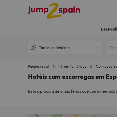
Best-sel
Todos os destinos
Che
Página inicial
Férias Temáticas
Com escorr
Hotéis com escorregas em Es
Está à procura de umas férias que combinem sol, 
interactivas aguardam pelos visitantes de todas 
alojamentos elevam a experiência tradicional de 
Mas como é que escolhe o Hotel certo para si? E
umas férias inesquecíveis a preços notáveis, mui