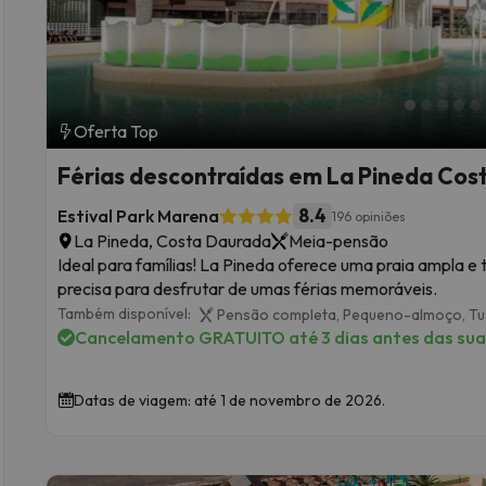
Oferta Top
Férias descontraídas em La Pineda Cos
8.4
Estival Park Marena
196 opiniões
La Pineda, Costa Daurada
Meia-pensão
Ideal para famílias! La Pineda oferece uma praia ampla e
precisa para desfrutar de umas férias memoráveis.
Também disponível:
Pensão completa,
Pequeno-almoço,
Tu
Cancelamento GRATUITO até 3 dias antes das suas
Datas de viagem: até 1 de novembro de 2026.