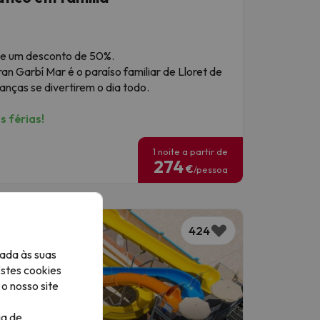
 de um desconto de 50%.
an Garbí Mar é o paraíso familiar de Lloret de
anças se divertirem o dia todo.
 férias!
1 noite a partir de
274
€
/pessoa
424
ada às suas
Estes cookies
o nosso site
ia de