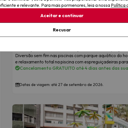
iciente e relevante. Para mais pormenores, leia a nossa
Política
Oferta Top
Aceitar e continuar
La Manga, hotel familiar com parque aq
Recusar
7
Bakour La Manga Splash
201 opiniões
La Manga del Mar Menor, Murcia
Pensão completa
Crianças dos 3 aos 11 anos: viajam com 50% do preço
Diversão sem fim nas piscinas com parque aquático do ho
e relaxamento total na piscina com espreguiçadeiras para
Cancelamento GRATUITO até 4 dias antes das suas
Datas de viagem: até 27 de setembro de 2026.