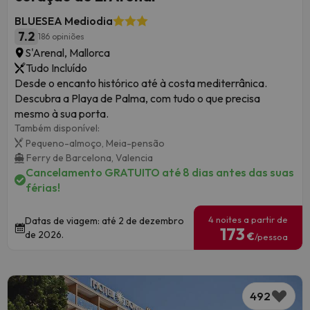
BLUESEA Mediodia
7.2
186 opiniões
S'Arenal, Mallorca
Tudo Incluído
Desde o encanto histórico até à costa mediterrânica.
Descubra a Playa de Palma, com tudo o que precisa
mesmo à sua porta.
Também disponível:
Pequeno-almoço,
Meia-pensão
Ferry de Barcelona,
Valencia
Cancelamento GRATUITO até 8 dias antes das suas
férias!
4 noites a partir de
Datas de viagem: até 2 de dezembro
173
de 2026.
€
/pessoa
492