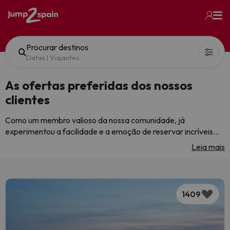
Procurar destinos
Datas
|
Viajantes
As ofertas preferidas dos nossos
clientes
Como um membro valioso da nossa comunidade, já
experimentou a facilidade e a emoção de reservar incríveis
ofertas de hotéis através de Jump2spain.com. Com um dos
Leia mais
nossos escritórios situado na bela Costa Dorada, a nossa
equipa orgulha-se de ser o número um dos os melhores em
encontrar ofertas de Espanha. Conhecemos
os meandros
deste país deslumbrante
, desde as suas praias banhadas
1409
pelo sol até às suas cidades vibrantes, e estamos aqui para o
ajudar a descobrir o melhor de Espanha. Esta página é
dedicada a
mostrar os hotéis favoritos dos nossos