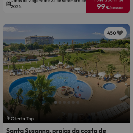
1 noite a partir de
Datas de viagem: até 22 de setembro de
99
2026.
€
/pessoa
450
Oferta Top
Santa Susanna, praias da costa de