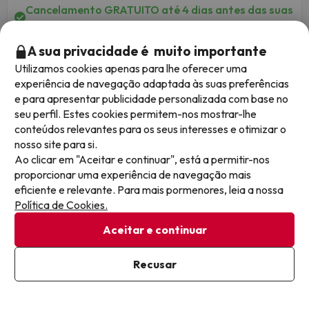
Cancelamento GRATUITO até 4 dias antes das suas
férias!
A sua privacidade é muito importante
1 noite a partir de
Datas de viagem: até 27 de setembro de
89
Utilizamos cookies apenas para lhe oferecer uma
2026.
€
/pessoa
experiência de navegação adaptada às suas preferências
e para apresentar publicidade personalizada com base no
seu perfil. Estes cookies permitem-nos mostrar-lhe
conteúdos relevantes para os seus interesses e otimizar o
411
nosso site para si.
Ao clicar em "Aceitar e continuar", está a permitir-nos
proporcionar uma experiência de navegação mais
eficiente e relevante. Para mais pormenores, leia a nossa
Política de Cookies.
Aceitar e continuar
Recusar
Ver mapa