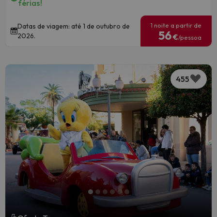
férias!
1 noite a partir de
Datas de viagem: até 1 de outubro de
56
2026.
€
/pessoa
455