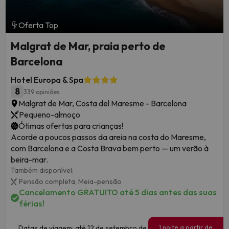
Oferta Top
Malgrat de Mar, praia perto de
Barcelona
Hotel Europa & Spa
8
339 opiniões
Malgrat de Mar, Costa del Maresme - Barcelona
Pequeno-almoço
Ótimas ofertas para crianças!
Acorde a poucos passos da areia na costa do Maresme,
com Barcelona e a Costa Brava bem perto — um verão à
beira-mar.
Também disponível:
Pensão completa,
Meia-pensão
Cancelamento GRATUITO até 5 dias antes das suas
férias!
1 noite a partir de
Datas de viagem: até 12 de setembro de