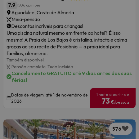
7.9
1506 opiniões
Aguadulce, Costa de Almería
Meia-pensão
Descontos incríveis para crianças!
Uma piscina natural mesmo em frente ao hotel? É isso
mesmo! A Praia de Los Bajos é cristalina, intacta e calma
graças ao seu recife de Posidónia — a praia ideal para
famílias, ali mesmo.
Também disponível:
Pensão completa,
Tudo Incluído
Cancelamento GRATUITO até 9 dias antes das suas
férias!
1 noite a partir de
Datas de viagem: até 1 de novembro de
73
2026.
€
/pessoa
576