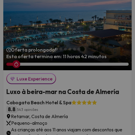
clientes
- uma seleção escolhida a dedo
e guardada por
viajantes como você
. Quer esteja a sonhar com um retiro na
costa ou com uma pausa na cidade, temos algo especial para
si. Vamos mergulhar em alguns dos principais destinos de
Espanha e nas fantásticas ofertas de hotéis que esperam por
si!
Oferta prolongada!
Esta oferta termina em: 11 horas 42 minutos
Luxe Experience
Luxo à beira-mar na Costa de Almería
Cabogata Beach Hotel & Spa
8.8
543 opiniões
Retamar, Costa de Almería
Pequeno-almoço
As crianças até aos 11 anos viajam com descontos que