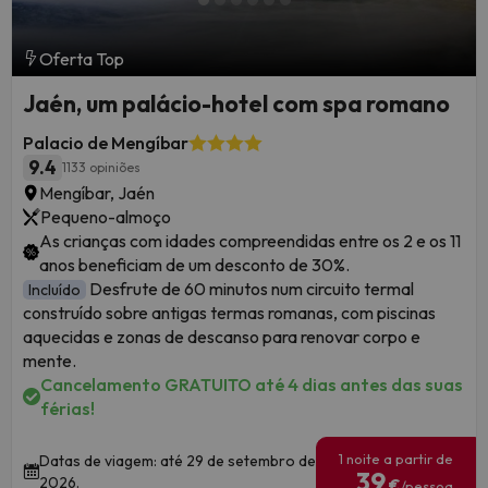
Oferta Top
Jaén, um palácio-hotel com spa romano
Palacio de Mengíbar
9.4
1133 opiniões
Mengíbar, Jaén
Pequeno-almoço
As crianças com idades compreendidas entre os 2 e os 11
anos beneficiam de um desconto de 30%.
Desfrute de 60 minutos num circuito termal
Incluído
construído sobre antigas termas romanas, com piscinas
aquecidas e zonas de descanso para renovar corpo e
mente.
Cancelamento GRATUITO até 4 dias antes das suas
férias!
1 noite a partir de
Datas de viagem: até 29 de setembro de
39
2026.
€
/pessoa