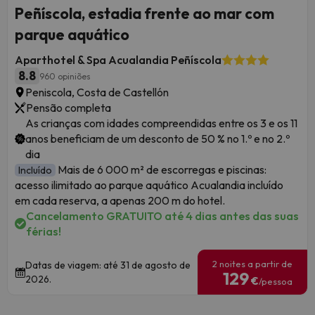
Peñíscola, estadia frente ao mar com
parque aquático
Aparthotel & Spa Acualandia Peñíscola
8.8
960 opiniões
Peniscola, Costa de Castellón
Pensão completa
As crianças com idades compreendidas entre os 3 e os 11
anos beneficiam de um desconto de 50 % no 1.º e no 2.º
dia
Mais de 6 000 m² de escorregas e piscinas:
Incluído
acesso ilimitado ao parque aquático Acualandia incluído
em cada reserva, a apenas 200 m do hotel.
Cancelamento GRATUITO até 4 dias antes das suas
férias!
2 noites a partir de
Datas de viagem: até 31 de agosto de
129
2026.
€
/pessoa