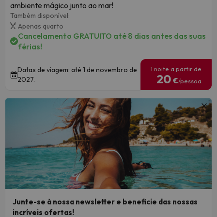
ambiente mágico junto ao mar!
Também disponível:
Apenas quarto
Cancelamento GRATUITO até 8 dias antes das suas
férias!
1 noite a partir de
Datas de viagem: até 1 de novembro de
20
2027.
€
/pessoa
Junte-se à nossa newsletter e beneficie das nossas
incríveis ofertas!