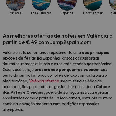
Minorca
Ilhas Baleares
Espanha
Lloret de Mar
Ca
As melhores ofertas de hotéis em Valência a
partir de € 49 com Jump2spain.com
Valência está se tornando rapidamente uma
das principais
opções de férias na Espanha
, graças às suas praias
douradas, marcos culturais e excelente cenário gastronômico.
Quer você esteja
procurando por quartos econômicos
perto do centro histórico ou hotéis de luxo com vista para o
Mediterrâneo,
Valência oferece
uma mistura eclética de
acomodações para todos os gostos. Lar da lendária
Cidade
das Artes e Ciências
, paella de dar água na boca e praias
ensolaradas como a praia de La Malvarrosa, esta joia costeira
combina inovação moderna com tradições espanholas
atemporais.