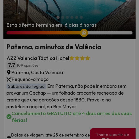
Esta oferta termina em: 6 dias 6 horas
Paterna, a minutos de Valência
AZZ Valencia Táctica Hotel
7.7
109 opiniões
Paterna, Costa Valencia
Pequeno-almoço
Em Paterna, não pode ir embora sem
Sabores da região
provar um Cachap — um folhado crocante recheado de
creme que une gerações desde 1830. Prove-o na
pastelaria original, na Rua Mayor.
Cancelamento GRATUITO até 4 dias antes das suas
férias!
1 noite a partir de
Datas de viagem: até 25 de setembro de