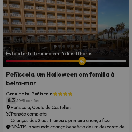
desde luxuosos hotéis cinco estrelas com vistas panorâmicas
do Mediterrâneo até pitorescas acomodações boutique
escondidas em bairros históricos. Encontrar o lugar perfeito
para descansar faz parte da aventura, principalmente quando
se considera o clima ameno de Valência, que permite visitá-la
em quase qualquer época do ano.
Esta oferta termina em: 6 dias 11 horas
Vista panorâmica da Plaza de la Virgen
Peñíscola, um Halloween em família à
beira-mar
Gran Hotel Peñíscola
8.3
5095 opiniões
Peñíscola, Costa de Castellón
Pensão completa
Crianças dos 2 aos 11 anos: a primeira criança fica
GRÁTIS, a segunda criança beneficia de um desconto de