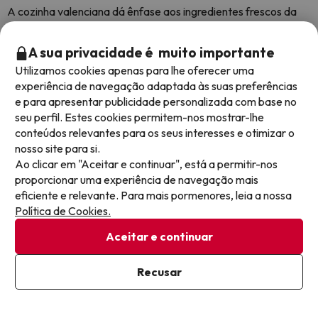
A cozinha valenciana dá ênfase aos ingredientes frescos da
terra e do mar, com o arroz no centro do prato:
A sua privacidade é muito importante
Paella
Utilizamos cookies apenas para lhe oferecer uma
O prato valenciano mais famoso. A paella valenciana
experiência de navegação adaptada às suas preferências
tradicional inclui frango, coelho, feijão verde achatado e, às
e para apresentar publicidade personalizada com base no
vezes, caracóis. Muitos restaurantes também servem versões
seu perfil. Estes cookies permitem-nos mostrar-lhe
de frutos do mar, com camarões, lulas e mexilhões. Para uma
conteúdos relevantes para os seus interesses e otimizar o
experiência autêntica, experimente a paella perto da praia ou
nosso site para si.
na região de Albufera - onde tudo começou.
Ao clicar em "Aceitar e continuar", está a permitir-nos
proporcionar uma experiência de navegação mais
Fideuá
eficiente e relevante. Para mais pormenores, leia a nossa
Política de Cookies.
Semelhante à paella, mas feita com macarrão curto (fideos)
em vez de arroz, geralmente com frutos do mar e um
Aceitar e continuar
saboroso caldo de peixe. Cubra com uma colherada de aioli
para um toque extra de sabor.
Recusar
Ver mapa
Horchata e Fartons
Horchata (orxata em valenciano) é uma bebida leitosa e