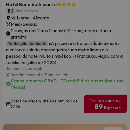
Hotel Bonalba Alicante
8.1
2820 opiniões
Mutxamel, Alicante
Meia-pensão
Crianças dos 2 aos 11 anos: a 1ª criança tem estadia
gratuita.
«A piscina e a tranquilidade de estar
Pontuação do cliente
num local isolado e sossegado; tudo muito limpo e o
pessoal do hotel muito simpático.» (Francisco, viajou com a
família em julho de 2026)
Também disponível:
Pensão completa,
Tudo Incluído
Cancelamento GRATUITO até 8 dias antes das suas
férias!
1 noite a partir de
Datas de viagem: até 1 de outubro de
89
2026.
€
/pessoa