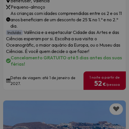
Benetúser, Valencia
Pequeno-almoço
As crianças com idades compreendidas entre os 2 e os 11
anos beneficiam de um desconto de 25 % no 1.º e no 2.º
dia.
Valência e a espetacular Cidade das Artes e das
Incluído
Ciências esperam por si. Escolha a sua visita: o
Oceanogràfic, o maior aquário da Europa, ou o Museu das
Ciências. É você quem decide o que fazer!
Cancelamento GRATUITO até 5 dias antes das suas
férias!
1 noite a partir de
Datas de viagem: até 1 de janeiro de
52
2027.
€
/pessoa