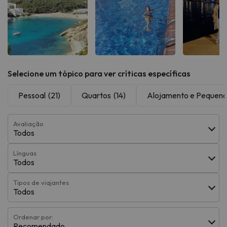
Ver todas
Ver todas
Ver t
Selecione um tópico para ver críticas específicas
Pessoal
(21)
Quartos
(14)
Alojamento e Pequen
Avaliação
Todos
Línguas
Todos
Tipos de viajantes
Todos
Ordenar por:
Recomendado