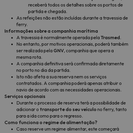
receberá todos os detalhes sobre os portos de
partida e chegada.
As refeições não estão incluídas durante a travessia de
ferry.
Informações sobre a companhia marítima
A travessia é normalmente operada pela
Trasmed
.
No entanto, por motivos operacionais, poderá também
ser realizada pela
GNV
, companhia que opera a
mesma rota.
A companhia definitiva será confirmada diretamente
no porto no dia da partida.
Isto não afeta a sua reserva nem os serviços
contratados. A companhia poderá apenas atribuir o
navio de acordo com as necessidades operacionais.
Serviços opcionais
Durante o processo de reserva terá a possibilidade de
adicionar o
transporte do seu veículo
no ferry, tanto
para a ida como para o regresso.
Como funciona o regime de alimentação?
Caso reserve um regime alimentar, este começará