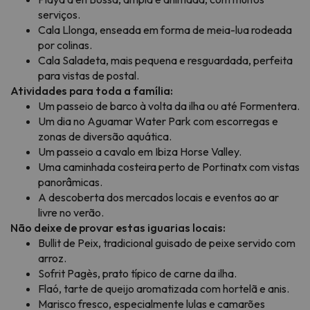
serviços.
Cala Llonga, enseada em forma de meia-lua rodeada
por colinas.
Cala Saladeta, mais pequena e resguardada, perfeita
para vistas de postal.
Atividades para toda a família:
Um passeio de barco à volta da ilha ou até Formentera.
Um dia no Aguamar Water Park com escorregas e
zonas de diversão aquática.
Um passeio a cavalo em Ibiza Horse Valley.
Uma caminhada costeira perto de Portinatx com vistas
panorâmicas.
A descoberta dos mercados locais e eventos ao ar
livre no verão.
Não deixe de provar estas iguarias locais:
Bullit de Peix, tradicional guisado de peixe servido com
arroz.
Sofrit Pagès, prato típico de carne da ilha.
Flaó, tarte de queijo aromatizada com hortelã e anis.
Marisco fresco, especialmente lulas e camarões