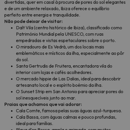
divertidas, quer em casal à procura de pores do sol elegantes
e de um ambiente relaxado, Ibiza oferece o equilíbrio
perfeito entre energia e tranquilidade.
Não pode deixar de visitar:
Dalt Vila (centro histórico de Ibiza), classificado como
Património Mundial pela UNESCO, com ruas
empedradas e vistas espetaculares sobre o porto.
O miradouro de Es Vedrà, um dos locais mais
emblemáticos e místicos da ilha, especialmente ao pôr
do sol.
Santa Gertrudis de Fruitera, encantadora vila do
interior com lojas e cafés acolhedores.
O mercado hippie de Las Dalias, ideal para descobrir
artesanato local e o espírito boémio da ilha.
O Sunset Strip em San Antonio para apreciar pores do
sol inesquecíveis junto ao mar.
Praias que achamos que vai adorar:
Cala Comte, famosa pelas suas águas azul-turquesa.
Cala Bassa, com águas calmas e pouco profundas,
ideal para famílias.
Playa d’en Bossa, ampla e animada, com muitos