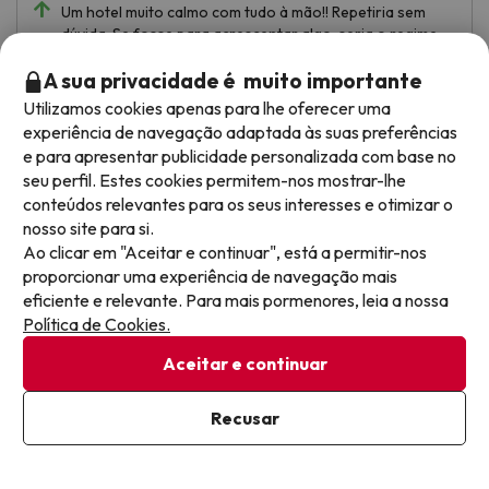
Um hotel muito calmo com tudo à mão!! Repetiria sem
dúvida. Se fosse para acrescentar algo, seria o regime
de **Tudo Incluído** com alguma animação!
A sua privacidade é muito importante
Tradução automática
Utilizamos cookies apenas para lhe oferecer uma
Ver original
experiência de navegação adaptada às suas preferências
e para apresentar publicidade personalizada com base no
seu perfil. Estes cookies permitem-nos mostrar-lhe
Patrice
Viajou em casal
conteúdos relevantes para os seus interesses e otimizar o
8.9
Julho 2026
nosso site para si.
Ao clicar em "Aceitar e continuar", está a permitir-nos
Muito bom
proporcionar uma experiência de navegação mais
eficiente e relevante. Para mais pormenores, leia a nossa
hotel près de la plage au coeur de la tranquille station
Política de Cookies.
balnéaire familiale d'Es Canar. Chambre avec vue piscine
spacieuse. Parking gratuit à proximité. Grande piscine
Aceitar e continuar
très bien tenue.
Recusar
hotel vieillissant, salle de bain à rénover dans les
A partir de
Ver preços
standards actuels, petit déjeuner copieux mais produits
116 €
/pessoa
de qualité moyenne, dommage que l'espace ludique