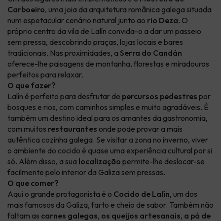
Carboeiro
, uma joia da arquitetura românica galega situada
num espetacular cenário natural junto ao
rio Deza
. O
próprio centro da vila de Lalín convida-o a dar um passeio
sem pressa, descobrindo praças, lojas locais e bares
tradicionais. Nas proximidades, a
Serra do Candán
oferece-lhe paisagens de montanha, florestas e miradouros
perfeitos para relaxar.
O que fazer?
Lalín é perfeito para desfrutar de
percursos pedestres
por
bosques e rios, com caminhos simples e muito agradáveis. É
também um destino ideal para os amantes da gastronomia,
com muitos
restaurantes
onde pode provar a mais
autêntica cozinha galega. Se visitar a zona no inverno, viver
o ambiente do cocido é quase uma experiência cultural por si
só. Além disso, a sua
localização
permite-lhe deslocar-se
facilmente pelo interior da Galiza sem pressas.
O que comer?
Aqui o grande protagonista é o
Cocido de Lalín
, um dos
mais famosos da Galiza, farto e cheio de sabor. Também não
faltam as
carnes galegas
,
os queijos artesanais
,
a pá de