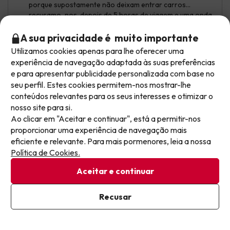
porque supostamente não deixam entrar carros...
recusamo-nos, depois de 5 horas de viagem e uma onda
de calor a 37 graus... quase um quilômetro do
estacionamento ao bungalow carregados com os
A sua privacidade é muito importante
frigoríficos, malas, sacos, etc. Não há ar condicionado
Utilizamos cookies apenas para lhe oferecer uma
(os ventiladores não faziam nada). Não há WiFi nem TV
Não deixe escapar as melhores ofertas!
experiência de navegação adaptada às suas preferências
(para quem quer total desligamento)... muito pó preto,
e para apresentar publicidade personalizada com base no
As ofertas mudam todos os dias. Deixe o seu email
pouca iluminação e caminhos indefinidos para chegar
seu perfil. Estes cookies permitem-nos mostrar-lhe
e receba semanalmente uma seleção cuidada das
aos bungalows.
conteúdos relevantes para os seus interesses e otimizar o
mais recentes ofertas de férias, para nunca mais
Tradução automática
nosso site para si.
perder um excelente preço.
Ver original
Ao clicar em "Aceitar e continuar", está a permitir-nos
proporcionar uma experiência de navegação mais
Escreva aqui o seu e-mail
eficiente e relevante. Para mais pormenores, leia a nossa
Política de Cookies.
Engracia
Viajou em família
7.7
Agosto 2025
Aceitar e continuar
Já estou subscrito
Bom
Recusar
Ao subscrever a nossa newsletter, está a dar o seu consentimento
para receber comunicações de marketing da Jump2spain.com
Tranquilidade, localização.
Política de Privacidade
Estariam faltando mosquiteiros no bangalô.