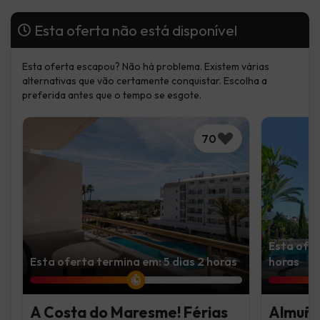
Esta oferta não está disponível
Esta oferta escapou? Não há problema. Existem várias
alternativas que vão certamente conquistar. Escolha a
preferida antes que o tempo se esgote.
70
Esta ofer
Esta oferta termina em: 5 dias 2 horas
horas
A Costa do Maresme! Férias
Almuñéc