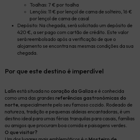
Toalhas: 7 € por toalha
Lençóis: 11 € por lençol de cama de solteiro, 16 €
por lençol de cama de casal
Depósito: Na chegada, será solicitado um depósito de
420 €, a ser pago com cartão de crédito. Este valor
será reembolsado após a verificação de que o
alojamento se encontra nas mesmas condições da sua
chegada.
Por que este destino é imperdível
Lalín
está situada no
coração da Galiza
e é conhecida
como uma das grandes
referências gastronómicas do
norte
, especialmente pelo seu famoso cozido. Rodeado de
natureza, tradição e pequenas aldeias encantadoras, é um
destino ideal para umas férias tranquilas para casais, famílias
ou amigos que procuram boa comida e paisagens verdes.
O que visitar?
Um dos lugares mais emblemáticos é o
Mosteiro de