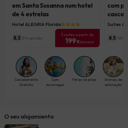
em Santa Susanna num hotel
com pi
de 4 estrelas
cascat
Hotel ALEGRIA Florida
Suites Al
3 noites a partir de
8.3
8.5
374 opiniões
763 op
199
€
/pessoa
Cancelamento
Com
Férias na praia
Animais de
Gratuito
escorregas
estimação
O seu alojamiento