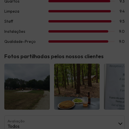
Fotos partilhadas pelos nossos clientes
Ver todas
Ver todas
Ver t
Avaliação
Todos