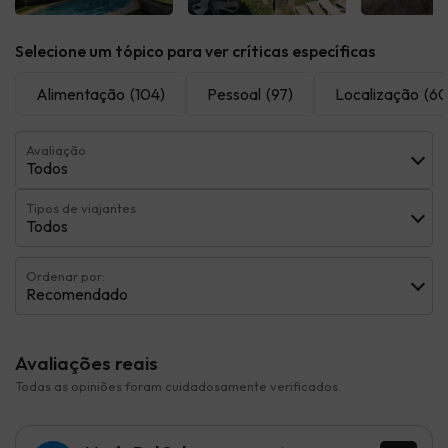
Ver todas
Ver todas
Ver t
Selecione um tópico para ver críticas específicas
Alimentação
(104)
Pessoal
(97)
Localização
(60
Avaliação
Todos
Tipos de viajantes
Todos
Ordenar por:
Recomendado
Avaliações reais
Todas as opiniões foram cuidadosamente verificados.