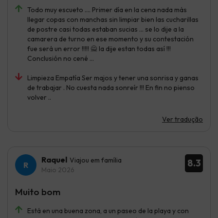
Todo muy escueto …. Primer día en la cena nada más
llegar copas con manchas sin limpiar bien las cucharillas
de postre casi todas estaban sucias … se lo dije a la
camarera de turno en ese momento y su contestación
fue será un error !!!!! 🙅 la dije estan todas así !!!
Conclusión no cené …
Limpieza Empatía Ser majos y tener una sonrisa y ganas
de trabajar . No cuesta nada sonreír !!! En fin no pienso
volver ..
Ver tradução
Raquel
Viajou em família
8.3
Maio 2026
Muito bom
Está en una buena zona, a un paseo de la playa y con