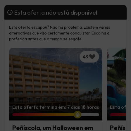
Esta oferta não está disponível
Esta oferta escapou? Não há problema. Existem várias
alternativas que vão certamente conquistar. Escolha a
preferida antes que o tempo se esgote.
49
Esta oferta termina em: 7 dias 18 horas
Esta ofer
Peñíscola, um Halloween em
Peñísco