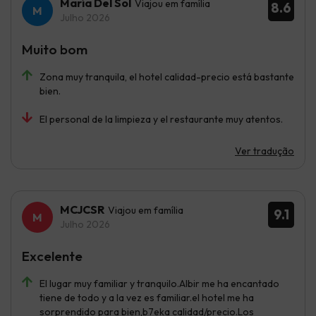
María Del Sol
Viajou em família
8.6
Julho 2026
Muito bom
Zona muy tranquila, el hotel calidad-precio está bastante
bien.
El personal de la limpieza y el restaurante muy atentos.
Ver tradução
MCJCSR
Viajou em família
9.1
Julho 2026
Excelente
El lugar muy familiar y tranquilo.Albir me ha encantado
tiene de todo y a la vez es familiar.el hotel me ha
sorprendido para bien,b7eka calidad/precio.Los