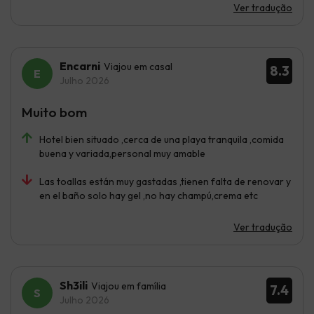
Ver tradução
Encarni
Viajou em casal
8.3
Julho 2026
Muito bom
Hotel bien situado ,cerca de una playa tranquila ,comida
buena y variada,personal muy amable
Las toallas están muy gastadas ,tienen falta de renovar y
en el baño solo hay gel ,no hay champú,crema etc
Ver tradução
Sh3ili
Viajou em família
7.4
Julho 2026