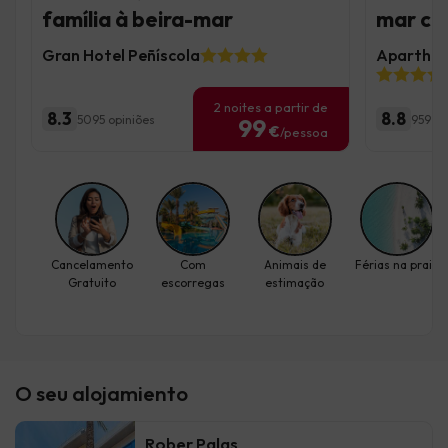
família à beira-mar
mar co
Gran Hotel Peñíscola
Aparthote
2 noites a partir de
8.3
8.8
5095 opiniões
959 op
99
€
/pessoa
Cancelamento
Com
Animais de
Férias na praia
Gratuito
escorregas
estimação
O seu alojamiento
Rober Palas