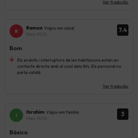
Ver tradução
Ramon
Viajou em casal
7.4
Maio 2026
Bom
Els endolls i interruptors de les habitacions estan en
contacte directe amb el coixí dels llits. Els personal no
parla català.
Ver tradução
Ibrahim
Viajou em família
3
Maio 2026
Básico