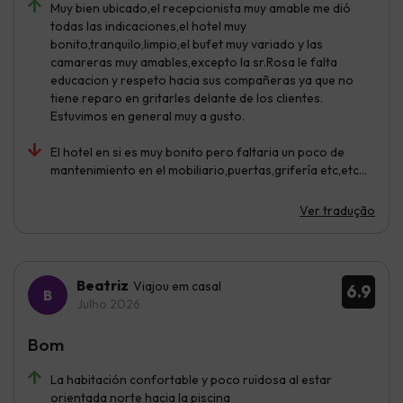
Muy bien ubicado,el recepcionista muy amable me dió
todas las indicaciones,el hotel muy
bonito,tranquilo,limpio,el bufet muy variado y las
camareras muy amables,excepto la sr.Rosa le falta
educacion y respeto hacia sus compañeras ya que no
tiene reparo en gritarles delante de los clientes.
Estuvimos en general muy a gusto.
El hotel en si es muy bonito pero faltaria un poco de
mantenimiento en el mobiliario,puertas,grifería etc,etc...
Ver tradução
Beatriz
Viajou em casal
6.9
Julho 2026
Bom
La habitación confortable y poco ruidosa al estar
orientada norte hacia la piscina