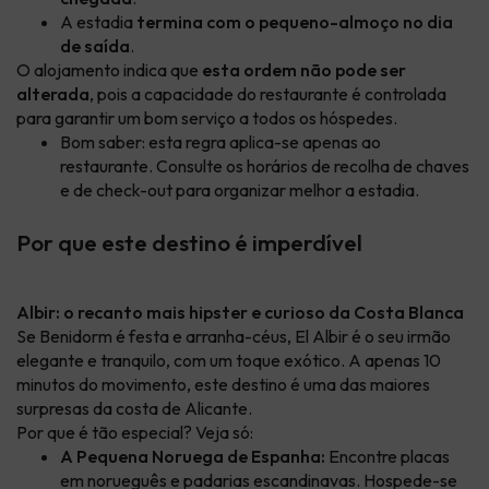
A estadia
termina com o pequeno-almoço no dia
de saída
.
O alojamento indica que
esta ordem não pode ser
alterada
, pois a capacidade do restaurante é controlada
para garantir um bom serviço a todos os hóspedes.
Bom saber: esta regra aplica-se apenas ao
restaurante. Consulte os horários de recolha de chaves
e de check-out para organizar melhor a estadia.
Por que este destino é imperdível
Albir: o recanto mais hipster e curioso da Costa Blanca
Se Benidorm é festa e arranha-céus, El Albir é o seu irmão
elegante e tranquilo, com um toque exótico. A apenas 10
minutos do movimento, este destino é uma das maiores
surpresas da costa de Alicante.
Por que é tão especial? Veja só:
A Pequena Noruega de Espanha:
Encontre placas
em norueguês e padarias escandinavas. Hospede-se