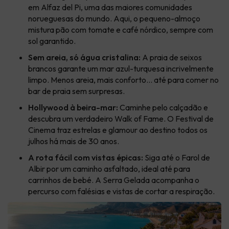
em Alfaz del Pi, uma das maiores comunidades
norueguesas do mundo. Aqui, o pequeno-almoço
mistura pão com tomate e café nórdico, sempre com
sol garantido.
Sem areia, só água cristalina:
A praia de seixos
brancos garante um mar azul-turquesa incrivelmente
limpo. Menos areia, mais conforto… até para comer no
bar de praia sem surpresas.
Hollywood à beira-mar:
Caminhe pelo calçadão e
descubra um verdadeiro Walk of Fame. O Festival de
Cinema traz estrelas e glamour ao destino todos os
julhos há mais de 30 anos.
A rota fácil com vistas épicas:
Siga até o Farol de
Albir por um caminho asfaltado, ideal até para
carrinhos de bebé. A Serra Gelada acompanha o
percurso com falésias e vistas de cortar a respiração.