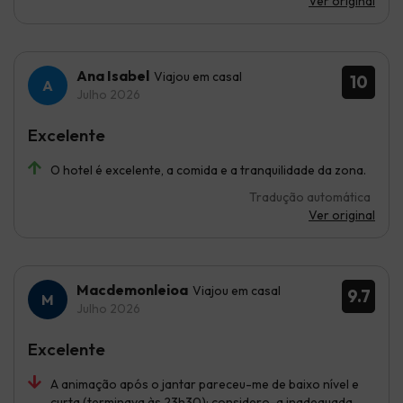
Ver original
Ana Isabel
Viajou em casal
10
Julho 2026
Excelente
O hotel é excelente, a comida e a tranquilidade da zona.
Tradução automática
Ver original
Macdemonleioa
Viajou em casal
9.7
Julho 2026
Excelente
A animação após o jantar pareceu-me de baixo nível e
curta (terminava às 23h30); considero-a inadequada