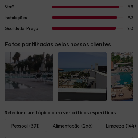
Fotos partilhadas pelos nossos clientes
Ver todas
Ver todas
Ver t
Selecione um tópico para ver críticas específicas
Pessoal
(391)
Alimentação
(266)
Limpeza
(144)