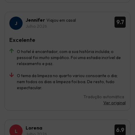
Jennifer
Viajou em casal
9.7
Julho 2026
Excelente
O hotel é encantador, com a sua história incluída; o
pessoal foi muito simpático. Foi uma estadia incrível de
relaxamento e paz.
O tema da limpeza no quarto variou consoante o dia;
nem todos os dias a limpeza foi boa. De resto, tudo
espectacular.
Tradução automática
Ver original
Lorena
6.9
Julho 2026