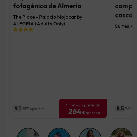
fotogénica de Almería
com pi
cascat
The Place - Palacio Mojacar by
ALEGRIA (Adults Only)
Suites Al
3 noites a partir de
9.1
8.5
5517 opiniões
762 op
264
€
/pessoa