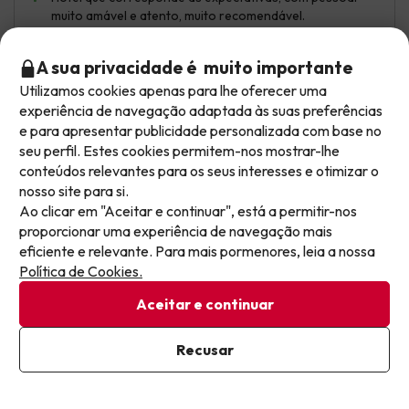
muito amável e atento, muito recomendável.
Não apontaria nenhum aspeto negativo, estivemos muito
A sua privacidade é muito importante
bem e foi uma experiência fantástica.
Utilizamos cookies apenas para lhe oferecer uma
Tradução automática
Não deixe escapar as melhores ofertas!
experiência de navegação adaptada às suas preferências
Ver original
e para apresentar publicidade personalizada com base no
As ofertas mudam todos os dias. Deixe o seu email
seu perfil. Estes cookies permitem-nos mostrar-lhe
e receba semanalmente uma seleção cuidada das
conteúdos relevantes para os seus interesses e otimizar o
mais recentes ofertas de férias, para nunca mais
nosso site para si.
Andreia Raquel
Viajou em casal
10
perder um excelente preço.
Ao clicar em "Aceitar e continuar", está a permitir-nos
Julho 2026
proporcionar uma experiência de navegação mais
Escreva aqui o seu e-mail
Excelente
eficiente e relevante. Para mais pormenores, leia a nossa
Política de Cookies.
Tudo incrível. Pessoal próximo e simpático. Quartos
Aceitar e continuar
limpos e espaçosos. Serviço de tudo incluído impecável.
Já estou subscrito
A animação é um pouco fraca. Durante o dia não há
Recusar
Ao subscrever a nossa newsletter, está a dar o seu consentimento
nada, à noite fazem alguns shows breves de diferentes
para receber comunicações de marketing da Jump2spain.com
temáticas, mas falta mais animação.
Política de Privacidade
Tradução automática