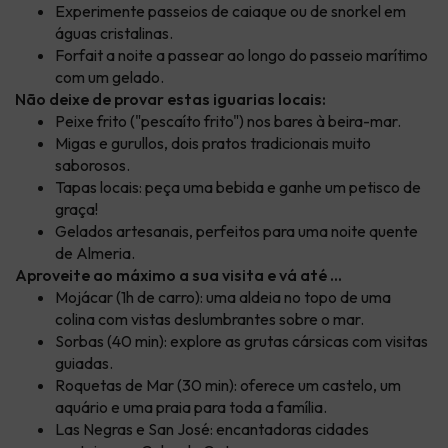
Experimente passeios de caiaque ou de snorkel em
águas cristalinas.
Forfait a noite a passear ao longo do passeio marítimo
com um gelado.
Não deixe de provar estas iguarias locais:
Peixe frito ("pescaíto frito") nos bares à beira-mar.
Migas e gurullos, dois pratos tradicionais muito
saborosos.
Tapas locais: peça uma bebida e ganhe um petisco de
graça!
Gelados artesanais, perfeitos para uma noite quente
de Almeria.
Aproveite ao máximo a sua visita e vá até ...
Mojácar (1h de carro): uma aldeia no topo de uma
colina com vistas deslumbrantes sobre o mar.
Sorbas (40 min): explore as grutas cársicas com visitas
guiadas.
Roquetas de Mar (30 min): oferece um castelo, um
aquário e uma praia para toda a família.
Las Negras e San José: encantadoras cidades