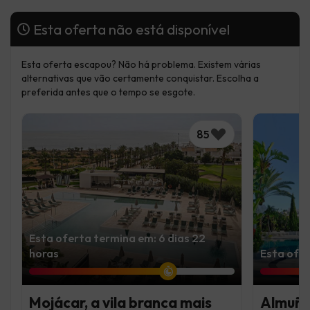
Esta oferta não está disponível
Esta oferta escapou? Não há problema. Existem várias
alternativas que vão certamente conquistar. Escolha a
preferida antes que o tempo se esgote.
85
Esta oferta termina em: 6 dias 22
horas
Esta ofer
Mojácar, a vila branca mais
Almuñéc