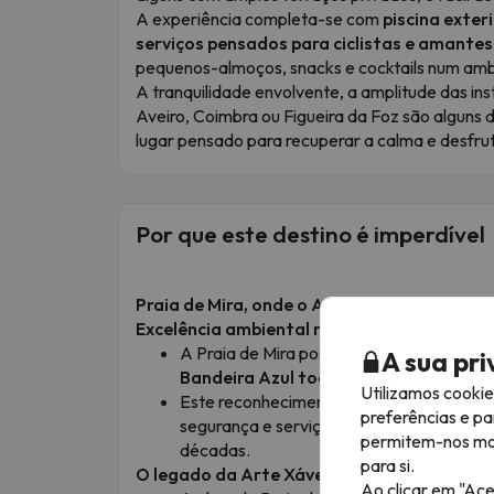
A experiência completa-se com
piscina exteri
serviços pensados para ciclistas e amante
pequenos-almoços, snacks e cocktails num amb
A tranquilidade envolvente, a amplitude das ins
Aveiro, Coimbra ou Figueira da Foz são alguns 
lugar pensado para recuperar a calma e desfrut
Por que este destino é imperdível
Praia de Mira, onde o Atlântico se transfo
Excelência ambiental reconhecida
A Praia de Mira possui um recorde único n
A sua pr
Bandeira Azul todos os anos desde a 
Utilizamos cooki
Este reconhecimento garante excelente 
preferências e pa
segurança e serviços de limpeza exempla
permitem-nos most
décadas.
para si.
O legado da Arte Xávega
Ao clicar em "Ace