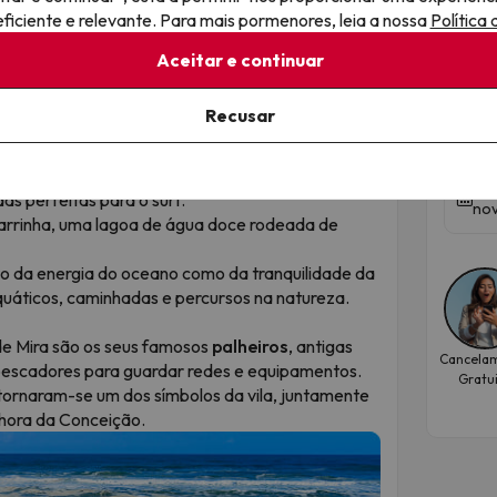
nte ligada à pesca artesanal. A Arte Xávega é
iciente e relevante. Para mais pormenores, leia a nossa
Política
radicionais entram no mar para lançar as redes
A C
Aceitar e continuar
San
a areia com a ajuda de bois. Hoje, os tratores
est
continua a ser um espetáculo fascinante, onde
Recusar
er o peixe fresco e vendê-lo diretamente na praia.
Hote
ural impressionante. De um lado, o Oceano
Dat
as perfeitas para o surf.
nov
arrinha, uma lagoa de água doce rodeada de
to da energia do oceano como da tranquilidade da
uáticos, caminhadas e percursos na natureza.
de Mira são os seus famosos
palheiros
, antigas
Cancela
 pescadores para guardar redes e equipamentos.
Gratu
 tornaram-se um dos símbolos da vila, juntamente
hora da Conceição.