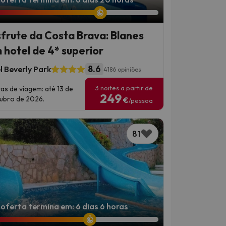
frute da Costa Brava: Blanes
 hotel de 4* superior
8.6
l Beverly Park
4186 opiniões
3 noites a partir de
as de viagem: até 13 de
249
ubro de 2026.
€
/pessoa
81
 oferta termina em: 6 dias 6 horas