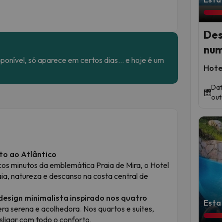
Des
num
sponível, só aparece em certos dias… e hoje é um
Hote
Dat
out
nto ao Atlântico
os minutos da emblemática Praia de Mira, o Hotel
raia, natureza e descanso na costa central de
design minimalista inspirado nos quatro
Esta
ra serena e acolhedora. Nos quartos e suites,
sligar com todo o conforto.