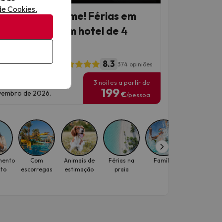
 de Cookies.
osta do Maresme! Férias em
ta Susanna num hotel de 4
relas
8.3
l ALEGRIA Florida
374 opiniões
3 noites a partir de
as de viagem: até 1 de
199
embro de 2026.
€
/pessoa
mento
Com
Animais de
Férias na
Família
Outubro
ito
escorregas
estimação
praia