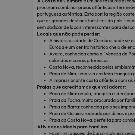
A Costa de Coimbra
é um dos tesouros escond
procuram combinar praias atlânticas intermináv
portuguesa autêntica. Esta bonita região coste
que os grandes destinos turísticos do país, send
sem abdicar de locais interessantes para descob
Locais que não pode perder:
A histórica cidade de Coimbra, onde se e
Europa e um centro histórico cheio de en
Aveiro, conhecida como a “Veneza de Por
coloridos e canais pitorescos.
Costa Nova, reconhecida pelas emblemátic
Praia de Mira, uma vila costeira tranquila
A impressionante costa atlântica com as s
Praias que acreditamos que vai adorar:
Praia de Mira: ampla, tranquila e ideal pa
Praia da Tocha: muito procurada por famí
Praia da Barra: conhecida pelo seu impon
Praia de Quiaios: rodeada por dunas e pai
Praia da Costa Nova: perfeita para combi
Atividades ideais para famílias:
Fazer um passeio de barco moliceiro pelos