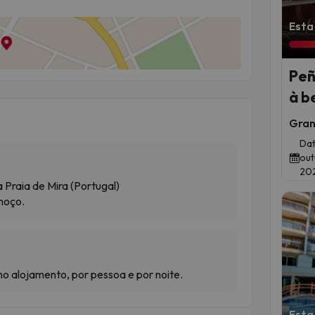
Esta
Peñ
à b
Gran
Dat
out
20
a Praia de Mira (Portugal)
moço.
 no alojamento, por pessoa e por noite.
Esta