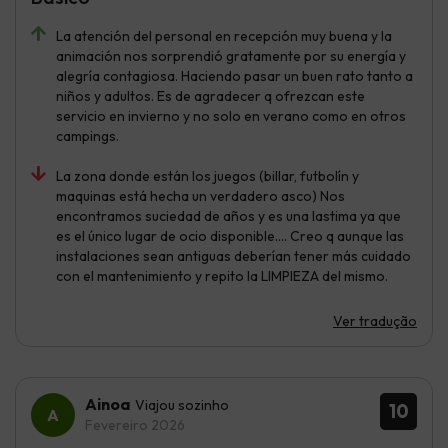
La atención del personal en recepción muy buena y la
animación nos sorprendió gratamente por su energía y
alegría contagiosa. Haciendo pasar un buen rato tanto a
niños y adultos. Es de agradecer q ofrezcan este
servicio en invierno y no solo en verano como en otros
campings.
La zona donde están los juegos (billar, futbolín y
maquinas está hecha un verdadero asco) Nos
encontramos suciedad de años y es una lastima ya que
es el único lugar de ocio disponible.... Creo q aunque las
instalaciones sean antiguas deberían tener más cuidado
con el mantenimiento y repito la LIMPIEZA del mismo.
Ver tradução
Ainoa
Viajou sozinho
10
Fevereiro 2026