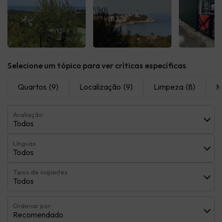
Ver todas
Ver todas
Ver t
Selecione um tópico para ver críticas específicas
Quartos
(9)
Localização
(9)
Limpeza
(8)
M
Avaliação
Todos
Línguas
Todos
Tipos de viajantes
Todos
Ordenar por:
Recomendado