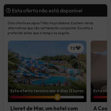
Esta oferta não está disponível
Esta oferta escapou? Não há problema. Existem várias
alternativas que vão certamente conquistar. Escolha a
preferida antes que o tempo se esgote.
72
Esta oferta termina em: 6 dias 13 horas
Esta ofer
Lloret de Mar, um hotel com
A Cost