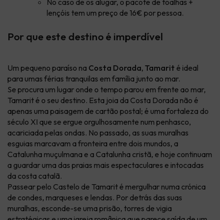
No caso de os alugar, o pacote de toalhas +
lençóis tem um preço de 16€ por pessoa.
Por que este destino é imperdível
Um pequeno paraíso na
Costa Dorada
,
Tamarit
é ideal
para umas férias tranquilas em família junto ao mar.
Se procura um lugar onde o tempo parou em frente ao mar,
Tamarit é o seu destino. Esta joia da Costa Dorada não é
apenas uma paisagem de cartão postal; é uma fortaleza do
século XI que se ergue orgulhosamente num penhasco,
acariciada pelas ondas. No passado, as suas muralhas
esguias marcavam a fronteira entre dois mundos, a
Catalunha muçulmana e a Catalunha cristã, e hoje continuam
a guardar uma das praias mais espectaculares e intocadas
da costa catalã.
Passear pelo Castelo de Tamarit é mergulhar numa crónica
de condes, marqueses e lendas. Por detrás das suas
muralhas, esconde-se uma prisão, torres de vigia
estratégicas e uma igreja românica que parece saída de um