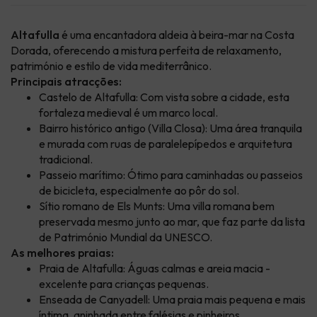
Altafulla
é uma encantadora aldeia à beira-mar na Costa
Dorada, oferecendo a mistura perfeita de relaxamento,
património e estilo de vida mediterrânico.
Principais atracções:
Castelo de Altafulla: Com vista sobre a cidade, esta
fortaleza medieval é um marco local.
Bairro histórico antigo (Villa Closa): Uma área tranquila
e murada com ruas de paralelepípedos e arquitetura
tradicional.
Passeio marítimo: Ótimo para caminhadas ou passeios
de bicicleta, especialmente ao pôr do sol.
Sítio romano de Els Munts: Uma villa romana bem
preservada mesmo junto ao mar, que faz parte da lista
de Património Mundial da UNESCO.
As melhores praias:
Praia de Altafulla: Águas calmas e areia macia -
excelente para crianças pequenas.
Enseada de Canyadell: Uma praia mais pequena e mais
íntima, aninhada entre falésias e pinheiros.