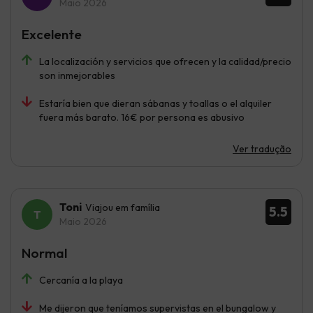
Maio 2026
Excelente
La localización y servicios que ofrecen y la calidad/precio
son inmejorables
Estaría bien que dieran sábanas y toallas o el alquiler
fuera más barato. 16€ por persona es abusivo
Ver tradução
Toni
Viajou em família
5.5
Maio 2026
Normal
Cercanía a la playa
Me dijeron que teníamos supervistas en el bungalow y