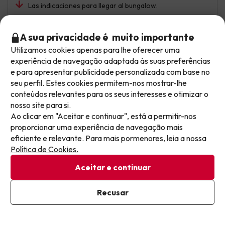
Las indicaciones para llegar al bungalow.
Ver tradução
A sua privacidade é muito importante
Utilizamos cookies apenas para lhe oferecer uma
Não deixe escapar as melhores ofertas!
experiência de navegação adaptada às suas preferências
Rafa
Viajou em família
e para apresentar publicidade personalizada com base no
As ofertas mudam todos os dias. Deixe o seu email
8.3
Outubro 2025
seu perfil. Estes cookies permitem-nos mostrar-lhe
e receba semanalmente uma seleção cuidada das
conteúdos relevantes para os seus interesses e otimizar o
mais recentes ofertas de férias, para nunca mais
Muito bom
nosso site para si.
perder um excelente preço.
Ao clicar em "Aceitar e continuar", está a permitir-nos
Estive na cabana Bellavista e como dizem as vistas são
proporcionar uma experiência de navegação mais
boas.
Escreva aqui o seu e-mail
eficiente e relevante. Para mais pormenores, leia a nossa
Política de Cookies.
Não gosto que não haja estacionamento perto de casa e
durante a semana o trem que sobe e desce não funciona
Aceitar e continuar
porque as casas estão no topo da montanha e descer a
Já estou subscrito
pé é uma loucura pelo tempo que se leva.
Recusar
Ao subscrever a nossa newsletter, está a dar o seu consentimento
para receber comunicações de marketing da Jump2spain.com
Política de Privacidade