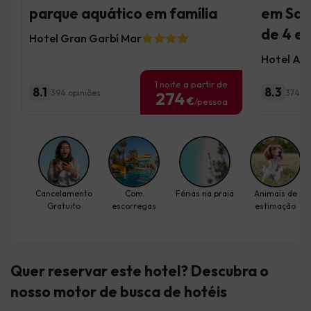
parque aquático em família
em San
de 4 es
Hotel Gran Garbí Mar
Hotel AL
1 noite a partir de
8.1
8.3
394 opiniões
374 op
274
€
/pessoa
Cancelamento
Com
Férias na praia
Animais de
Gratuito
escorregas
estimação
Quer reservar este hotel? Descubra
o
nosso motor de busca de hotéis