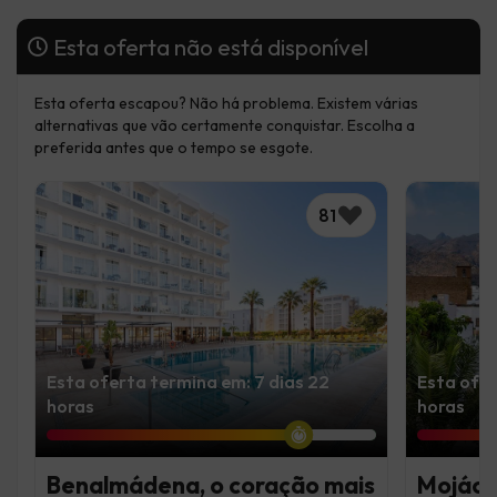
Esta oferta não está disponível
Esta oferta escapou? Não há problema. Existem várias
alternativas que vão certamente conquistar. Escolha a
preferida antes que o tempo se esgote.
81
Esta oferta termina em: 7 dias 22
Esta ofer
horas
horas
Benalmádena, o coração mais
Mojácar