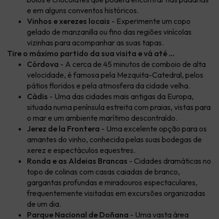
e em alguns conventos históricos.
Vinhos e xerezes locais
- Experimente um copo
gelado de manzanilla ou fino das regiões vinícolas
vizinhas para acompanhar as suas tapas.
Tire o máximo partido da sua visita e vá até ...
Córdova
- A cerca de 45 minutos de comboio de alta
velocidade, é famosa pela Mezquita-Catedral, pelos
pátios floridos e pela atmosfera da cidade velha.
Cádis
- Uma das cidades mais antigas da Europa,
situada numa península estreita com praias, vistas para
o mar e um ambiente marítimo descontraído.
Jerez de la Frontera
- Uma excelente opção para os
amantes do vinho, conhecida pelas suas bodegas de
xerez e espectáculos equestres.
Ronda e as Aldeias Brancas
- Cidades dramáticas no
topo de colinas com casas caiadas de branco,
gargantas profundas e miradouros espectaculares,
frequentemente visitadas em excursões organizadas
de um dia.
Parque Nacional de Doñana
- Uma vasta área