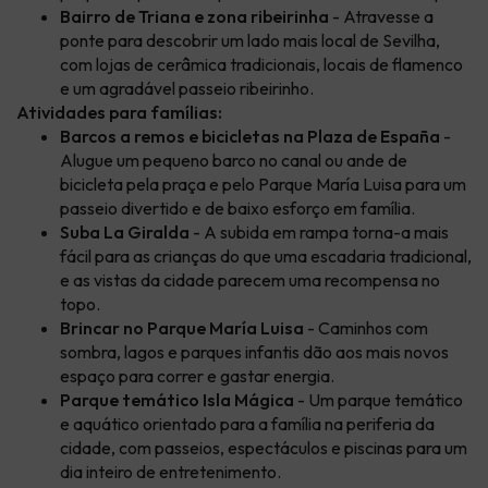
Bairro de Triana e zona ribeirinha
- Atravesse a
ponte para descobrir um lado mais local de Sevilha,
com lojas de cerâmica tradicionais, locais de flamenco
e um agradável passeio ribeirinho.
Atividades para famílias:
Barcos a remos e bicicletas na Plaza de España
-
Alugue um pequeno barco no canal ou ande de
bicicleta pela praça e pelo Parque María Luisa para um
passeio divertido e de baixo esforço em família.
Suba La Giralda
- A subida em rampa torna-a mais
fácil para as crianças do que uma escadaria tradicional,
e as vistas da cidade parecem uma recompensa no
topo.
Brincar no Parque María Luisa
- Caminhos com
sombra, lagos e parques infantis dão aos mais novos
espaço para correr e gastar energia.
Parque temático Isla Mágica
- Um parque temático
e aquático orientado para a família na periferia da
cidade, com passeios, espectáculos e piscinas para um
dia inteiro de entretenimento.