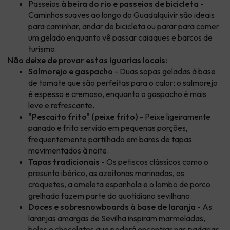
Passeios
à beira do rio e passeios de bicicleta
-
Caminhos suaves ao longo do Guadalquivir são ideais
para caminhar, andar de bicicleta ou parar para comer
um gelado enquanto vê passar caiaques e barcos de
turismo.
Não deixe de provar estas iguarias locais:
Salmorejo e gaspacho
- Duas sopas geladas à base
de tomate que são perfeitas para o calor; o salmorejo
é espesso e cremoso, enquanto o gaspacho é mais
leve e refrescante.
"Pescaito frito" (peixe frito)
- Peixe ligeiramente
panado e frito servido em pequenas porções,
frequentemente partilhado em bares de tapas
movimentados à noite.
Tapas tradicionais
- Os petiscos clássicos como o
presunto ibérico, as azeitonas marinadas, os
croquetes, a omeleta espanhola e o lombo de porco
grelhado fazem parte do quotidiano sevilhano.
Doces e sobresnowboards à base de laranja
- As
laranjas amargas de Sevilha inspiram marmeladas,
bolos e chocolates que poderá encontrar nas padarias