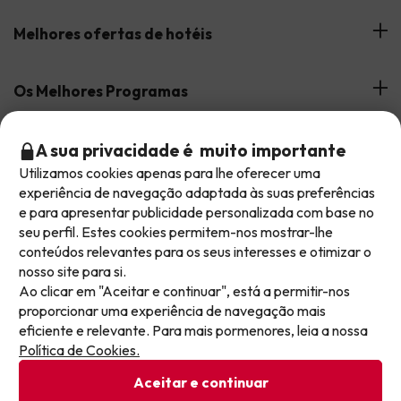
Opiniões de clientes
Melhores ofertas de hotéis
A nossa equipa
Hotéis na Andaluzia
Os Melhores Programas
Os nossos websites de férias
Hotéis em Canárias
Apoio durante a estadia
Hotéis com tudo incluído
Reserve as suas férias com Jump2spain.com
A sua privacidade é muito importante
Hotéis em Costa de la Luz
Utilizamos cookies apenas para lhe oferecer uma
Hotéis em meia pensão
Não deixe escapar as melhores ofertas!
experiência de navegação adaptada às suas preferências
Hotéis em Costa de Almeria
Como reservar em Jump2spain.com
e para apresentar publicidade personalizada com base no
As ofertas mudam todos os dias. Deixe o seu email
Hotéis para famílias
seu perfil. Estes cookies permitem-nos mostrar-lhe
Faqs
e receba semanalmente uma seleção cuidada das
Aceitamos
conteúdos relevantes para os seus interesses e otimizar o
Hotéis com Parque Aquático
mais recentes ofertas de férias, para nunca mais
nosso site para si.
Atenção ao cliente
perder um excelente preço.
Ao clicar em "Aceitar e continuar", está a permitir-nos
proporcionar uma experiência de navegação mais
Escreva aqui o seu e-mail
Termos
eficiente e relevante. Para mais pormenores, leia a nossa
Proteção de dados
Política de Cookies.
Política de cookies
Aceitar e continuar