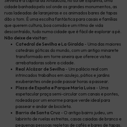
Sevilha é a capital da Andaluzia, no sul de Espanha, uma
cidade banhada pelo sol onde os grandes monumentos, as
ruas ladeadas de laranjeiras e os animados bares de tapas
dão o tom. É uma escolha fantástica para casais e famílias
que querem cultura, boa comida e um ritmo de vida
descontraído, tudo numa cidade que é fácil de explorar a pé.
Não deixe de visitar:
Catedral de Sevilha e La Giralda
- Uma das maiores
catedrais góticas do mundo, com um antigo minarete
transformado em torre sineira que oferece vistas
arrebatadoras sobre a cidade.
Real Alcázar de Sevilha
- Um palácio real com
intrincados trabalhos em azulejo, pátios e jardins
exuberantes onde pode passar horas a passear.
Plaza de España e Parque María Luisa
- Uma
espetacular praça semi-circular com canais e pontes,
rodeada por um enorme parque verde ideal para
passear e andar de bicicleta.
Barrio de Santa Cruz
- O antigo bairro judeu, um
labirinto de ruelas estreitas, casas caiadas de branco e
pequenas pessoas repletas de cafés e bares de tapas.