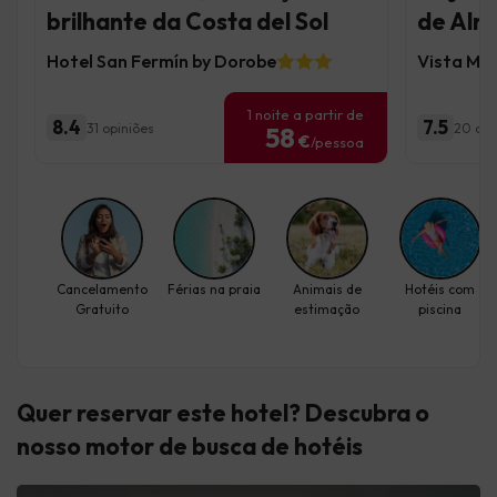
brilhante da Costa del Sol
de Alm
Hotel San Fermín by Dorobe
Vista Mo
1 noite a partir de
8.4
7.5
31 opiniões
20 opi
58
€
/pessoa
Cancelamento
Férias na praia
Animais de
Hotéis com
Gratuito
estimação
piscina
Quer reservar este hotel? Descubra
o
nosso motor de busca de hotéis