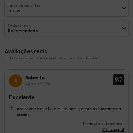
Tipos de viajantes
Todos
Ordenar por:
Recomendado
Avaliações reais
Todas as opiniões foram cuidadosamente verificados.
Roberto
9.7
Agosto 2026
Excelente
A verdade é que tudo muito bem, gostámos bastante da
piscina.
Tradução automática
Ver original