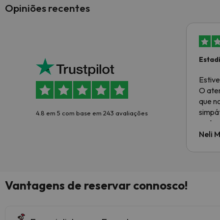
Opiniões recentes
Estad
Muito
Estive
O ate
que no
simpá
4.8 em 5 com base em 243 avaliações
restau
eficaz
Neli 
sorris
As be
da pi
privil
Vantagens de reservar connosco!