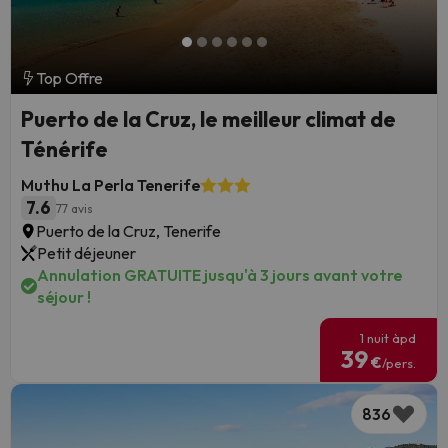
Top Offre
Puerto de la Cruz, le meilleur climat de
Ténérife
Muthu La Perla Tenerife
7.6
77 avis
Puerto de la Cruz, Tenerife
Petit déjeuner
Annulation GRATUITE jusqu'à 3 jours avant votre
séjour !
1 nuit àpd
39
€
/pers.
836