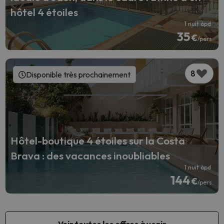
hôtel 4 étoiles
1 nuit àpd
35
€
/pers.
8
Disponible très prochainement
Hôtel-boutique 4 étoiles sur la Costa
Brava : des vacances inoubliables
1 nuit àpd
144
€
/pers.