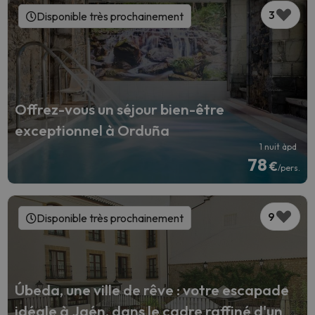
3
Disponible très prochainement
Offrez-vous un séjour bien-être
exceptionnel à Orduña
1 nuit àpd
78
€
/pers.
9
Disponible très prochainement
Úbeda, une ville de rêve : votre escapade
idéale à Jaén, dans le cadre raffiné d'un