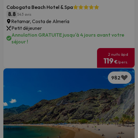
Cabogata Beach Hotel & Spa
8.8
543 avis
Retamar, Costa de Almería
Petit déjeuner
Annulation GRATUITE jusqu'à 4 jours avant votre
séjour !
2 nuits àpd
119
€
/pers.
982