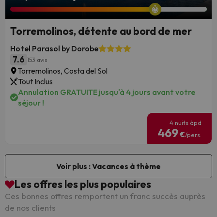
Torremolinos, détente au bord de mer
Hotel Parasol by Dorobe
7.6
153 avis
Torremolinos, Costa del Sol
Tout Inclus
Annulation GRATUITE jusqu'à 4 jours avant votre
séjour !
4 nuits àpd
469
€
/pers.
Voir plus : Vacances à thème
Les offres les plus populaires
Ces bonnes offres remportent un franc succès auprès
de nos clients