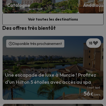
Catalogne
Andalousi
Voir toutes les destinations
Des offres très bientôt
18
Disponible très prochainement
Une escapade de luxe à Murcie ! Profitez
d'un Hilton 5 étoiles avec accès au spa
1 nuit àpd
56
€
/pers.