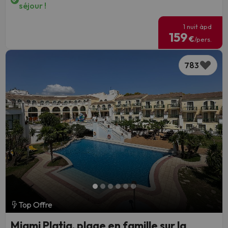
séjour !
1 nuit àpd
159
€
/pers.
783
Top Offre
Miami Platja, plage en famille sur la