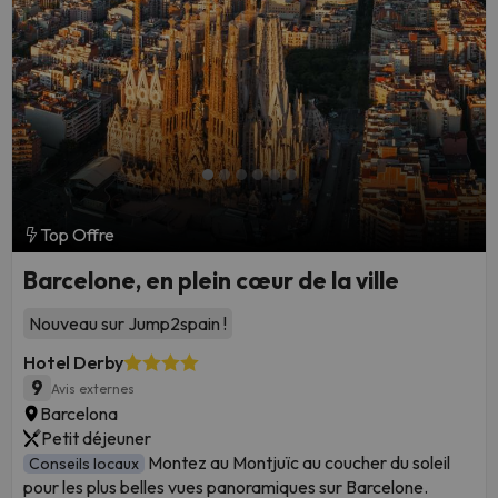
BuscoUnChollo.com
et
Amimir.com
, nous avons rassemblé une
sélection des meilleurs hôtels pour vous aider à trouver les
vacances parfaites. Vous recherchez un établissement familial
qui saura divertir les enfants toute la journée ? Ou peut-être
souhaitez-vous un endroit calme et pittoresque pour renouer
avec votre partenaire ? Quel que soit votre style de voyage,
lisez la suite pour découvrir notre liste des meilleurs hôtels
d'Espagne et pour recevoir des conseils d'initiés et des
conseils pratiques qui rendront votre séjour inoubliables.
Top Offre
Barcelone, en plein cœur de la ville
Nouveau sur Jump2spain !
Hotel Derby
Formentera, aux Baléares
9
Avis externes
Barcelona
Petit déjeuner
Montez au Montjuïc au coucher du soleil
Conseils locaux
pour les plus belles vues panoramiques sur Barcelone.