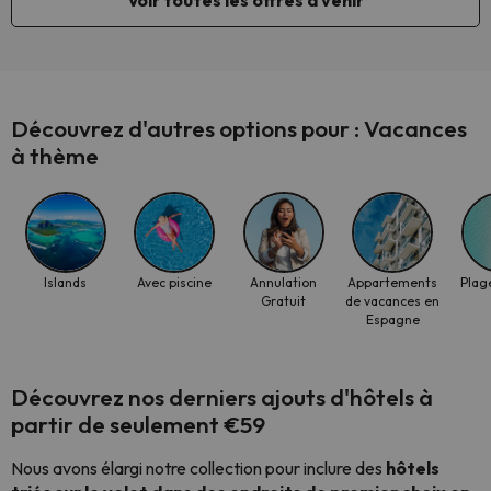
Voir toutes les offres à venir
Découvrez d'autres options pour : Vacances
à thème
Islands
Avec piscine
Annulation
Appartements
Plage
Gratuit
de vacances en
Espagne
Découvrez nos derniers ajouts d'hôtels à
partir de seulement €59
Nous avons élargi notre collection pour inclure des
hôtels