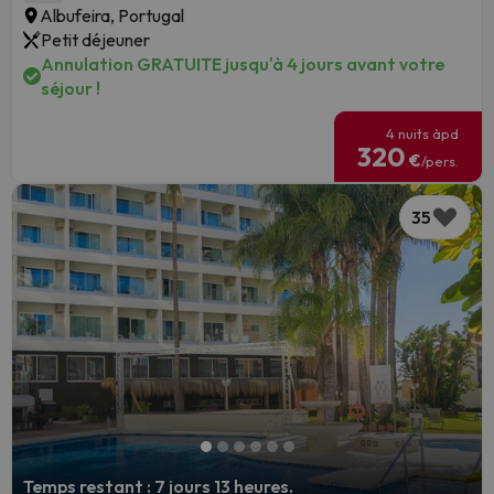
Albufeira, Portugal
Petit déjeuner
Annulation GRATUITE jusqu'à 4 jours avant votre
séjour !
4 nuits àpd
320
€
/pers.
35
Temps restant : 7 jours 13 heures.