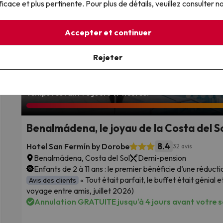
ficace et plus pertinente. Pour plus de détails, veuillez consulter n
Accepter et continuer
Rejeter
Temps restant : 6 jours 17 heures.
Benalmádena, le joyau de la Costa del S
8.4
Hotel San Fermín by Dorobe
32 avis
Benalmádena, Costa del Sol
Demi-pension
Enfants de 2 à 11 ans : le premier bénéficie d’une réduct
« Tout était parfait, le buffet était génial 
Avis des clients
voyage entre amis, juillet 2026)
Annulation GRATUITE jusqu'à 4 jours avant votre sé