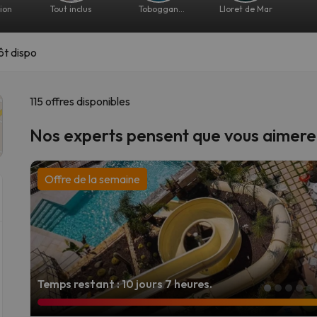
ion
Tout inclus
Toboggan
Lloret de Mar
aquatique
ôt dispo
115 offres disponibles
Nos experts pensent que vous aimere
Offre de la semaine
Temps restant : 10 jours 7 heures.