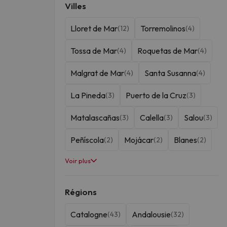
Villes
Lloret de Mar
Torremolinos
(12)
(4)
Tossa de Mar
Roquetas de Mar
(4)
(4)
Malgrat de Mar
Santa Susanna
(4)
(4)
La Pineda
Puerto de la Cruz
(3)
(3)
Matalascañas
Calella
Salou
(3)
(3)
(3)
Peñíscola
Mojácar
Blanes
(2)
(2)
(2)
Voir plus
Islantilla
Barcelone
Cadix
(2)
(2)
(2)
Grenade
Cabo de Gata
(2)
(2)
Régions
Benidorm
Estepona
(1)
(1)
Catalogne
Andalousie
(43)
(32)