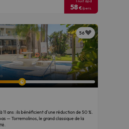
1 nuit àpd
58
€
/pers.
56
 11 ans : ils bénéficient d'une réduction de 50 %.
pas — Torremolinos, le grand classique de la
té.