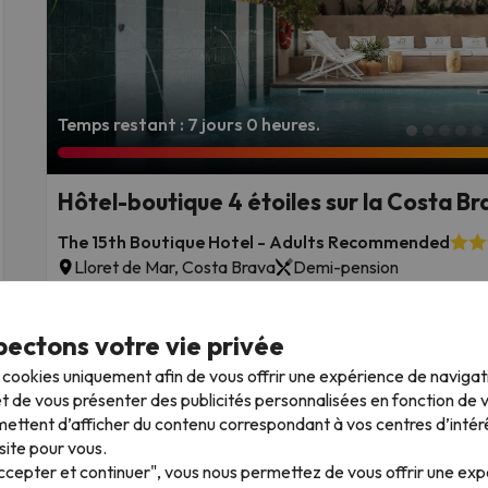
Temps restant : 7 jours 0 heures.
Hôtel-boutique 4 étoiles sur la Costa Br
The 15th Boutique Hotel - Adults Recommended
Lloret de Mar, Costa Brava
Demi-pension
Pour les séjours de 4 nuits ou plus, vous bénéficiez d'une 
procédure de réservation).
Nous avons négocié pour vous : un verre de bienvenue. C
ectons votre vie privée
Annulation GRATUITE jusqu'à 5 jours avant votre sé
s cookies uniquement afin de vous offrir une expérience de naviga
t de vous présenter des publicités personnalisées en fonction de vo
ettent d’afficher du contenu correspondant à vos centres d’intér
Dates de séjour : jusqu'à 17 octobre 2026.
site pour vous.
Accepter et continuer", vous nous permettez de vous offrir une ex