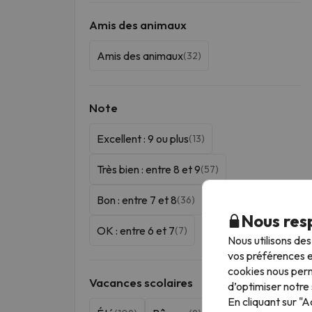
Amis des animaux
Amis des animaux
(32)
Note
Excellent : 9 ou plus
(13)
Très bien : entre 8 et 9
(57)
Bon : entre 7 et 8
(36)
Nous resp
OK : entre 6 et 7
(7)
Nous utilisons de
vos préférences e
cookies nous perm
Vacances scolaires
d’optimiser notre 
En cliquant sur "