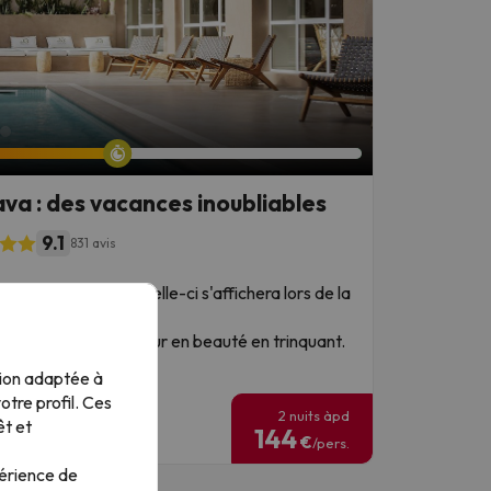
ava : des vacances inoubliables
9.1
831 avis
réduction de 10 % (celle-ci s'affichera lors de la
ommencez votre séjour en beauté en trinquant.
jour !
tion adaptée à
tre profil. Ces
2 nuits àpd
êt et
144
€
/pers.
périence de