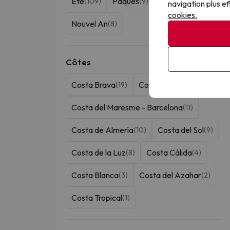
Été
Pâques
Noël
(109)
(9)
(9)
navigation plus ef
cookies.
Nouvel An
(8)
Côtes
Costa Brava
Costa Dorada
(19)
(12)
Costa del Maresme - Barcelona
(11)
Costa de Almería
Costa del Sol
(10)
(9)
Costa de la Luz
Costa Cálida
(8)
(4)
Costa Blanca
Costa del Azahar
(3)
(2)
Costa Tropical
(1)