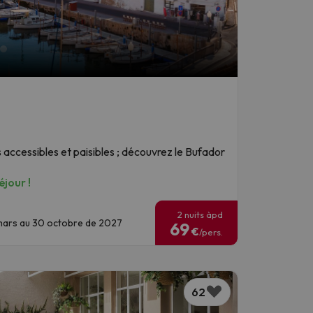
 accessibles et paisibles ; découvrez le Bufador
jour !
2 nuits àpd
9 mars au 30 octobre de 2027
69
€
/pers.
62