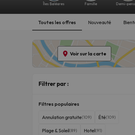
Îles Baléares
Famille
Demi-pens
Toutes les offres
Nouveauté
Bient
Voir sur la carte
Filtrer par :
Filtres populaires
Annulation gratuite
Été
(109)
(109)
Plage & Soleil
Hotel
(89)
(91)