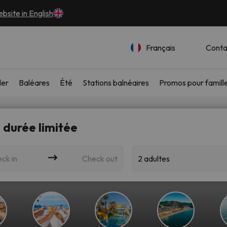
bsite in English
Français
Conta
ler
Baléares
Été
Stations balnéaires
Promos pour famill
 durée limitée
ck in
Check out
2 adultes