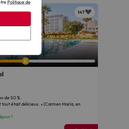
otre
Politique de
147
ol
ion de 50 %.
et tout était délicieux. » (Carmen María, en
jour !