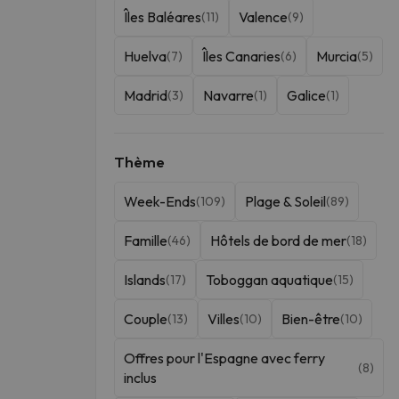
Platja d'Aro
Almuñécar
(1)
(1)
Îles Baléares
Valence
(11)
(9)
Isla Cristina
Comarruga
(1)
(1)
Huelva
Îles Canaries
Murcia
(7)
(6)
(5)
Aguadulce
Salamanca
(1)
(1)
Madrid
Navarre
Galice
(3)
(1)
(1)
Fuengirola
(1)
Thème
Week-Ends
Plage & Soleil
(109)
(89)
Famille
Hôtels de bord de mer
(46)
(18)
Islands
Toboggan aquatique
(17)
(15)
Couple
Villes
Bien-être
(13)
(10)
(10)
Offres pour l'Espagne avec ferry
(8)
inclus