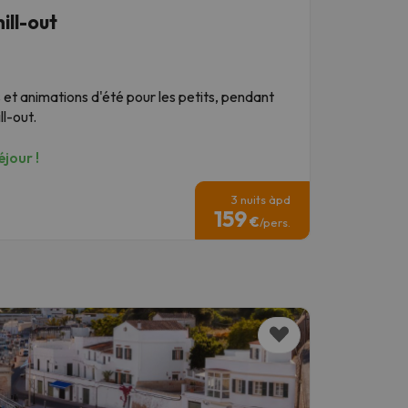
hill-out
et animations d'été pour les petits, pendant
l-out.
jour !
3 nuits àpd
159
€
/pers.