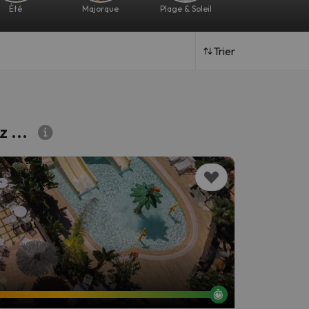
Été
Majorque
Plage & Soleil
Hôtels de bord de
mer
Trier
z ...