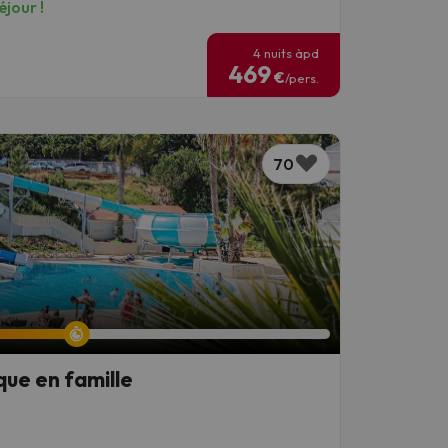
jour !
4 nuits àpd
469
€
/pers.
70
que en famille