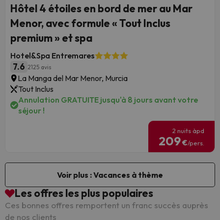
Hôtel 4 étoiles en bord de mer au Mar
Menor, avec formule « Tout Inclus
premium » et spa
Hotel&Spa Entremares
7.6
2125 avis
La Manga del Mar Menor, Murcia
Tout Inclus
Annulation GRATUITE jusqu'à 8 jours avant votre
séjour !
2 nuits àpd
209
€
/pers.
Voir plus : Vacances à thème
Les offres les plus populaires
Ces bonnes offres remportent un franc succès auprès
de nos clients