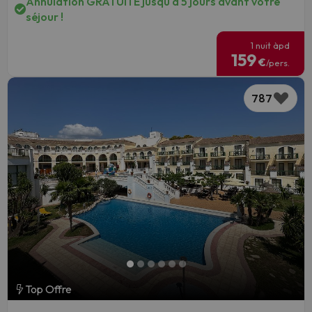
Annulation GRATUITE jusqu'à 5 jours avant votre
séjour !
1 nuit àpd
159
€
/pers.
787
Top Offre