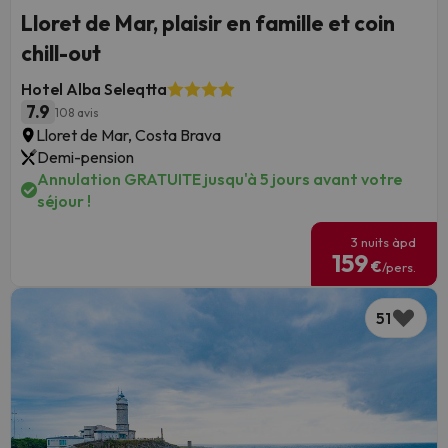
Lloret de Mar, plaisir en famille et coin
chill-out
Hotel Alba Seleqtta
7.9
108 avis
Lloret de Mar, Costa Brava
Demi-pension
Annulation GRATUITE jusqu'à 5 jours avant votre
séjour !
3 nuits àpd
159
€
/pers.
51