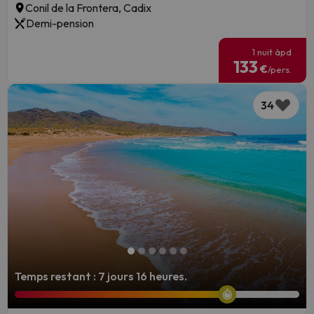
Conil de la Frontera, Cadix
Demi-pension
1 nuit àpd
133
€
/pers.
34
Temps restant : 7 jours 16 heures.