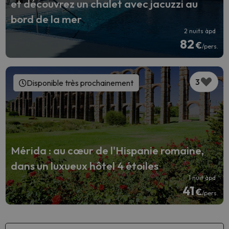
et découvrez un chalet avec jacuzzi au
bord de la mer
2 nuits àpd
82
€
/pers.
3
Disponible très prochainement
Mérida : au cœur de l'Hispanie romaine,
dans un luxueux hôtel 4 étoiles
1 nuit àpd
41
€
/pers.