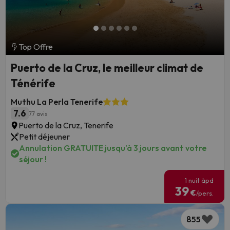
Top Offre
Puerto de la Cruz, le meilleur climat de
Ténérife
Muthu La Perla Tenerife
7.6
77 avis
Puerto de la Cruz, Tenerife
Petit déjeuner
Annulation GRATUITE jusqu'à 3 jours avant votre
séjour !
1 nuit àpd
39
€
/pers.
855