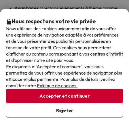
Avantages :
Certains événements à thème comme
Halloween ou Noël peuvent être magiques, avec des
spectacles et des décorations uniques.
Nous respectons votre vie privée
Inconvénients :
certains manèges sont fermés pour
Nous utilisons des cookies uniquement afin de vous offrir
entretien annuel et les attractions aquatiques peuvent
une expérience de navigation adaptée à vos préférences
ne pas fonctionner par temps froid. Les horaires des
et de vous présenter des publicités personnalisées en
parcs sont plus limités.
fonction de votre profil. Ces cookies nous permettent
d’afficher du contenu correspondant à vos centres d’intérêt
et d’optimiser notre site pour vous.
En cliquant sur "Accepter et continuer", vous nous
Conseils d'initiés pour visiter PortAventura
permettez de vous offrir une expérience de navigation plus
Consultez le calendrier du parc :
Avant de réserver
efficace et plus pertinente. Pour plus de détails, veuillez
votre hôtel, confirmez les jours d'ouverture du parc et les
consulter notre
Politique de cookies.
événements spéciaux (par exemple, les nuits blanches,
les grands festivals).
Accepter et continuer
Prévoyez des visites en semaine :
Les lundis et jeudis
sont généralement moins fréquentés en dehors des
Rejeter
périodes de vacances.
Voir sur la carte
Procurez-vous des laissez-passer express :
Si vous
visitez le parc pendant une période de forte affluence,