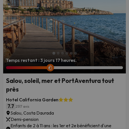
et à tous les styles de voyage.
d'un
hôtel de bord de mer
avec un service de navette gratuit.
Nous utilisons également nos solides partenariats avec les
chaînes hôtelières et les voyagistes, noués grâce à nos
marques sœurs Jump2spain.com et amimir.com, pour obtenir
des tarifs exclusifs (souvent à partir de €99) qui vous
permettent de vous amuser davantage pour moins d'argent.
Temps restant : 3 jours 17 heures.
Vue du Dragon Khan depuis le Mexique à PortAventura
Salou, soleil, mer et PortAventura tout
près
Hotel California Garden
7.7
2517 avis
Salou, Costa Daurada
Demi-pension
Enfants de 2 à 11 ans : les 1er et 2e bénéficient d'une