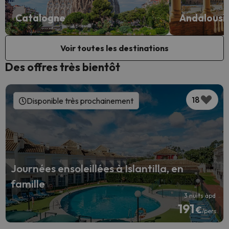
Catalogne
Andalousi
Voir toutes les destinations
Des offres très bientôt
18
Disponible très prochainement
Journées ensoleillées à Islantilla, en
famille
3 nuits àpd
191
€
/pers.