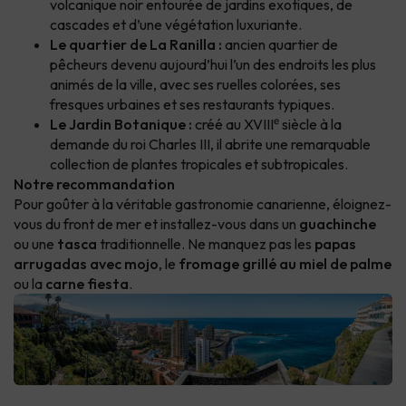
volcanique noir entourée de jardins exotiques, de
cascades et d’une végétation luxuriante.
Le quartier de La Ranilla :
ancien quartier de
pêcheurs devenu aujourd’hui l’un des endroits les plus
animés de la ville, avec ses ruelles colorées, ses
fresques urbaines et ses restaurants typiques.
Le Jardin Botanique :
créé au XVIIIᵉ siècle à la
demande du roi Charles III, il abrite une remarquable
collection de plantes tropicales et subtropicales.
Notre recommandation
Pour goûter à la véritable gastronomie canarienne, éloignez-
vous du front de mer et installez-vous dans un
guachinche
ou une
tasca
traditionnelle. Ne manquez pas les
papas
arrugadas avec mojo
, le
fromage grillé au miel de palme
ou la
carne fiesta
.