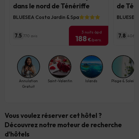
dans le nord de Ténériffe
de Tén
BLUESEA Costa Jardin & Spa
BLUESEA 
3 nuits àpd
7.5
7.8
770 avis
406 av
188
€
/pers.
Annulation
Saint-Valentin
Islands
Plage & Soleil
Gratuit
Vous voulez réserver cet hôtel ?
Découvrez
notre moteur de recherche
d'hôtels