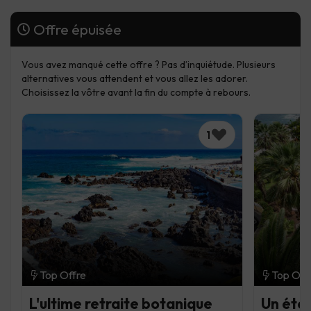
Offre épuisée
Vous avez manqué cette offre ? Pas d’inquiétude. Plusieurs
alternatives vous attendent et vous allez les adorer.
Choisissez la vôtre avant la fin du compte à rebours.
1
Top Offre
Top Off
L'ultime retraite botanique
Un été s