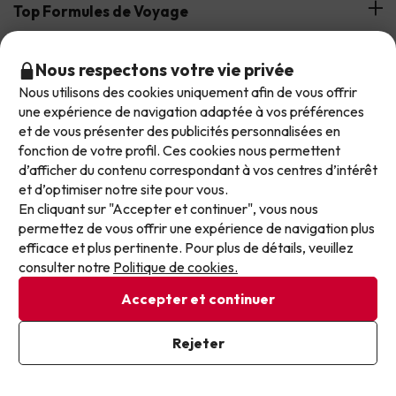
Hôtels à Costa Brava
Top Formules de Voyage
Notre groupe de voyage
Hôtels à Costa Dorada
Assistance pendant votre séjour
Offres d'hôtels en demi-pension
Réservez votre offre avec Jump2spain.com
Nous respectons votre vie privée
Hôtels en Catalogne
Nous utilisons des cookies uniquement afin de vous offrir
Offres d'hôtels balnéaires
Ne laissez plus passer les meilleures offres !
une expérience de navigation adaptée à vos préférences
Hôtels en Andalousie
Comment réserver sur Jump2spain.com
et de vous présenter des publicités personnalisées en
Nos offres évoluent chaque jour. Inscrivez-vous et
Offres d'hôtels sur les îles
fonction de votre profil. Ces cookies nous permettent
Faqs
recevez chaque semaine une sélection soignée de
Nous acceptons
d’afficher du contenu correspondant à vos centres d’intérêt
Offres d'hôtels pour les familles
nos dernières offres de vacances, pour ne plus
et d’optimiser notre site pour vous.
Service client
jamais passer à côté d’un excellent prix.
En cliquant sur "Accepter et continuer", vous nous
permettez de vous offrir une expérience de navigation plus
Écrivez votre e-mail ici
Conditions
efficace et plus pertinente. Pour plus de détails, veuillez
Protection des données
consulter notre
Politique de cookies.
Politique de cookies
Accepter et continuer
Exqui S.L.U. Copyright © Jump2spain.com 2026
J'ai déjà souscrit
Rejeter
En vous inscrivant à notre newsletter, vous donnez votre accord
pour recevoir des communications marketing de la part de
Jump2spain.com.
Politique de confidentialité