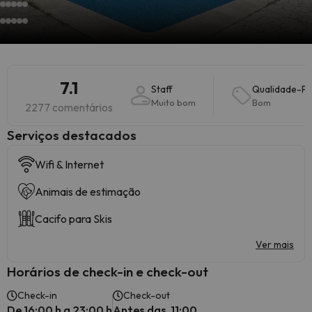
7.1
Staff
Qualidade-P
Muito bom
Bom
2277 comentários
Serviços destacados
Wifi & Internet
Animais de estimação
Cacifo para Skis
Ver mais
Horários de check-in e check-out
Check-in
Check-out
De 16:00 h a 23:00 h
Antes das 11:00