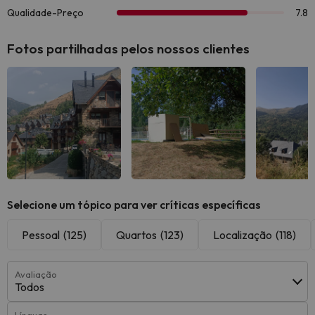
Fotos partilhadas pelos nossos clientes
Ver todas
Ver todas
Ver 
Selecione um tópico para ver críticas específicas
Pessoal
(125)
Quartos
(123)
Localização
(118)
Avaliação
Todos