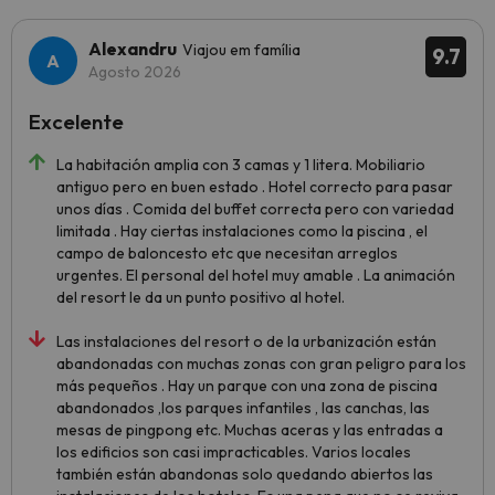
Alexandru
Viajou em família
9.7
Agosto 2026
Excelente
La habitación amplia con 3 camas y 1 litera. Mobiliario
antiguo pero en buen estado . Hotel correcto para pasar
unos días . Comida del buffet correcta pero con variedad
limitada . Hay ciertas instalaciones como la piscina , el
campo de baloncesto etc que necesitan arreglos
urgentes. El personal del hotel muy amable . La animación
del resort le da un punto positivo al hotel.
Las instalaciones del resort o de la urbanización están
abandonadas con muchas zonas con gran peligro para los
más pequeños . Hay un parque con una zona de piscina
abandonados ,los parques infantiles , las canchas, las
mesas de pingpong etc. Muchas aceras y las entradas a
los edificios son casi impracticables. Varios locales
también están abandonas solo quedando abiertos las