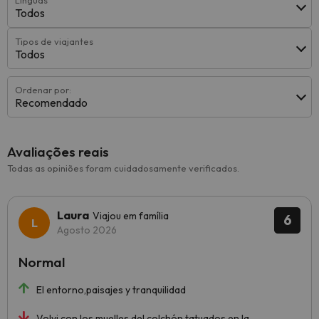
Línguas
Todos
Tipos de viajantes
Todos
Ordenar por:
Recomendado
Avaliações reais
Todas as opiniões foram cuidadosamente verificados.
Laura
Viajou em família
6
Agosto 2026
Normal
El entorno,paisajes y tranquilidad
Volvi con los muelles del colchón tatuados en la