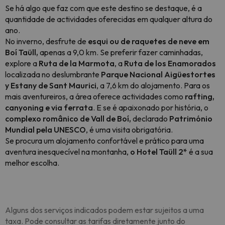
Se há algo que faz com que este destino se destaque, é a
quantidade de actividades oferecidas em qualquer altura do
ano.
No inverno, desfrute de
esqui ou de raquetes de neve em
Boí Taüll,
apenas a 9,0 km. Se preferir fazer caminhadas,
explore a
Ruta de la Marmota
, a
Ruta de los Enamorados
localizada no deslumbrante
Parque Nacional Aigüestortes
y Estany de Sant Maurici
, a 7,6 km do alojamento. Para os
mais aventureiros, a área oferece actividades como
rafting,
canyoning e via ferrata
. E se é apaixonado por história, o
complexo românico de Vall de Boí,
declarado
Património
Mundial pela UNESCO
, é uma visita obrigatória.
Se procura um alojamento confortável e prático para uma
aventura inesquecível na montanha,
o Hotel Taüll 2*
é a sua
melhor escolha.
Alguns dos serviços indicados podem estar sujeitos a uma
taxa. Pode consultar as tarifas diretamente junto do