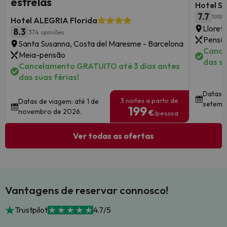
estrelas
Hotel S
7.7
1998 
Hotel ALEGRIA Florida
Lloret
8.3
374 opiniões
Pensã
Santa Susanna, Costa del Maresme - Barcelona
Cance
Meia-pensão
das su
Cancelamento GRATUITO até 3 dias antes
das suas férias!
Datas d
3 noites a partir de
Datas de viagem: até 1 de
setemb
199
novembro de 2026.
€
/pessoa
Ver todas as ofertas
Vantagens de reservar connosco!
Trustpilot
4.7/5