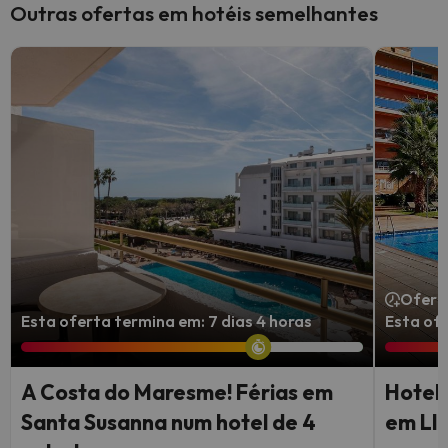
Outras ofertas em hotéis semelhantes
Ofert
Esta oferta termina em: 7 dias 4 horas
Esta ofe
A Costa do Maresme! Férias em
Hotel 
Santa Susanna num hotel de 4
em Ll