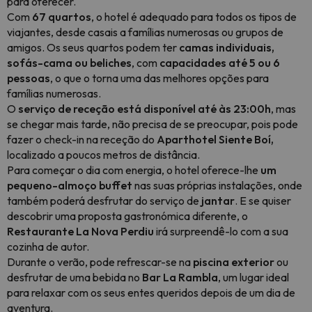
para oferecer.
Com
67 quartos
, o hotel é adequado para todos os tipos de
viajantes, desde casais a famílias numerosas ou grupos de
amigos. Os seus quartos podem ter
camas individuais,
sofás-cama ou beliches
, com
capacidades até 5 ou 6
pessoas
, o que o torna uma das melhores opções para
famílias numerosas.
O
serviço de receção está disponível até às 23:00h
, mas
se chegar mais tarde, não precisa de se preocupar, pois pode
fazer o check-in na receção do
Aparthotel Siente Boí,
localizado a poucos metros de distância.
Para começar o dia com energia, o hotel oferece-lhe
um
pequeno-almoço buffet
nas suas próprias instalações, onde
também poderá desfrutar do serviço de
jantar
. E se quiser
descobrir uma proposta gastronómica diferente, o
Restaurante La Nova Perdiu
irá surpreendê-lo com a sua
cozinha de autor.
Durante o verão, pode refrescar-se na
piscina exterior
ou
desfrutar de uma bebida no
Bar La Rambla
, um lugar ideal
para relaxar com os seus entes queridos depois de um dia de
aventura.