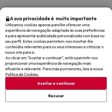
Sergio
Viajou em família
8
A sua privacidade é muito importante
Abril 2026
Utilizamos cookies apenas para lhe oferecer uma
Muito bom
experiência de navegação adaptada às suas preferências
e para apresentar publicidade personalizada com base no
La ubicación del hotel es perfecta para la temporada de
seu perfil. Estes cookies permitem-nos mostrar-lhe
ski
conteúdos relevantes para os seus interesses e otimizar o
nosso site para si.
Ver tradução
Ao clicar em "Aceitar e continuar", está a permitir-nos
proporcionar uma experiência de navegação mais
eficiente e relevante. Para mais pormenores, leia a nossa
Política de Cookies.
Ana
Viajou em família
7.7
Março 2026
Aceitar e continuar
Bom
Recusar
La cercanía a las pistas está muy bien. El bufet sencillo
pero muy bueno. El personal muy atento y servicial, soy