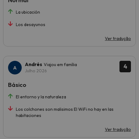
Normal
La ubicación
Los desayunos
Ver tradução
Andrés
Viajou em família
4
Julho 2026
Básico
El entorno y la naturaleza
Los colchones son malisimos El WiFi no hay en las
habitaciones
Ver tradução