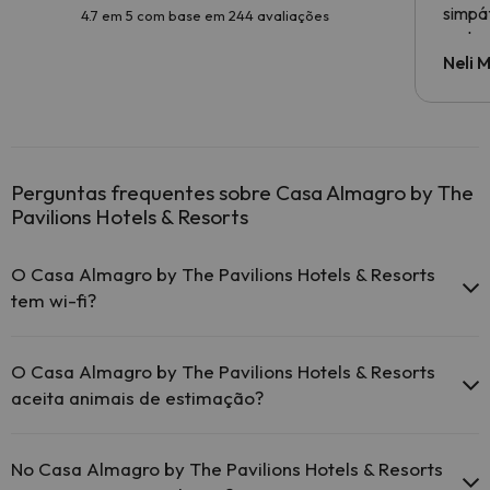
simpá
4.7 em 5 com base em 244 avaliações
restau
eficaz
Neli 
sorris
As be
da pi
privil
Perguntas frequentes sobre Casa Almagro by The
Pavilions Hotels & Resorts
O Casa Almagro by The Pavilions Hotels & Resorts
tem wi-fi?
O Casa Almagro by The Pavilions Hotels & Resorts dispõe de
wi-fi gratuito em todo o alojamento.
O Casa Almagro by The Pavilions Hotels & Resorts
O Casa Almagro by The Pavilions Hotels & Resorts dispõe de
aceita animais de estimação?
wi-fi gratuito nas zonas comuns.
O Casa Almagro by The Pavilions Hotels & Resorts tem Wi-Fi.
O Casa Almagro by The Pavilions Hotels & Resorts não aceita
animais de estimação.
No Casa Almagro by The Pavilions Hotels & Resorts