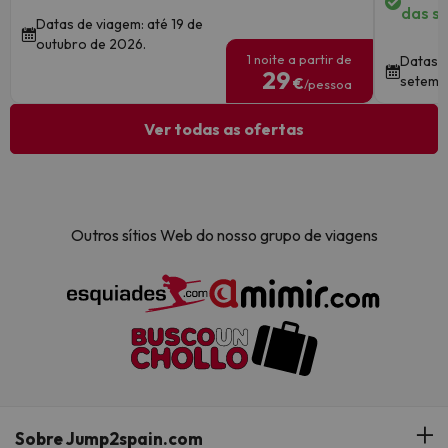
das su
Datas de viagem: até 19 de
outubro de 2026.
1 noite a partir de
Datas d
29
setemb
€
/pessoa
Ver todas as ofertas
Outros sítios Web do nosso grupo de viagens
Sobre Jump2spain.com