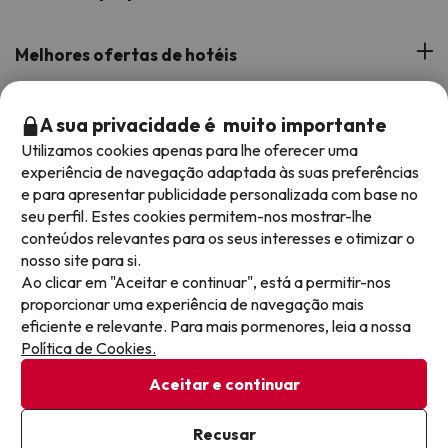
Opiniões de clientes
Melhores ofertas de hotéis
A nossa equipa
Hotéis na Andaluzia
Os Melhores Programas
A sua privacidade é muito importante
Os nossos websites de férias
Hotéis em Canárias
Utilizamos cookies apenas para lhe oferecer uma
Apoio durante a estadia
Hotéis com tudo incluído
experiência de navegação adaptada às suas preferências
Reserve as suas férias com Jump2spain.com
Hotéis em Costa de la Luz
e para apresentar publicidade personalizada com base no
Hotéis em meia pensão
seu perfil. Estes cookies permitem-nos mostrar-lhe
Hotéis em Costa de Almeria
Como reservar em Jump2spain.com
conteúdos relevantes para os seus interesses e otimizar o
Hotéis para famílias
nosso site para si.
Faqs
Ao clicar em "Aceitar e continuar", está a permitir-nos
Aceitamos
Hotéis com Parque Aquático
proporcionar uma experiência de navegação mais
Atenção ao cliente
eficiente e relevante. Para mais pormenores, leia a nossa
Política de Cookies.
Termos
Aceitar e continuar
Proteção de dados
Política de cookies
Recusar