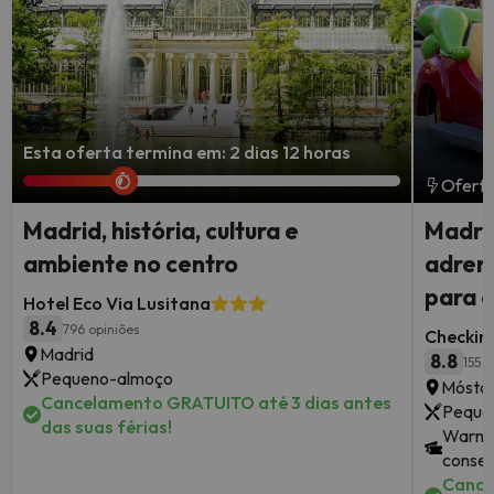
Esta oferta termina em: 2 dias 12 horas
Oferta
Madrid, história, cultura e
Madri
ambiente no centro
adrena
para 
Hotel Eco Via Lusitana
8.4
796 opiniões
Checkin
Madrid
8.8
155 o
Pequeno-almoço
Móstol
Cancelamento GRATUITO até 3 dias antes
Peque
das suas férias!
Warner
consec
Cance