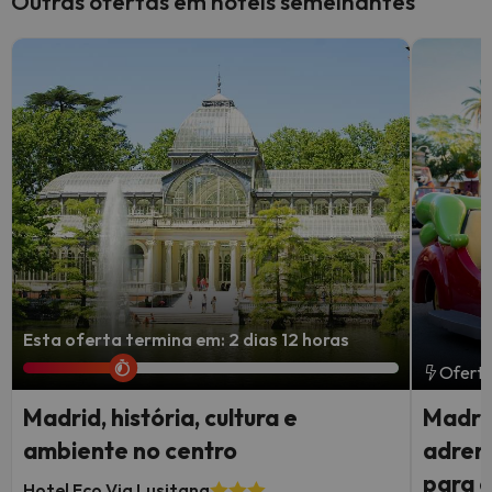
Outras ofertas em hotéis semelhantes
Esta oferta termina em: 2 dias 12 horas
Oferta
Madrid, história, cultura e
Madri
ambiente no centro
adrena
para 
Hotel Eco Via Lusitana