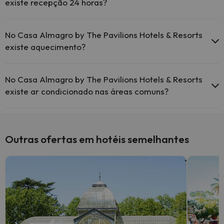
existe recepção 24 horas?
Sim, o Casa Almagro by The Pavilions Hotels & Resorts tem
recepção 24 horas.
No Casa Almagro by The Pavilions Hotels & Resorts
existe aquecimento?
Sim, o Casa Almagro by The Pavilions Hotels & Resorts tem
aquecimento nas áreas comuns.
No Casa Almagro by The Pavilions Hotels & Resorts
existe ar condicionado nas áreas comuns?
Sim, o Casa Almagro by The Pavilions Hotels & Resorts tem ar
condicionado nas áreas comuns.
Outras ofertas em hotéis semelhantes