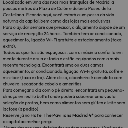
Localizado em uma das ruas mais tranquilas de Madrid, a
poucos metros da Plaza de Colón e do belo Paseo de la
Castellana. Ficando aqui, você estará a um passo da vida
noturna da capital, bem como das lojas mais exclusivas.
Para o ajudar sempre que precisar, o alojamento dispõe de um
serviço de recepção 24 horas. Também tem ar condicionado,
aquecimento, ligação Wi-Fi gratuita e estacionamento (taxa
extra).
Todos os quartos são espaçosos, com o máximo conforto em
mente durante a sua estadia e estão equipados com a mais
recente tecnologia. Encontrará uma ou duas camas,
aquecimento, ar condicionado, ligação Wi-Fi gratuita, cofre e
mini-bar (taxa extra). Além disso, o banheiro é completo com
chuveiro, secador de cabelo e amenities.
Para começar o dia com o pé direito, encontrará um pequeno-
almoço em estilo buffet onde poderá saborear uma vasta
seleção de pratos, bem como alimentos sem glúten e leite sem
lactose (a pedido).
Reserve já no
Hotel The Pavilions Madrid 4*
para conhecer
a capital ao melhor preço
Alguns dos serviços detalhados podem ser pagos. Você pode