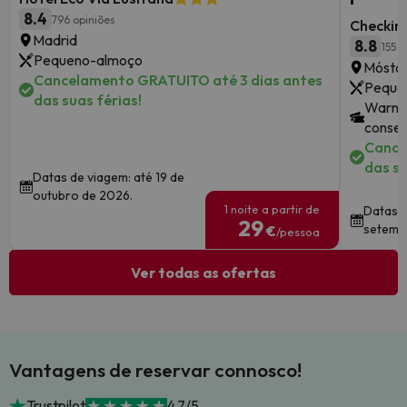
8.4
796 opiniões
Checkin
Madrid
8.8
155 o
Pequeno-almoço
Móstol
Cancelamento GRATUITO até 3 dias antes
Peque
das suas férias!
Warner
consec
Cance
das su
Datas de viagem: até 19 de
outubro de 2026.
1 noite a partir de
Datas d
29
setemb
€
/pessoa
Ver todas as ofertas
Vantagens de reservar connosco!
Trustpilot
4.7/5