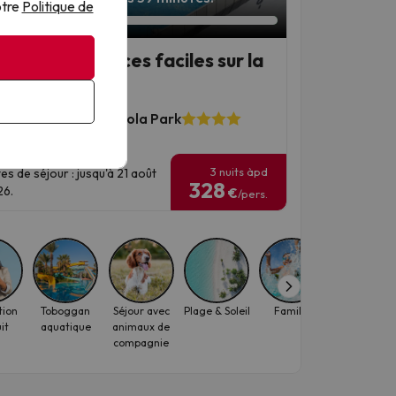
otre
Politique de
ngirola, vacances faciles sur la
ta del Sol
l Monarque Fuengirola Park
3511 avis
3 nuits àpd
es de séjour : jusqu'à 21 août
328
6.
€
/pers.
tion
Toboggan
Séjour avec
Plage & Soleil
Famille
Octobre
it
aquatique
animaux de
compagnie