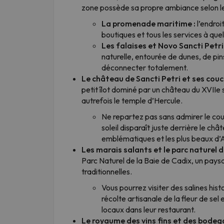
zone possède sa propre ambiance selon l
La promenade maritime :
l’endroi
boutiques et tous les services à que
Les falaises et Novo Sancti Petri 
naturelle, entourée de dunes, de pin
déconnecter totalement.
Le château de Sancti Petri et ses couc
petit îlot dominé par un château du XVIIe si
autrefois le temple d’Hercule.
Ne repartez pas sans admirer le couc
soleil disparaît juste derrière le châ
emblématiques et les plus beaux d’
Les marais salants et le parc naturel d
Parc Naturel de la Baie de Cadix, un pays
traditionnelles.
Vous pourrez visiter des salines his
récolte artisanale de la fleur de sel
locaux dans leur restaurant.
Le royaume des vins fins et des bodeg