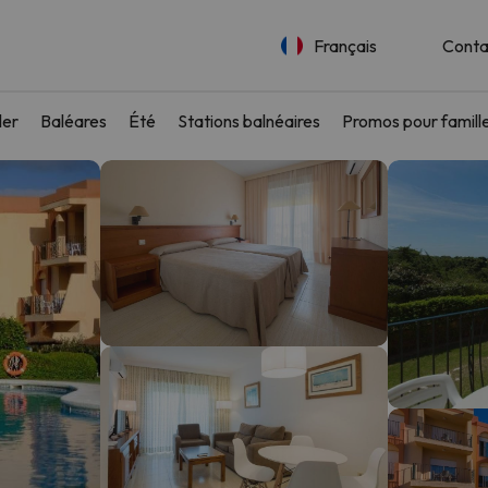
Français
Conta
ler
Baléares
Été
Stations balnéaires
Promos pour famill