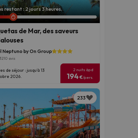
 restant : 2 jours 3 heures.
uetas de Mar, des saveurs
alouses
l Neptuno by On Group
3210 avis
2 nuits àpd
es de séjour : jusqu'à 13
194
obre 2026.
€
/pers.
233