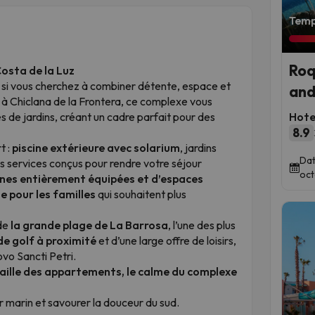
Temps
Roq
Costa de la Luz
e si vous cherchez à combiner détente, espace et
and
, à Chiclana de la Frontera, ce complexe vous
 de jardins, créant un cadre parfait pour des
Hote
8.9
t :
piscine extérieure avec solarium
, jardins
Dat
es services conçus pour rendre votre séjour
oct
ines entièrement équipées et d’espaces
 pour les familles
qui souhaitent plus
 de
la grande plage de La Barrosa
, l’une des plus
de golf à proximité
et d’une large offre de loisirs,
vo Sancti Petri.
taille des appartements, le calme du complexe
ir marin et savourer la douceur du sud.