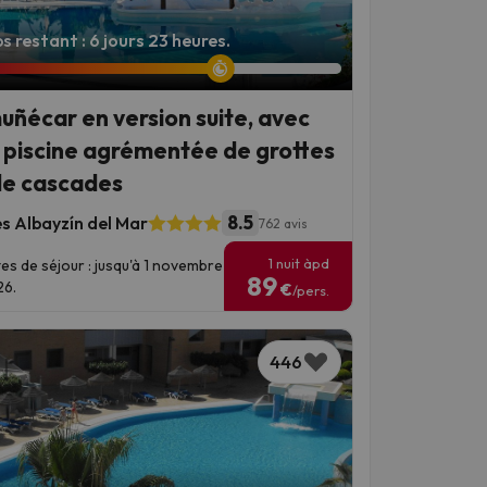
 restant : 6 jours 23 heures.
uñécar en version suite, avec
 piscine agrémentée de grottes
de cascades
8.5
es Albayzín del Mar
762 avis
1 nuit àpd
es de séjour : jusqu'à 1 novembre
89
6.
€
/pers.
446