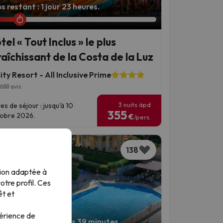
 restant : 1 jour 23 heures.
tel « Tout Inclus » le plus
raîchissant de la Costa de la Luz
ty Resort - All Inclusive Prime
688 avis
3 nuits àpd
es de séjour : jusqu'à 10
355
obre 2026.
€
/pers.
138
tion adaptée à
tre profil. Ces
êt et
périence de
s restant : 10 heures 39 minutes.