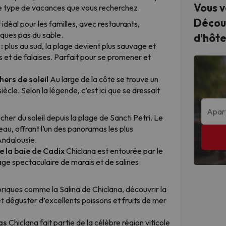
Vous v
e type de vacances que vous recherchez.
Décou
t idéal pour les familles, avec restaurants,
lques pas du sable.
d'hôte
:
plus au sud, la plage devient plus sauvage et
s et de falaises. Parfait pour se promener et
hers de soleil
Au large de la côte se trouve un
ècle. Selon la légende, c’est ici que se dressait
her du soleil depuis la plage de Sancti Petri. Le
teau, offrant l’un des panoramas les plus
Andalousie.
e la baie de Cadix
Chiclana est entourée par le
age spectaculaire de marais et de salines
toriques comme la Salina de Chiclana, découvrir la
 et déguster d’excellents poissons et fruits de mer
as
Chiclana fait partie de la célèbre région viticole