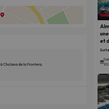
Temps
Alm
une
et 
Suit
Dat
 Chiclana de la Frontera.
202