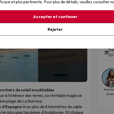
ficace et plus pertinente. Pour plus de détails, veuillez consulter n
Accepter et continuer
Fue
Cos
Rejeter
Hote
8.2
▶
Dat
202
couchers de soleil inoubliables
Annula
Gratu
e à l’intérieur des terres, sa véritable magie se
èbre plage de La Barrosa.
es d’Espagne
Avec plus de 8 kilomètres de sable
es les plus spectaculaires d’Andalousie. Et chaque