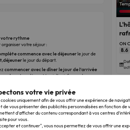
Temps
L'hô
raf
à votre rythme
ON Ci
r organiser votre séjour :
8.6
omplète commence avec le déjeuner
le jour de
it,déjeuner
le jour du départ.
Dat
oct
vez
commencer avec le dîner le jour de l’arrivée
jour de votre séjour
. Merci d’en informer la
angement puisse être organisé.
ectons votre vie privée
1er novembre
, le
dernier service proposé sera
s cookies uniquement afin de vous offrir une expérience de naviga
t de vous présenter des publicités personnalisées en fonction de vo
ettent d’afficher du contenu correspondant à vos centres d’intér
site pour vous.
contournable
Accepter et continuer", vous nous permettez de vous offrir une ex
Temp