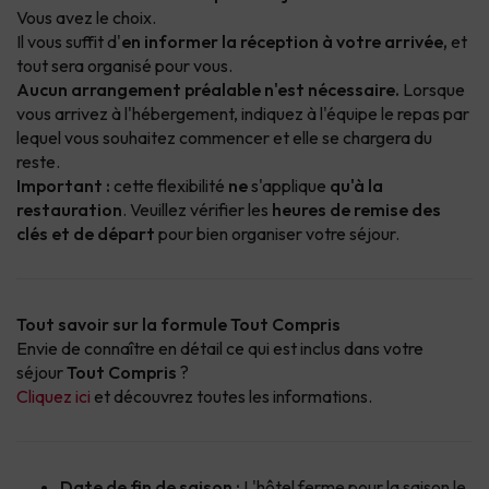
Vous avez le choix.
Il vous suffit d'
en informer la réception à votre arrivée,
et
tout sera organisé pour vous.
Aucun arrangement préalable n'est nécessaire.
Lorsque
vous arrivez à l'hébergement, indiquez à l'équipe le repas par
lequel vous souhaitez commencer et elle se chargera du
reste.
Important :
cette flexibilité
ne
s'applique
qu'à la
restauration
. Veuillez vérifier les
heures de remise des
clés et de départ
pour bien organiser votre séjour.
Tout savoir sur la formule Tout Compris
Envie de connaître en détail ce qui est inclus dans votre
séjour
Tout Compris
?
Cliquez ici
et découvrez toutes les informations.
Date de fin de saison :
L'hôtel ferme pour la saison le