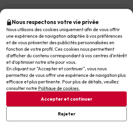
Nous respectons votre vie privée
Manuel Angel
Voyagé seul
9.7
Juillet 2026
Nous utilisons des cookies uniquement afin de vous offrir
Ne laissez plus passer les meilleures offres !
une expérience de navigation adaptée à vos préférences
Excellent
et de vous présenter des publicités personnalisées en
Nos offres évoluent chaque jour. Inscrivez-vous et
fonction de votre profil. Ces cookies nous permettent
recevez chaque semaine une sélection soignée de
Plage très proche et de nombreuses possibilités de
d’afficher du contenu correspondant à vos centres d’intérêt
nos dernières offres de vacances, pour ne plus
transport à proximité
et d’optimiser notre site pour vous.
jamais passer à côté d’un excellent prix.
Traduction automatique
En cliquant sur "Accepter et continuer", vous nous
Voir l'original
permettez de vous offrir une expérience de navigation plus
Écrivez votre e-mail ici
efficace et plus pertinente. Pour plus de détails, veuillez
consulter notre
Politique de cookies.
Ioan
Accepter et continuer
A voyagé en famille
7.1
Juin 2026
J'ai déjà souscrit
Rejeter
En vous inscrivant à notre newsletter, vous donnez votre accord
Bien
pour recevoir des communications marketing de la part de
Jump2spain.com.
Politique de confidentialité
Bien situé.