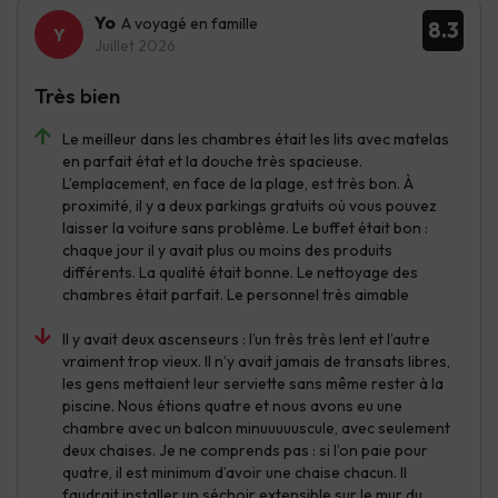
Yo
A voyagé en famille
8.3
Juillet 2026
Très bien
Le meilleur dans les chambres était les lits avec matelas
en parfait état et la douche très spacieuse.
L’emplacement, en face de la plage, est très bon. À
proximité, il y a deux parkings gratuits où vous pouvez
laisser la voiture sans problème. Le buffet était bon :
chaque jour il y avait plus ou moins des produits
différents. La qualité était bonne. Le nettoyage des
chambres était parfait. Le personnel très aimable
Il y avait deux ascenseurs : l’un très très lent et l’autre
vraiment trop vieux. Il n’y avait jamais de transats libres,
les gens mettaient leur serviette sans même rester à la
piscine. Nous étions quatre et nous avons eu une
chambre avec un balcon minuuuuuscule, avec seulement
deux chaises. Je ne comprends pas : si l’on paie pour
quatre, il est minimum d’avoir une chaise chacun. Il
faudrait installer un séchoir extensible sur le mur du