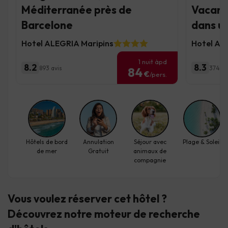
Méditerranée près de
Vacanc
Barcelone
dans un
Hotel ALEGRIA Maripins
Hotel AL
1 nuit àpd
8.2
8.3
893 avis
374 av
84
€
/pers.
Hôtels de bord
Annulation
Séjour avec
Plage & Soleil
de mer
Gratuit
animaux de
compagnie
Vous voulez réserver cet hôtel ?
Découvrez
notre moteur de recherche