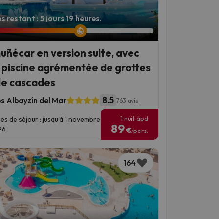
 restant : 5 jours 19 heures.
uñécar en version suite, avec
 piscine agrémentée de grottes
de cascades
8.5
es Albayzín del Mar
763 avis
1 nuit àpd
es de séjour : jusqu'à 1 novembre
89
6.
€
/pers.
164