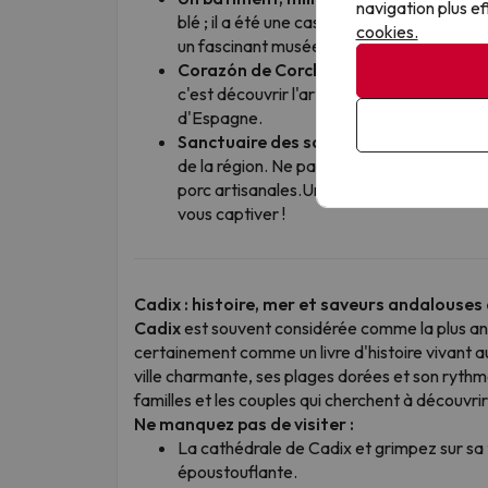
navigation plus ef
blé ; il a été une caserne de prisonniers, u
cookies.
un fascinant musée de fossiles !
Corazón de Corcho
: c'est l'une des pui
c'est découvrir l'art ancestral du bouchag
d'Espagne.
Sanctuaire des saveurs
: son village de
de la région. Ne partez pas sans avoir g
porc artisanales.Un havre de lumière bercé p
vous captiver !
Cadix : histoire, mer et saveurs andalouses
Cadix
est souvent considérée comme la plus anci
certainement comme un livre d'histoire vivant au
ville charmante, ses plages dorées et son rythm
familles et les couples qui cherchent à découvri
Ne manquez pas de visiter :
La cathédrale de Cadix et grimpez sur sa
époustouflante.