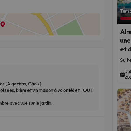
Temps
Alm
une
et 
Suit
Dat
202
os (Algeciras, Cádiz).
lisées, bière et vin maison à volonté) et TOUT
re avec vue sur le jardin.