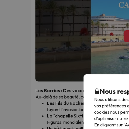
Nous resp
Los Barrios : Des vacances au cœur du détr
Au-delà de sa beauté, ce coin du Campo de Gibra
Nous utilisons de
Les Fils du Rocher
: Le village est né en
vos préférences e
fuyant l'invasion britannique. Une commun
cookies nous perm
La "chapelle Sixtine" de l'art rupestre
:
d’optimiser notre 
Figuras, mondialement connue pour ses sp
En cliquant sur "
Un bâtiment, mille vies
: Son grenier his