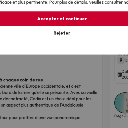
ficace et plus pertinente. Pour plus de détails, veuillez consulter n
n cinéma et une salle de danse ; aujourd'hui, c'est
Temps
ssances mondiales du liège. Parcourir ses sentiers,
Accepter et continuer
e dans la plus grande forêt de chênes-lièges
Rejeter
Gre
 pêcheurs, Palmones, est le "centre gastronomique"
et 
oûté ses fameuses palourdes ou ses couennes de
ar le bleu et le vert de la forêt, un lieu fait pour
Sena
9
12
Dat
202
 à chaque coin de rue
enne ville d'Europe occidentale, et c'est
 bord de la mer qu'elle se présente. Avec sa vieille
e décontracté, Cadix est un choix idéal pour les
r un aspect plus authentique de l'Andalousie.
Plage & S
 tour pour profiter d'une vue panoramique