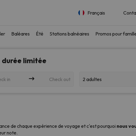
Français
Conta
ler
Baléares
Été
Stations balnéaires
Promos pour famill
 durée limitée
ck in
Check out
2 adultes
nce de chaque expérience de voyage et c'est pourquoi
nous vou
eur note.