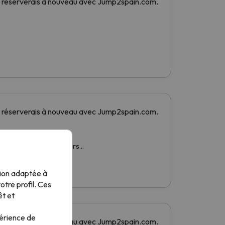
tion adaptée à
tre profil. Ces
êt et
périence de