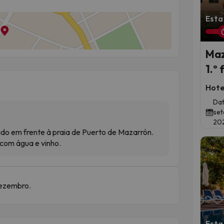
Esta
Maz
1.º 
Hote
Dat
set
20
do em frente à praia de Puerto de Mazarrón.
com água e vinho.
dezembro.
Esta 