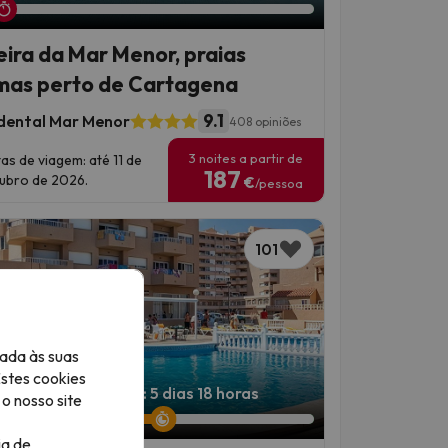
eira da Mar Menor, praias
mas perto de Cartagena
9.1
dental Mar Menor
408 opiniões
3 noites a partir de
as de viagem: até 11 de
187
ubro de 2026.
€
/pessoa
101
ada às suas
Estes cookies
 oferta termina em: 5 dias 18 horas
o nosso site
ia de