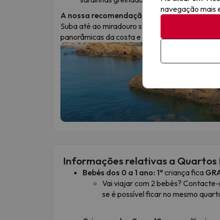
navegação mais ef
A nossa recomendação:
Suba até ao miradouro sobre o Puerto de Mazar
panorâmicas da costa e tirar a fotografia perfei
Informações relativas a Quartos 
Bebés dos 0 a 1 ano:
1ª
criança fica
GR
Vai viajar com 2 bebés? Contacte
se é possível ficar no mesmo quart