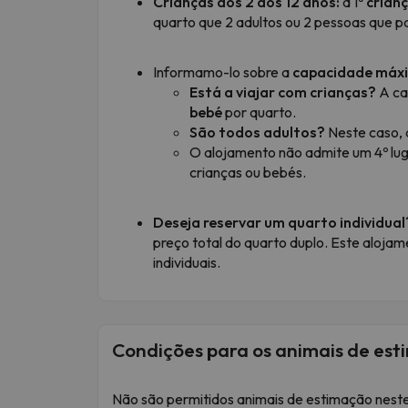
Crianças dos 2 aos 12 anos:
a 1ª
crian
quarto que 2 adultos ou 2 pessoas que pa
Informamo-lo sobre a
capacidade máx
Está a viajar com crianças?
A ca
bebé
por quarto.
São todos adultos?
Neste caso,
O alojamento não admite um 4º lu
crianças ou bebés.
Deseja reservar um quarto individua
preço total do quarto duplo. Este aloja
individuais.
Condições para os animais de es
Não são permitidos animais de estimação nest