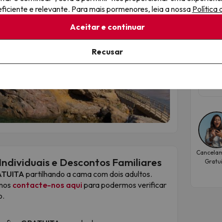
La 
iciente e relevante. Para mais pormenores, leia a nossa
Política
tra
rón para desfrutar de uma das melhores vistas
Aceitar e continuar
Pre
ta das férias.
Recusar
Apar
Dat
set
Cancela
Individuais e Descontos Familiares
Gratu
ATUITA
partilhando a cama com dois adultos.
-nos
contacte-nos aqui
para podermos verificar
o.