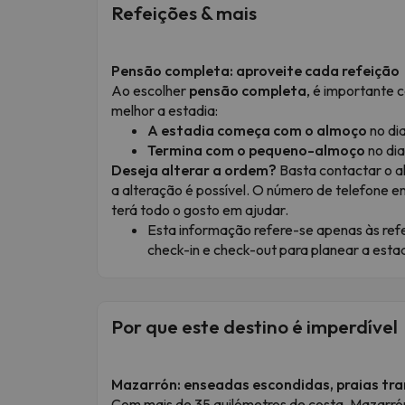
Refeições & mais
Pensão completa: aproveite cada refeição
Ao escolher
pensão completa
, é importante 
melhor a estadia:
A estadia começa com o almoço
no di
Termina com o pequeno-almoço
no dia
Deseja alterar a ordem?
Basta contactar o a
a alteração é possível. O número de telefone e
terá todo o gosto em ajudar.
Esta informação refere-se apenas às ref
check-in e check-out para planear a estad
Por que este destino é imperdível
Mazarrón: enseadas escondidas, praias tra
Com mais de 35 quilómetros de costa, Mazarró