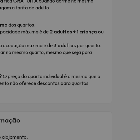
ça
fica
GRATUITA
quando dorme no mesmo
gam a tarifa de adulto.
ima
dos quartos.
pacidade máxima é de
2 adultos + 1 criança ou
 a ocupação máxima é de
3
adultos
por quarto.
gar no mesmo quarto, mesmo que seja para
l?
O preço do quarto individual é o mesmo que o
mento não oferece descontos para quartos
timação
e alojamento.