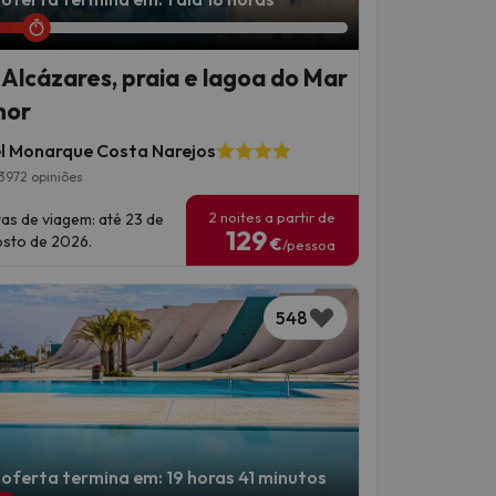
 Alcázares, praia e lagoa do Mar
nor
l Monarque Costa Narejos
3972 opiniões
2 noites a partir de
as de viagem: até 23 de
129
sto de 2026.
€
/pessoa
548
 oferta termina em: 19 horas 41 minutos