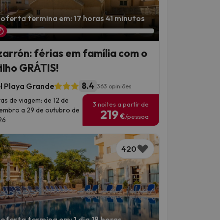
 oferta termina em: 17 horas 41 minutos
arrón: férias em família com o
filho GRÁTIS!
8.4
l Playa Grande
363 opiniões
as de viagem: de 12 de
3 noites a partir de
embro a 29 de outubro de
219
€
/pessoa
26
420
oferta termina em: 1 dia 18 horas