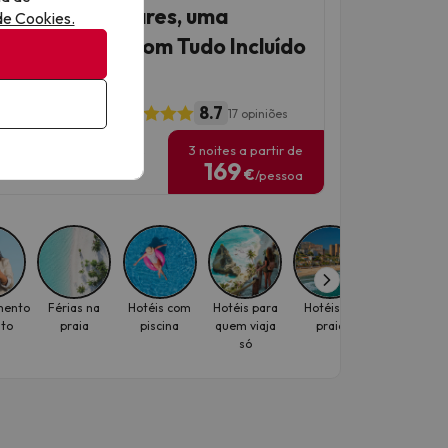
Manga, dois mares, uma
 de Cookies.
vessia + hotel com Tudo Incluído
mium
8.7
thotel La Mirage
17 opiniões
3 noites a partir de
as de viagem: até 12 de
169
embro de 2026.
€
/pessoa
mento
Férias na
Hotéis com
Hotéis para
Hotéis na
Fim de
ito
praia
piscina
quem viaja
praia
semana
só