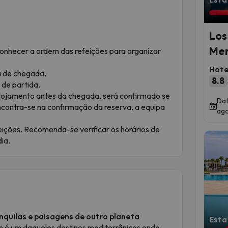
Los
Me
conhecer a ordem das refeições para organizar
Hote
a de chegada.
8.8
 de partida.
lojamento antes da chegada, será confirmado se
Dat
ncontra-se na confirmação da reserva, a equipa
ago
eições. Recomenda-se verificar os horários de
ia.
nquilas e paisagens de outro planeta
Esta
n é um daqueles destinos mediterrânicos onde