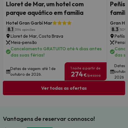
Lloret de Mar, um hotel com
Peñís
parque aquático em família
famíli
Hotel Gran Garbí Mar
Gran Hot
8.1
8.3
394 opiniões
5095
Lloret de Mar, Costa Brava
Peñísc
Meia-pensão
Pensã
Cancelamento GRATUITO até 4 dias antes
Cance
das suas férias!
das su
Datas d
1 noite a partir de
Datas de viagem: até 1 de
outubr
274
outubro de 2026.
€
/pessoa
2026
Ver todas as ofertas
Vantagens de reservar connosco!