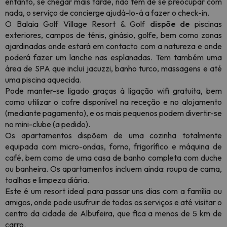
entanto, se chegar mais tarde, não tem de se preocupar com
nada, o serviço de concierge ajudá-lo-á a fazer o check-in.
O Balaia Golf Village Resort & Golf
dispõe de
piscinas
exteriores, campos de ténis, ginásio, golfe, bem como zonas
ajardinadas onde estará em contacto com a natureza e onde
poderá fazer um lanche nas esplanadas. Tem também uma
área de SPA que inclui jacuzzi, banho turco, massagens e até
uma piscina aquecida.
Pode manter-se ligado graças à ligação wifi gratuita, bem
como utilizar o cofre disponível na receção e no alojamento
(mediante pagamento), e os mais pequenos podem divertir-se
no mini-clube (a pedido).
Os apartamentos dispõem de uma cozinha totalmente
equipada com micro-ondas, forno, frigorífico e máquina de
café, bem como de uma casa de banho completa com duche
ou banheira. Os apartamentos incluem ainda: roupa de cama,
toalhas e limpeza diária.
Este é um resort ideal para passar uns dias com a família ou
amigos, onde pode usufruir de todos os serviços e até visitar o
centro da cidade de Albufeira, que fica a menos de 5 km de
carro.