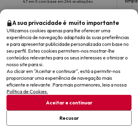
simpá
4.7 em 5 com base em 244 avaliações
restau
eficaz
Neli 
sorris
A sua privacidade é muito importante
As be
Utilizamos cookies apenas para lhe oferecer uma
da pi
experiência de navegação adaptada às suas preferências
privil
e para apresentar publicidade personalizada com base no
Perguntas frequentes sobre Hotel Balaia Golf
seu perfil. Estes cookies permitem-nos mostrar-lhe
Village Resort & Golf
conteúdos relevantes para os seus interesses e otimizar o
nosso site para si.
Ao clicar em "Aceitar e continuar", está a permitir-nos
Onde posso estacionar no Hotel Balaia Golf Village
proporcionar uma experiência de navegação mais
Resort & Golf?
eficiente e relevante. Para mais pormenores, leia a nossa
Política de Cookies.
Se ficar no Hotel Balaia Golf Village Resort & Golf tem estas
possibilidades de estacionamento (sujeito a disponibilidade):
O Hotel Balaia Golf Village Resort & Golf tem wi-fi?
Aceitar e continuar
Estacionamento exterior gratuito
O Hotel Balaia Golf Village Resort & Golf dispõe de wi-fi gratuito
Recusar
Existem parques de estacionamento (públicos ou privados)
em todo o alojamento.
O Hotel Balaia Golf Village Resort & Golf aceita
perto do alojamento. Podem ter custos adicionais.
animais de estimação?