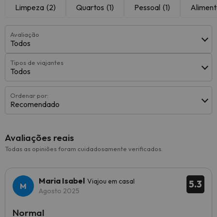
Limpeza
(2)
Quartos
(1)
Pessoal
(1)
Alimen
Avaliação
Todos
Tipos de viajantes
Todos
Ordenar por:
Recomendado
Avaliações reais
Todas as opiniões foram cuidadosamente verificados.
Maria Isabel
Viajou em casal
5.3
Agosto 2025
Normal