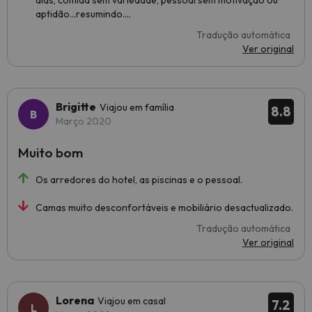
dias, comida sem variedade, pessoal sem motivação ou
aptidão...resumindo....
Tradução automática
Ver original
Brigitte
Viajou em família
8.8
Março 2020
Muito bom
Os arredores do hotel, as piscinas e o pessoal.
Camas muito desconfortáveis e mobiliário desactualizado.
Tradução automática
Ver original
Lorena
Viajou em casal
7.2