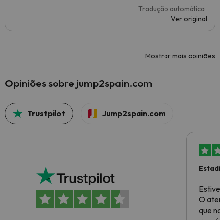
Tradução automática
Ver original
Mostrar mais opiniões
Opiniões sobre jump2spain.com
Trustpilot
Jump2spain.com
Estad
Muito
Estive
O ate
que no