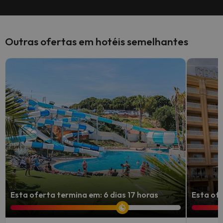
Outras ofertas em hotéis semelhantes
Esta oferta termina em: 6 dias 17 horas
Esta ofe