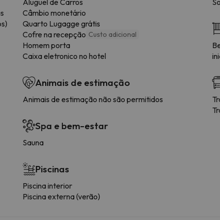
Aluguel de Carros
So
as
Câmbio monetário
os)
Quarto Lugagge grátis
Cofre na recepção
Custo adicional
Homem porta
Be
Caixa eletronico no hotel
in
Animais de estimação
Animais de estimação não são permitidos
Tr
Tr
Spa e bem-estar
Sauna
Piscinas
Piscina interior
Piscina externa (verão)