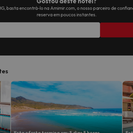
Gostou deste hotel?
IHG
, basta encontrá-lo na Amimir.com, o nosso parceiro de confian
reserva em poucos instantes.
tes
Esta oferta termina em: 5 dias 5 horas
Est