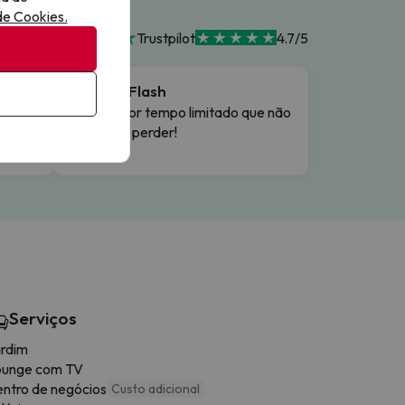
 de Cookies.
Trustpilot
4.7/5
ade
Ofertas Flash
Ofertas por tempo limitado que não
vai querer perder!
Serviços
rdim
ounge com TV
ntro de negócios
Custo adicional