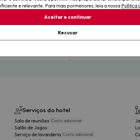
iciente e relevante. Para mais pormenores, leia a nossa
Política
Aceitar e continuar
elamento gratuito
Viaje com total tranquilid
Recusar
ilidade total com pagamentos.
Reserve com total confiança,
sabendo que está protegido.
Serviços do hotel
Sala de reuniões
Ja
Custo adicional
Salão de Jogos
L
Serviço de lavanderia
Ce
Custo adicional