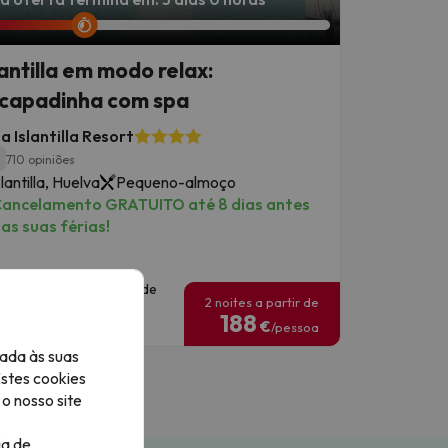
lantilla em modo relax:
capadinha com spa
 Islantilla Resort
1
710 opiniões
slantilla, Huelva
Pequeno-almoço
ancelamento GRATUITO até 8 dias antes
as suas férias!
atas de viagem: até 21 de
2 noites a partir de
ovembro de 2026.
188
€
/pessoa
ada às suas
Estes cookies
o nosso site
ia de