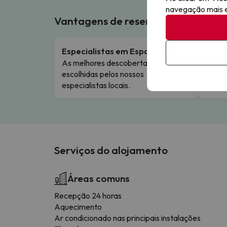
navegação mais ef
Vantagens de reservar connosco!
Especialistas em Espanha
Canc
As melhores descobertas de hotéis,
Flexib
escolhidas pelos nossos
especialistas locais.
Serviços do alojamento
Áreas comuns
Recepção 24 horas
Aquecimento
Ar condicionado nas principais instalações