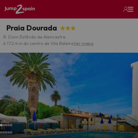
Praia Dourada
R. Dom Estêvão de Alencastre
A 172.4 m do centro de Vila Baleira
Ver mapa