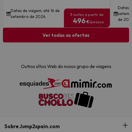
Datas d
Datas de viagem: até 16 de
setembr
3 noites a partir de
setembro de 2026.
496
de 202
€
/pessoa
Ver todas as ofertas
Outros sítios Web do nosso grupo de viagens
Sobre Jump2spain.com