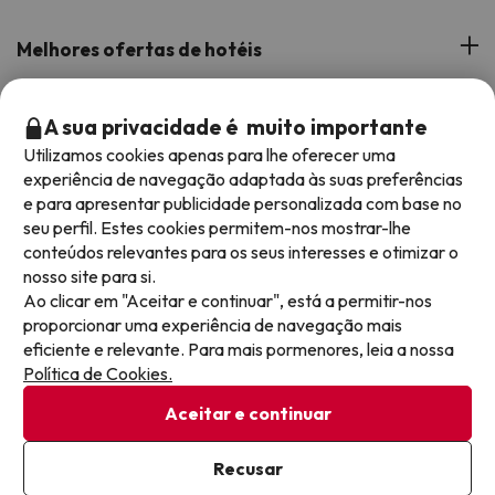
Opiniões de clientes
Melhores ofertas de hotéis
A nossa equipa
Hotéis na Andaluzia
Os Melhores Programas
A sua privacidade é muito importante
Os nossos websites de férias
Hotéis em Canárias
Utilizamos cookies apenas para lhe oferecer uma
Apoio durante a estadia
Hotéis com tudo incluído
experiência de navegação adaptada às suas preferências
Reserve as suas férias com Jump2spain.com
Hotéis em Costa de la Luz
e para apresentar publicidade personalizada com base no
Hotéis em meia pensão
seu perfil. Estes cookies permitem-nos mostrar-lhe
Hotéis em Costa de Almeria
Como reservar em Jump2spain.com
conteúdos relevantes para os seus interesses e otimizar o
Hotéis para famílias
nosso site para si.
Faqs
Ao clicar em "Aceitar e continuar", está a permitir-nos
Aceitamos
Hotéis com Parque Aquático
proporcionar uma experiência de navegação mais
Atenção ao cliente
eficiente e relevante. Para mais pormenores, leia a nossa
Política de Cookies.
Termos
Aceitar e continuar
Proteção de dados
Política de cookies
Recusar