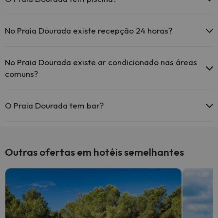
Sim, Praia Dourada tem piscina (pode ter custo adicional). Aqui tem
mais info sobre a piscina e outras facilidades.
No Praia Dourada existe recepção 24 horas?
Piscina exterior (temporada de verão)
Sim, o Praia Dourada tem recepção 24 horas.
No Praia Dourada existe ar condicionado nas áreas
comuns?
Sim, o Praia Dourada tem ar condicionado nas áreas comuns.
O Praia Dourada tem bar?
Sim, o Praia Dourada tem bar.
Outras ofertas em hotéis semelhantes