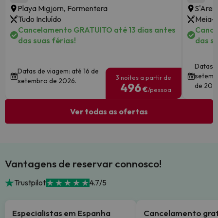
Playa Migjorn, Formentera
S'Aren
Tudo Incluído
Meia-
Cancelamento GRATUITO até 13 dias antes
Cance
das suas férias!
das su
Datas d
Datas de viagem: até 16 de
setembr
3 noites a partir de
setembro de 2026.
496
de 202
€
/pessoa
Ver todas as ofertas
Vantagens de reservar connosco!
Trustpilot
4.7/5
Especialistas em Espanha
Cancelamento grat