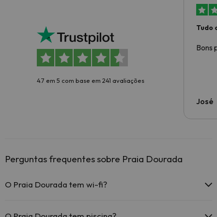
Tudo 
Bons p
4.7 em 5 com base em 241 avaliações
José
Perguntas frequentes sobre Praia Dourada
O Praia Dourada tem wi-fi?
O Praia Dourada dispõe de wi-fi gratuito nas zonas comuns.
O Praia Dourada tem Wi-Fi.
O Praia Dourada tem piscina?