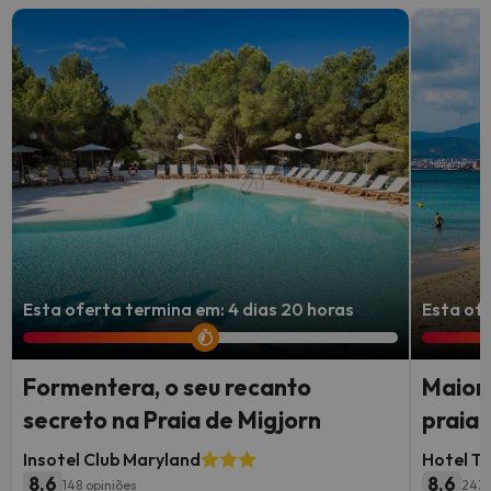
Esta oferta termina em: 4 dias 20 horas
Esta ofe
Formentera, o seu recanto
Maiorc
secreto na Praia de Migjorn
praia
Insotel Club Maryland
Hotel To
8.6
8.6
148 opiniões
243 