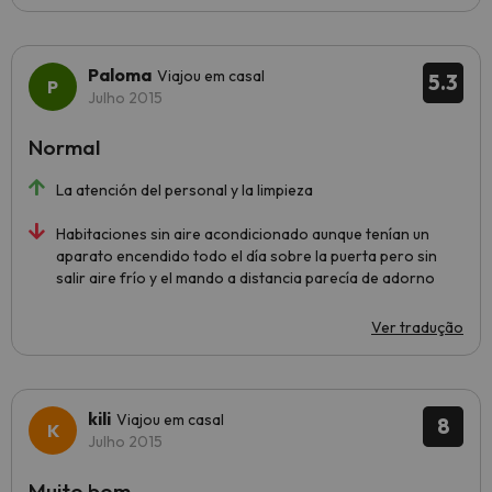
Paloma
Viajou em casal
5.3
Julho 2015
Normal
La atención del personal y la limpieza
Habitaciones sin aire acondicionado aunque tenían un
aparato encendido todo el día sobre la puerta pero sin
salir aire frío y el mando a distancia parecía de adorno
Ver tradução
kili
Viajou em casal
8
Julho 2015
Muito bom