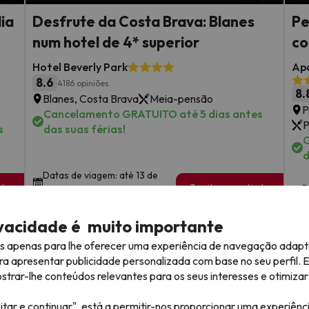
ia
Desfrute da Costa Brava: Blanes
Pe
num hotel de 4* superior
co
Hotel Beverly Park
Apa
8.6
4186 opiniões
8.
Blanes, Costa Brava
Meia-pensão
P
Cancelamento GRATUITO até 5 dias antes
P
s
das suas férias!
C
d
Datas de viagem: até 13 de
 de
3 noites a partir de
D
outubro de 2026.
249
a
€
oa
/pessoa
ivacidade é muito importante
Ver todas as ofertas
es apenas para lhe oferecer uma experiência de navegação adapt
ra apresentar publicidade personalizada com base no seu perfil. 
rar-lhe conteúdos relevantes para os seus interesses e otimizar 
itar e continuar", está a permitir-nos proporcionar uma experiênc