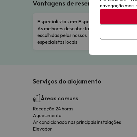
Vantagens de reservar connosco!
navegação mais ef
Especialistas em Espanha
Canc
As melhores descobertas de hotéis,
Flexib
escolhidas pelos nossos
especialistas locais.
Serviços do alojamento
Áreas comuns
Recepção 24 horas
Aquecimento
Ar condicionado nas principais instalações
Elevador