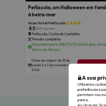
Peñíscola, um Halloween em famíl
à beira-mar
Gran Hotel Peñíscola
8.3
5095 opiniões
Peñíscola, Costa de Castellón
Pensão completa
Cancelamento GRATUITO até 8 dias ante
das suas férias!
Datas de viagem: de 18 de
2 noites a partir
outubro a 7 de novembro de
99
2026
€
/pess
A sua pr
Utilizamos cooki
preferências e pa
permitem-nos most
para si.
Ao clicar em "Ace