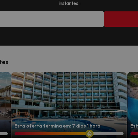
instantes.
tes
Esta oferta termina em: 7 dias 1 hora
Est