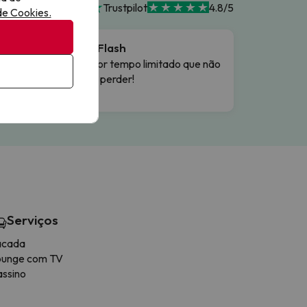
Trustpilot
4.8/5
 de Cookies.
ade
Ofertas Flash
Ofertas por tempo limitado que não
vai querer perder!
Serviços
acada
ounge com TV
ssino