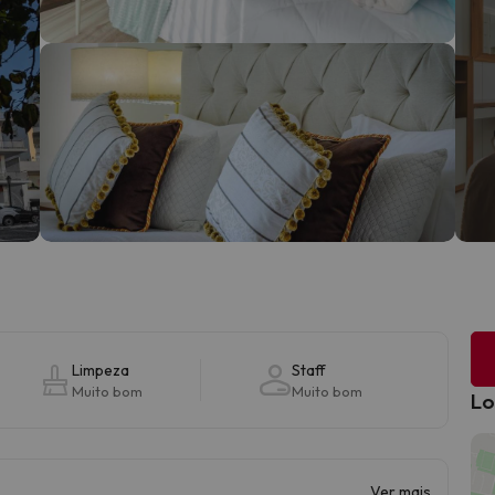
Limpeza
Staff
Muito bom
Muito bom
Lo
Ver mais