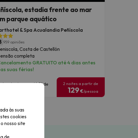
ñíscola, estadia frente ao mar
m parque aquático
rthotel & Spa Acualandia Peñíscola
8
959 opiniões
eniscola, Costa de Castellón
ensão completa
ancelamento GRATUITO até 4 dias antes
as suas férias!
2 noites a partir de
atas de viagem: até 31 de
129
gosto de 2026.
€
/pessoa
ada às suas
Estes cookies
o nosso site
ia de