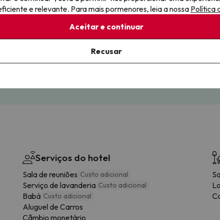
iciente e relevante. Para mais pormenores, leia a nossa
Política
Aceitar e continuar
elamento gratuito
Viaje com total tranquilid
ilidade total com pagamentos.
Reserve com total confiança,
Recusar
sabendo que está protegido.
Serviços do hotel
Sala de reuniões
S
Custo adicional
Serviço de lavanderia
L
Custo adicional
Babá
Ca
Custo adicional
Aluguel de Carros
Câmbio monetário