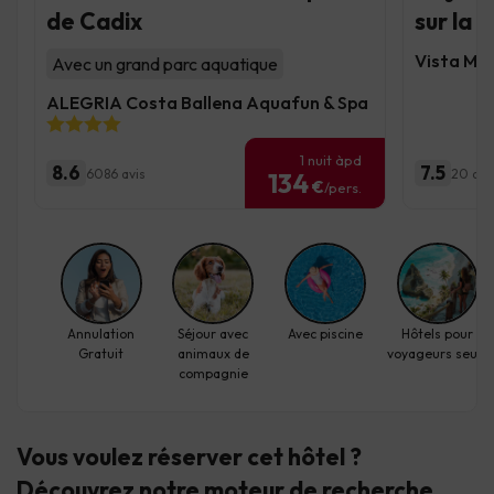
de Cadix
sur la 
Vista Mo
Avec un grand parc aquatique
ALEGRIA Costa Ballena Aquafun & Spa
1 nuit àpd
8.6
7.5
6086 avis
20 avi
134
€
/pers.
Annulation
Séjour avec
Avec piscine
Hôtels pour
Gratuit
animaux de
voyageurs seuls
compagnie
Vous voulez réserver cet hôtel ?
Découvrez
notre moteur de recherche