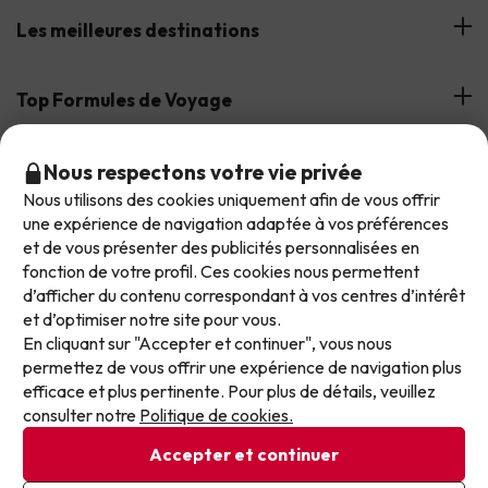
Avis des clients
Les meilleures destinations
Notre équipe
Hôtels à Costa Brava
Top Formules de Voyage
Notre groupe de voyage
Hôtels à Costa Dorada
Assistance pendant votre séjour
Offres d'hôtels en demi-pension
Réservez votre offre avec Jump2spain.com
Nous respectons votre vie privée
Hôtels en Catalogne
Nous utilisons des cookies uniquement afin de vous offrir
Offres d'hôtels balnéaires
Ne laissez plus passer les meilleures offres !
une expérience de navigation adaptée à vos préférences
Hôtels en Andalousie
Comment réserver sur Jump2spain.com
et de vous présenter des publicités personnalisées en
Nos offres évoluent chaque jour. Inscrivez-vous et
Offres d'hôtels sur les îles
fonction de votre profil. Ces cookies nous permettent
Faqs
recevez chaque semaine une sélection soignée de
Nous acceptons
d’afficher du contenu correspondant à vos centres d’intérêt
Offres d'hôtels pour les familles
nos dernières offres de vacances, pour ne plus
et d’optimiser notre site pour vous.
Service client
jamais passer à côté d’un excellent prix.
En cliquant sur "Accepter et continuer", vous nous
permettez de vous offrir une expérience de navigation plus
Écrivez votre e-mail ici
Conditions
efficace et plus pertinente. Pour plus de détails, veuillez
Protection des données
consulter notre
Politique de cookies.
Politique de cookies
Accepter et continuer
Exqui S.L.U. Copyright © Jump2spain.com 2026