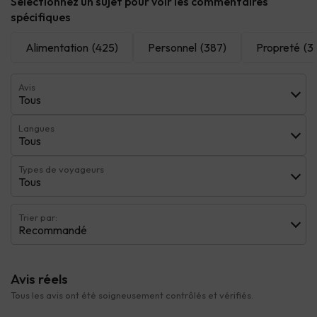
Sélectionnez un sujet pour voir les commentaires
spécifiques
Alimentation
(425)
Personnel
(387)
Propreté
(3
Avis
Tous
Langues
Tous
Types de voyageurs
Tous
Trier par:
Recommandé
Avis réels
Tous les avis ont été soigneusement contrôlés et vérifiés.