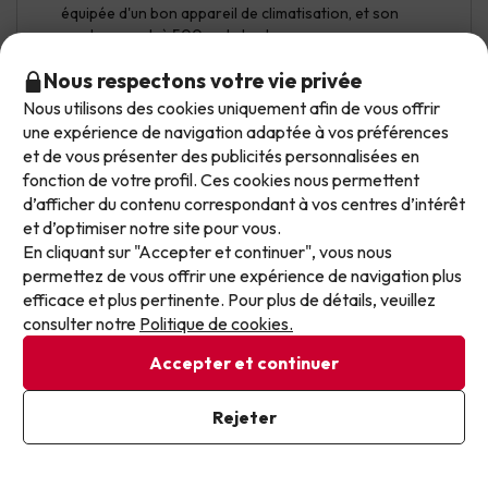
équipée d'un bon appareil de climatisation, et son
emplacement, à 500 m de la plage.
Nous respectons votre vie privée
Le pire, l'hôtel est vieux, avec peu d'équipements, la
nourriture manque de variété, il y avait des files d'attente,
Nous utilisons des cookies uniquement afin de vous offrir
Ne laissez plus passer les meilleures offres !
un seul billard, l'animation est très jeune et insuffisante,
une expérience de navigation adaptée à vos préférences
les baignoires sont anciennes, une seule grande piscine
et de vous présenter des publicités personnalisées en
Nos offres évoluent chaque jour. Inscrivez-vous et
pour les 600 personnes que peut accueillir l'hôtel. Je ne
fonction de votre profil. Ces cookies nous permettent
recevez chaque semaine une sélection soignée de
le recommande pas.
d’afficher du contenu correspondant à vos centres d’intérêt
nos dernières offres de vacances, pour ne plus
Traduction automatique
et d’optimiser notre site pour vous.
jamais passer à côté d’un excellent prix.
Voir l'original
En cliquant sur "Accepter et continuer", vous nous
permettez de vous offrir une expérience de navigation plus
Écrivez votre e-mail ici
efficace et plus pertinente. Pour plus de détails, veuillez
consulter notre
Politique de cookies.
Antonio
A voyagé en famille
9.4
Juillet 2026
Accepter et continuer
J'ai déjà souscrit
Excellent
Rejeter
En vous inscrivant à notre newsletter, vous donnez votre accord
pour recevoir des communications marketing de la part de
Les chambres sont correctes, la propreté irréprochable,
Jump2spain.com.
Politique de confidentialité
le personnel un peu froid mais il y a toujours quelques