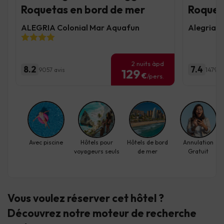
Roquetas en bord de mer
Roquet
ALEGRIA Colonial Mar Aquafun
Alegria F
2 nuits àpd
8.2
7.4
9057 avis
1479 a
129
€
/pers.
Avec piscine
Hôtels pour
Hôtels de bord
Annulation
voyageurs seuls
de mer
Gratuit
Vous voulez réserver cet hôtel ?
Découvrez
notre moteur de recherche