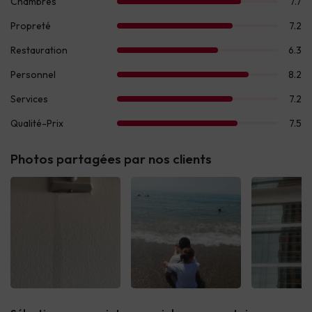
Photos partagées par nos clients
Voir tous
Voir tous
Voir 