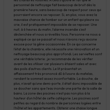
les chambres voisines. À cela s’ajoute le fait que le
personnel de nettoyage fait beaucoup de bruit dès la
première heure, sans beaucoup de respect pour ceux qui
pourraient encore se reposer. Si, en plus, vous avez la
mauvaise chance de tomber sur un enfant qui pleure ou
crie, il est pratiquement impossible de se reposer. Une
nuit, à 6 heures du matin, l’alarme incendie s’est
déclenchée et nous a réveillés tous. Personne ne nous a
expliqué ce qui se passait et nous n’avons reçu aucune
excuse pour la gêne occasionnée. En ce qui concerne
l’état de la chambre, elle nécessite une rénovation et un
nettoyage beaucoup plus approfondi. Les serviettes sont
une véritable loterie : je recommande de les vérifier
avant de les utiliser car plusieurs étaient sales et avec
des poils d’autres clients. Le lit présentait un
affaissement très prononcé dû à l’usure du matelas,
rendant le sommeil assez inconfortable. La douche, de
plus, n’avait qu’une demi-porte, il était donc impossible de
se doucher sans que l’eau inonde une partie de la salle de
bains. La zone des piscines n’est pas non plus à la
hauteur d’un hôtel de cette catégorie. Les piscines sont
petites au regard du nombre de personnes logées entre
l’hôtel et les appartements. Obtenir une chaise longue