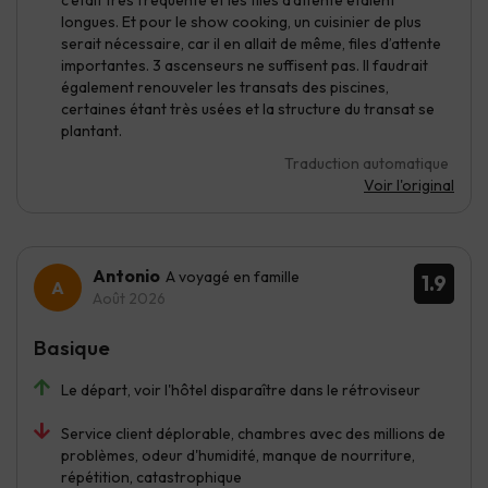
c’était très fréquenté et les files d’attente étaient
longues. Et pour le show cooking, un cuisinier de plus
serait nécessaire, car il en allait de même, files d’attente
importantes. 3 ascenseurs ne suffisent pas. Il faudrait
également renouveler les transats des piscines,
certaines étant très usées et la structure du transat se
plantant.
Traduction automatique
Voir l'original
Antonio
A voyagé en famille
1.9
Août 2026
Basique
Le départ, voir l'hôtel disparaître dans le rétroviseur
Service client déplorable, chambres avec des millions de
problèmes, odeur d'humidité, manque de nourriture,
répétition, catastrophique