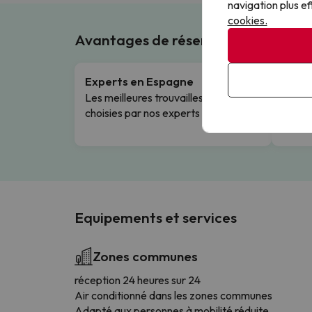
navigation plus ef
cookies.
Avantages de réserver avec nous !
Experts en Espagne
Annul
Les meilleures trouvailles hôtelières,
Flexib
choisies par nos experts locaux.
Equipements et services
Zones communes
réception 24 heures sur 24
Air conditionné dans les zones communes
Adapté aux personnes à mobilité réduite