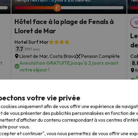
Hôtel face à la plage de Fenals à
Lloret de Mar
Le
Hotel Surf Mar
de
7.7
1997 avis
n
Lloret de Mar, Costa Brava
Pension Complète
Ca
nt
Annulation GRATUITE jusqu'à 2 jours avant
8.
votre séjour !
R
A
v
Dates de séjour : jusqu'à 1 septembre
ectons votre vie privée
2026.
àpd
1 nuit àpd
D
93
2
€
s cookies uniquement afin de vous offrir une expérience de naviga
rs.
/pers.
t de vous présenter des publicités personnalisées en fonction de vo
Voir toutes les offres
ettent d’afficher du contenu correspondant à vos centres d’intér
site pour vous.
Accepter et continuer", vous nous permettez de vous offrir une ex