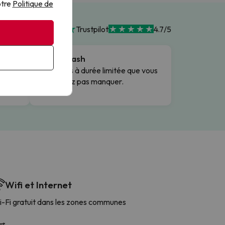
otre
Politique de
Trustpilot
4.7/5
Offres Flash
Des offres à durée limitée que vous
s
ne voudrez pas manquer.
Wifi et Internet
-Fi gratuit dans les zones communes