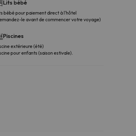
Lits bébé
ts bébé pour paiement direct à l'hôtel
emandez-le avant de commencer votre voyage)
Piscines
scine extérieure (été)
scine pour enfants (saison estivale).