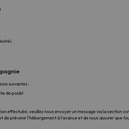
s
.
ilité).
mpagnie
ons suivantes :
te de poids!
tion effectuée, veuillez nous envoyer un message via la section c
de prévenir l'hébergement à l'avance et de nous assurer que tout