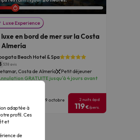
Luxe Experience
 luxe en bord de mer sur la Costa
 Almería
bogata Beach Hotel & Spa
8
538 avis
etamar, Costa de Almería
Petit déjeuner
nnulation GRATUITE jusqu'à 4 jours avant
otre séjour !
2 nuits àpd
ates de séjour : jusqu'à 9 octobre
119
026.
€
tion adaptée à
/pers.
tre profil. Ces
êt et
périence de