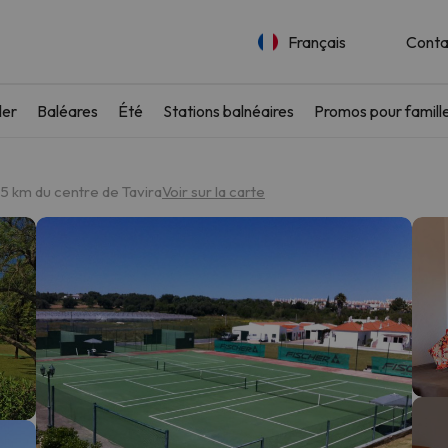
Français
Conta
ler
Baléares
Été
Stations balnéaires
Promos pour famill
.5 km du centre de Tavira
Voir sur la carte