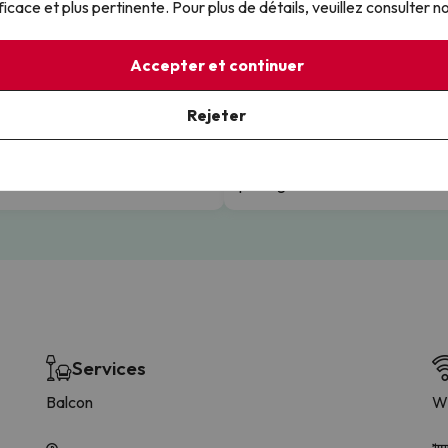
ficace et plus pertinente. Pour plus de détails, veuillez consulter n
Accepter et continuer
Rejeter
ations gratuites
Tranquillité totale
ilité totale avec les paiements.
Réservez en toute sécurité en
sachant que vous êtes toujour
protégé.
Services
Balcon
Wi