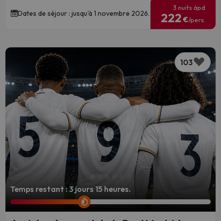
3 nuits àpd
Dates de séjour : jusqu'à 1 novembre 2026.
222
€
/pers.
103
Temps restant : 3 jours 15 heures.