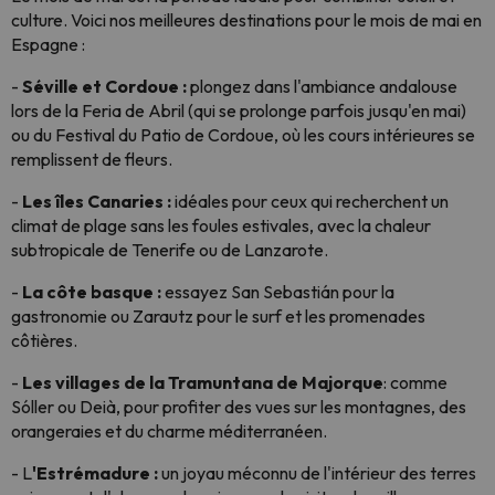
culture. Voici nos meilleures destinations pour le mois de mai en
Espagne :
-
Séville et Cordoue :
plongez dans l'ambiance andalouse
lors de la Feria de Abril (qui se prolonge parfois jusqu'en mai)
ou du Festival du Patio de Cordoue, où les cours intérieures se
remplissent de fleurs.
-
Les îles Canaries :
idéales pour ceux qui recherchent un
climat de plage sans les foules estivales, avec la chaleur
subtropicale de Tenerife ou de Lanzarote.
-
La côte basque :
essayez San Sebastián pour la
gastronomie ou Zarautz pour le surf et les promenades
côtières.
-
Les villages de la Tramuntana de Majorque
: comme
Sóller ou Deià, pour profiter des vues sur les montagnes, des
orangeraies et du charme méditerranéen.
- L
'Estrémadure :
un joyau méconnu de l'intérieur des terres