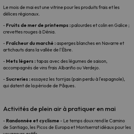
Le mois de mai est une vitrine pour les produits frais et les
délices régionaux.
-
Fruits de mer de printemps :
palourdes et colin en Galice ;
crevettes rouges à Dénia.
-
Fraîcheur du marché :
asperges blanches en Navarre et
artichauts dans la vallée de l'Èbre.
-
Mets légers :
tapas avec des légumes de saison,
accompagnés de vins frais Albariño ou Verdejo.
-
Sucreries :
essayez les torrijas (pain perdu à l'espagnole),
qui datent de la période de Pâques.
Activités de plein air à pratiquer en mai
-
Randonnée et cyclisme
- Le temps doux rend le Camino
de Santiago, les Picos de Europa et Montserrat idéaux pour les
voyageurs actifs.