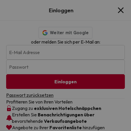
You seem to be in United States
Einloggen
Browse our website in English
oder melden Sie sich per E-Mail an:
Flash Deals für Hotels in Spanien
E-Mail Adresse
Ziele suchen
Daten
|
Reisende
Passwort
Einloggen
Trustpilot
4.7/5
Passwort zurücksetzen
Profitieren Sie von Ihren Vorteilen
Zugang zu
exklusiven Hotelschnäppchen
Erstellen Sie
Benachrichtigungen über
Mallorca
Balearen
Kanaren
Familie
Strandurl
bevorstehende
Verkaufsangebote
Angebote zu Ihrer
Favoritenliste
hinzufügen