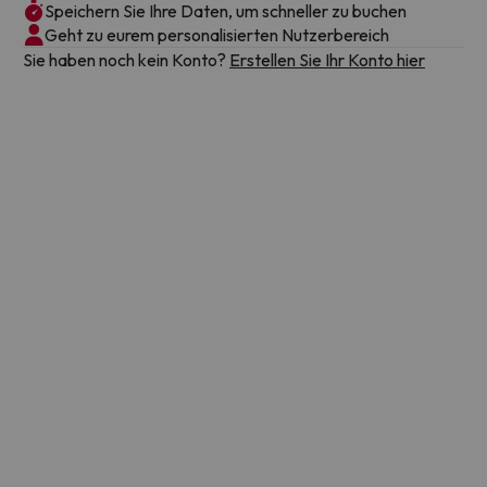
Speichern Sie Ihre Daten, um schneller zu buchen
Alle Angebote
Frisch gelandet!
Kommt bald
Geht zu eurem personalisierten Nutzerbereich
Sie haben noch kein Konto?
Erstellen Sie Ihr Konto hier
120 Schnäppchen verfügbar
Unsere Urlaubsexperten empfehlen ...
Deal der Woche
249