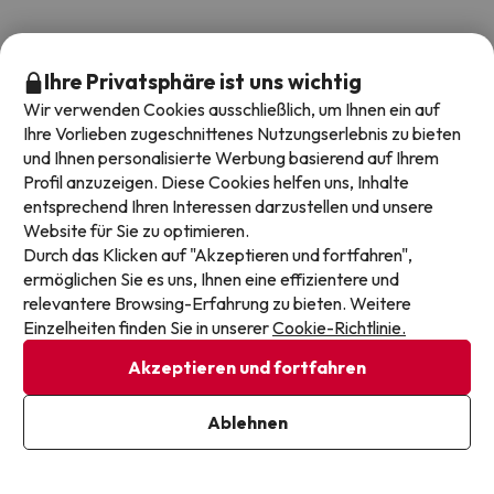
Ihre Privatsphäre ist uns wichtig
Wir verwenden Cookies ausschließlich, um Ihnen ein auf
Ihre Vorlieben zugeschnittenes Nutzungserlebnis zu bieten
und Ihnen personalisierte Werbung basierend auf Ihrem
Profil anzuzeigen. Diese Cookies helfen uns, Inhalte
Endet in: 6 Tagen 8 Stunden.
entsprechend Ihren Interessen darzustellen und unsere
Website für Sie zu optimieren.
Durch das Klicken auf "Akzeptieren und fortfahren",
Genießen Sie die Costa Brava: Blanes in
ermöglichen Sie es uns, Ihnen eine effizientere und
einem 4*-Superior-Hotel
relevantere Browsing-Erfahrung zu bieten. Weitere
Einzelheiten finden Sie in unserer
Cookie-Richtlinie.
Hotel Beverly Park
8.6
4186 Bewertungen
Akzeptieren und fortfahren
Blanes, Costa Brava
Halbpension
Ablehnen
Karte sehen
Kinder von 2 bis 12 Jahren: Das erste und das zweite Kind
erhalten 50 % Rabatt.
Verlieben Sie sich in den Botanischen Garten
Lokale Tipps