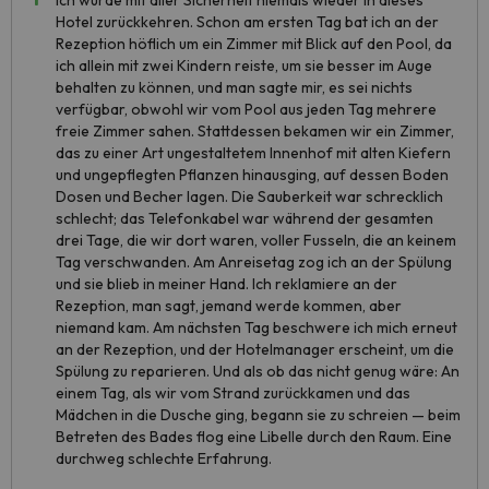
Ich würde mit aller Sicherheit niemals wieder in dieses
Hotel zurückkehren. Schon am ersten Tag bat ich an der
Rezeption höflich um ein Zimmer mit Blick auf den Pool, da
ich allein mit zwei Kindern reiste, um sie besser im Auge
behalten zu können, und man sagte mir, es sei nichts
verfügbar, obwohl wir vom Pool aus jeden Tag mehrere
freie Zimmer sahen. Stattdessen bekamen wir ein Zimmer,
das zu einer Art ungestaltetem Innenhof mit alten Kiefern
und ungepflegten Pflanzen hinausging, auf dessen Boden
Dosen und Becher lagen. Die Sauberkeit war schrecklich
schlecht; das Telefonkabel war während der gesamten
drei Tage, die wir dort waren, voller Fusseln, die an keinem
Tag verschwanden. Am Anreisetag zog ich an der Spülung
und sie blieb in meiner Hand. Ich reklamiere an der
Rezeption, man sagt, jemand werde kommen, aber
niemand kam. Am nächsten Tag beschwere ich mich erneut
an der Rezeption, und der Hotelmanager erscheint, um die
Spülung zu reparieren. Und als ob das nicht genug wäre: An
einem Tag, als wir vom Strand zurückkamen und das
Mädchen in die Dusche ging, begann sie zu schreien — beim
Betreten des Bades flog eine Libelle durch den Raum. Eine
durchweg schlechte Erfahrung.