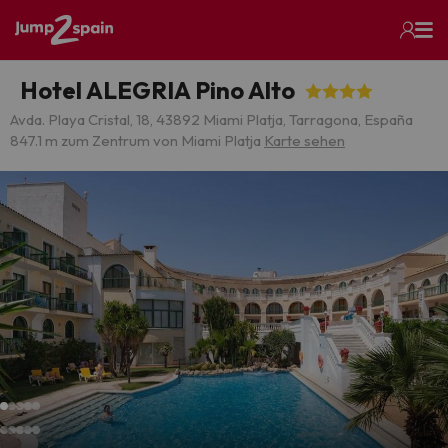
Hotel ALEGRIA Pino Alto
Avda. Playa Cristal, 18, 43892 Miami Platja, Tarragona, España
847.1 m zum Zentrum von Miami Platja
Karte sehen