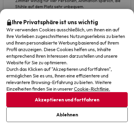
Zimmer winzig für vier Personen, Animation spärlich, die
Stühle auf dem Platz sehr unbequem.
Automatische Übersetzung
Ihre Privatsphäre ist uns wichtig
Original anzeigen
Wir verwenden Cookies ausschließlich, um Ihnen ein auf
Ihre Vorlieben zugeschnittenes Nutzungserlebnis zu bieten
und Ihnen personalisierte Werbung basierend auf Ihrem
Marta
Reiste als paar
7.7
Profil anzuzeigen. Diese Cookies helfen uns, Inhalte
Juli 2026
entsprechend Ihren Interessen darzustellen und unsere
Website für Sie zu optimieren.
Gut
Durch das Klicken auf "Akzeptieren und fortfahren",
ermöglichen Sie es uns, Ihnen eine effizientere und
Ruhige und angenehme Umgebung. In der Nähe des
relevantere Browsing-Erfahrung zu bieten. Weitere
Strandes.
Einzelheiten finden Sie in unserer
Cookie-Richtlinie.
Unbequeme Betten, wenige und nicht sehr gute
Akzeptieren und fortfahren
Hotelanimation (Aktivitäten), Mangel an Liegen und etwas
kleiner Pool. Dass im Hotel geraucht werden kann, war
störend, da oft nebenan geraucht wurde, während man
Ablehnen
auf der Liege entspannte, beim Essen war oder vom
Balkon aus den Rauch anderer Zimmer abbekam. Gute
Anlagen, aber nicht einem 4-Sterne-Hotel entsprechend,