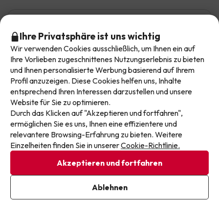
Aix3ta
Reiste als familie
6.4
Juli 2026
Ihre Privatsphäre ist uns wichtig
Lasst euch kein Angebot mehr entgehen!
Wir verwenden Cookies ausschließlich, um Ihnen ein auf
Durchschnittlich
Unsere Angebote ändern sich täglich. Hinterlasst
Ihre Vorlieben zugeschnittenes Nutzungserlebnis zu bieten
und Ihnen personalisierte Werbung basierend auf Ihrem
eure E-Mail-Adresse und erhaltet jede Woche eine
Das Paket war in Ordnung. Die Lage des Hotels ist
Profil anzuzeigen. Diese Cookies helfen uns, Inhalte
handverlesene Auswahl unserer neuesten
perfekt, direkt am Ende der Kabinenbahn von Canillo.
entsprechend Ihren Interessen darzustellen und unsere
Urlaubsdeals, damit ihr nie wieder einen Top-Preis
Das Zimmer, in dem wir waren, war groß. Das
Website für Sie zu optimieren.
Empfangspersonal war eine 10, aber das
verpasst.
Durch das Klicken auf "Akzeptieren und fortfahren",
Servicepersonal im Restaurant war ziemlich knapp und
wenig freundlich.
ermöglichen Sie es uns, Ihnen eine effizientere und
E-Mail-Adresse
relevantere Browsing-Erfahrung zu bieten. Weitere
Die Abendessen sind ziemlich schrecklich. Sehr wenig
Einzelheiten finden Sie in unserer
Cookie-Richtlinie.
Auswahl und von schlechter Qualität.
Akzeptieren und fortfahren
Automatische Übersetzung
Original anzeigen
Ich bin bereits angemeldet
Ablehnen
Indem Sie unseren Newsletter abonnieren, geben Sie Ihr
Einverständnis, Marketingmitteilungen von Jump2spain.com zu
erhalten.
Datenschutzbestimmungen
Mima
Reiste als familie