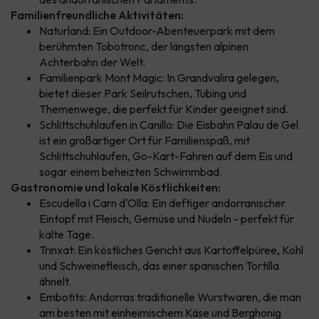
Familienfreundliche Aktivitäten:
Naturland: Ein Outdoor-Abenteuerpark mit dem
berühmten Tobotronc, der längsten alpinen
Achterbahn der Welt.
Familienpark Mont Magic: In Grandvalira gelegen,
bietet dieser Park Seilrutschen, Tubing und
Themenwege, die perfekt für Kinder geeignet sind.
Schlittschuhlaufen in Canillo: Die Eisbahn Palau de Gel
ist ein großartiger Ort für Familienspaß, mit
Schlittschuhlaufen, Go-Kart-Fahren auf dem Eis und
sogar einem beheizten Schwimmbad.
Gastronomie und lokale Köstlichkeiten:
Escudella i Carn d'Olla: Ein deftiger andorranischer
Eintopf mit Fleisch, Gemüse und Nudeln - perfekt für
kalte Tage.
Trinxat: Ein köstliches Gericht aus Kartoffelpüree, Kohl
und Schweinefleisch, das einer spanischen Tortilla
ähnelt.
Embotits: Andorras traditionelle Wurstwaren, die man
am besten mit einheimischem Käse und Berghonig