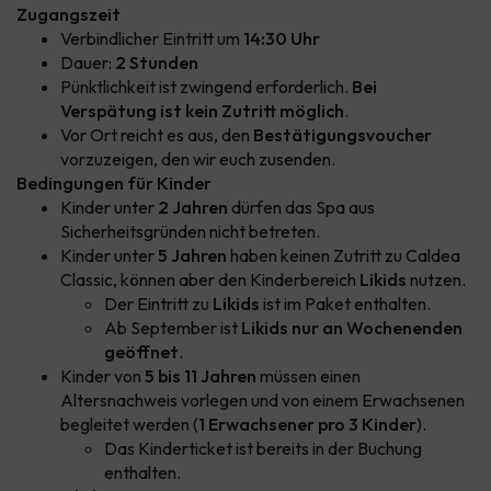
Zugangszeit
Verbindlicher Eintritt um
14:30 Uhr
Dauer:
2 Stunden
Pünktlichkeit ist zwingend erforderlich.
Bei
Verspätung ist kein Zutritt möglich
.
Vor Ort reicht es aus, den
Bestätigungsvoucher
vorzuzeigen, den wir euch zusenden.
Bedingungen für Kinder
Kinder unter
2 Jahren
dürfen das Spa aus
Sicherheitsgründen nicht betreten.
Kinder unter
5 Jahren
haben keinen Zutritt zu Caldea
Classic, können aber den Kinderbereich
Likids
nutzen.
Der Eintritt zu
Likids
ist im Paket enthalten.
Ab September ist
Likids nur an Wochenenden
geöffnet
.
Kinder von
5 bis 11 Jahren
müssen einen
Altersnachweis vorlegen und von einem Erwachsenen
begleitet werden (
1 Erwachsener pro 3 Kinder
).
Das Kinderticket ist bereits in der Buchung
enthalten.