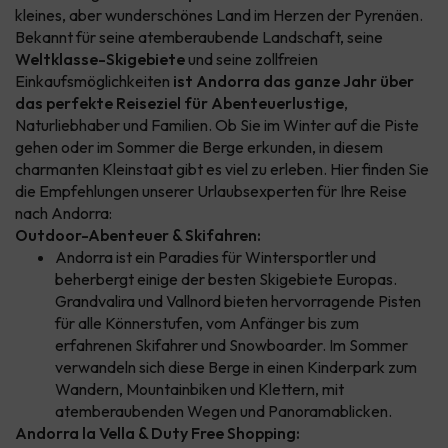
kleines, aber wunderschönes Land im Herzen der Pyrenäen.
Bekannt für seine atemberaubende Landschaft, seine
Weltklasse-Skigebiete
und seine zollfreien
Einkaufsmöglichkeiten
ist Andorra das ganze Jahr über
das perfekte Reiseziel für Abenteuerlustige
,
Naturliebhaber und Familien. Ob Sie im Winter auf die Piste
gehen oder im Sommer die Berge erkunden, in diesem
charmanten Kleinstaat gibt es viel zu erleben. Hier finden Sie
die Empfehlungen unserer Urlaubsexperten für Ihre Reise
nach Andorra:
Outdoor-Abenteuer & Skifahren:
Andorra ist ein Paradies für Wintersportler und
beherbergt einige der besten Skigebiete Europas.
Grandvalira und Vallnord bieten hervorragende Pisten
für alle Könnerstufen, vom Anfänger bis zum
erfahrenen Skifahrer und Snowboarder. Im Sommer
verwandeln sich diese Berge in einen Kinderpark zum
Wandern, Mountainbiken und Klettern, mit
atemberaubenden Wegen und Panoramablicken.
Andorra la Vella & Duty Free Shopping: