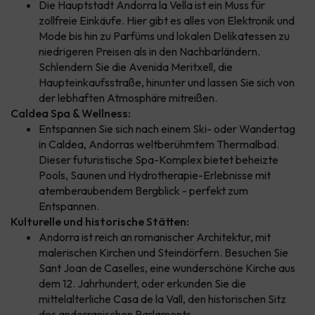
Die Hauptstadt Andorra la Vella ist ein Muss für
zollfreie Einkäufe. Hier gibt es alles von Elektronik und
Mode bis hin zu Parfüms und lokalen Delikatessen zu
niedrigeren Preisen als in den Nachbarländern.
Schlendern Sie die Avenida Meritxell, die
Haupteinkaufsstraße, hinunter und lassen Sie sich von
der lebhaften Atmosphäre mitreißen.
Caldea Spa & Wellness:
Entspannen Sie sich nach einem Ski- oder Wandertag
in Caldea, Andorras weltberühmtem Thermalbad.
Dieser futuristische Spa-Komplex bietet beheizte
Pools, Saunen und Hydrotherapie-Erlebnisse mit
atemberaubendem Bergblick - perfekt zum
Entspannen.
Kulturelle und historische Stätten:
Andorra ist reich an romanischer Architektur, mit
malerischen Kirchen und Steindörfern. Besuchen Sie
Sant Joan de Caselles, eine wunderschöne Kirche aus
dem 12. Jahrhundert, oder erkunden Sie die
mittelalterliche Casa de la Vall, den historischen Sitz
des andorranischen Parlaments.