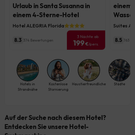
Urlaub in Santa Susanna in
einem 
einem 4-Sterne-Hotel
Wasser
Hotel ALEGRIA Florida
Suites Al
3 Nächte ab
8.3
8.5
374 Bewertungen
763 B
199
€
/pers.
Hotels in
Kostenlose
Haustierfreundliche
Städte
Strandnähe
Stornierung
Auf der Suche nach diesem Hotel?
Entdecken Sie
unsere Hotel-