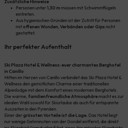
Zusätzliche Hinweise
Personen unter
1,30 m
müssen mit Schwimmflügeln
eintreten.
Aus hygienischen Gründen ist der Zutritt für Personen
mit
offenen Wunden, Verbänden oder Gips
nicht
gestattet.
Ihr perfekter Aufenthalt
Ski Plaza Hotel & Wellness: euer charmantes Berghotel
in Canillo
Mitten im Herzen von Canillo verbindet das Ski Plaza Hotel &
Wellness den gemütlichen Charme einer traditionellen
Alpenlodge mit dem Komfort eines modernen Berghotels.
Die warme,
familienfreundliche Atmosphäre
macht es zur
idealen Wahl sowohl für Skiurlaube als auch für entspannte
Auszeiten in den Pyrenäen.
Einer der
grössten Vorteile ist die Lage.
Das Hotel liegt
nur wenige Gehminuten von der Gondel entfernt, die direkt
ins Skigebiet Grandvalira führt, eines der grössten Skigebiete