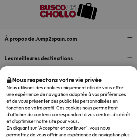
À propos de Jump2spain.com
Avis des clients
Les meilleures destinations
Notre équipe
Hôtels à Costa Brava
Top Formules de Voyage
Nous respectons votre vie privée
Notre groupe de voyage
Nous utilisons des cookies uniquement afin de vous offrir
Hôtels à Costa Dorada
Assistance pendant votre séjour
une expérience de navigation adaptée à vos préférences
Offres d'hôtels en demi-pension
Réservez votre offre avec Jump2spain.com
Hôtels en Catalogne
et de vous présenter des publicités personnalisées en
Offres d'hôtels balnéaires
fonction de votre profil. Ces cookies nous permettent
Hôtels en Andalousie
Comment réserver sur Jump2spain.com
d’afficher du contenu correspondant à vos centres d’intérêt
Offres d'hôtels sur les îles
et d’optimiser notre site pour vous.
Faqs
En cliquant sur "Accepter et continuer", vous nous
Nous acceptons
Offres d'hôtels pour les familles
permettez de vous offrir une expérience de navigation plus