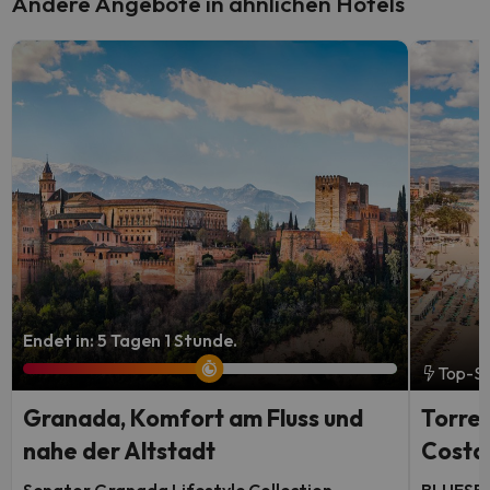
Andere Angebote in ähnlichen Hotels
Endet in: 5 Tagen 1 Stunde.
Top-S
Granada, Komfort am Fluss und
Torrem
nahe der Altstadt
Costa-