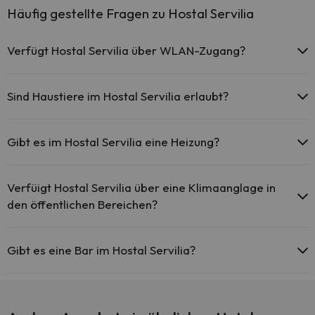
Häufig gestellte Fragen zu Hostal Servilia
Verfügt Hostal Servilia über WLAN-Zugang?
Das Hostal Servilia bietet kostenlosen WLAN-Zugang im
gesamten Hotel.
Sind Haustiere im Hostal Servilia erlaubt?
Hostal Servilia bietet kostenlosen WLAN-Zugang in den
öffentlichen Bereichen.
Haustiere sind im Hostal Servilia nicht erlaubt.
Hostal Servilia verfügt über WLAN-Zugang.
Gibt es im Hostal Servilia eine Heizung?
Ja, Hostal Servilia hat eine Heizung in den Gemeinschaftsräumen.
Verfüigt Hostal Servilia über eine Klimaanglage in
den öffentlichen Bereichen?
Ja, Hostal Servilia hat eine Klimaanlage in den
Gemeinschaftsräumen.
Gibt es eine Bar im Hostal Servilia?
Ja, Hostal Servilia hat eine Bar.