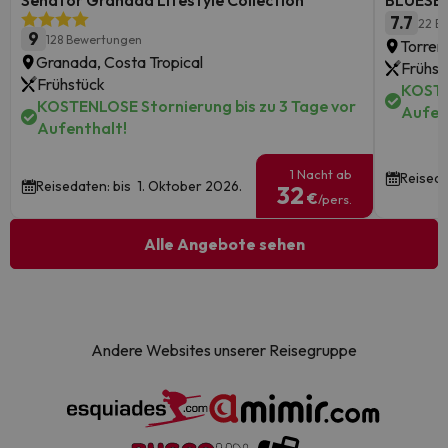
Senator Granada Lifestyle Collection
BLUESEA
7.7
22 B
9
128 Bewertungen
Torrem
Granada, Costa Tropical
Frühst
Frühstück
KOSTE
KOSTENLOSE Stornierung bis zu 3 Tage vor
Aufen
Aufenthalt!
1 Nacht ab
Reiseda
Reisedaten: bis 1. Oktober 2026.
32
€
/pers.
Alle Angebote sehen
Andere Websites unserer Reisegruppe