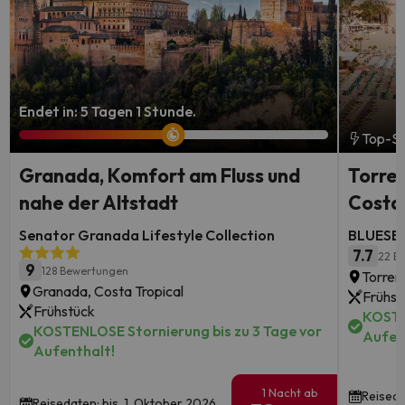
Endet in: 5 Tagen 1 Stunde.
Top-S
Granada, Komfort am Fluss und
Torrem
nahe der Altstadt
Costa-
Senator Granada Lifestyle Collection
BLUESEA
7.7
22 B
9
128 Bewertungen
Torrem
Granada, Costa Tropical
Frühst
Frühstück
KOSTE
KOSTENLOSE Stornierung bis zu 3 Tage vor
Aufen
Aufenthalt!
1 Nacht ab
Reiseda
Reisedaten: bis 1. Oktober 2026.