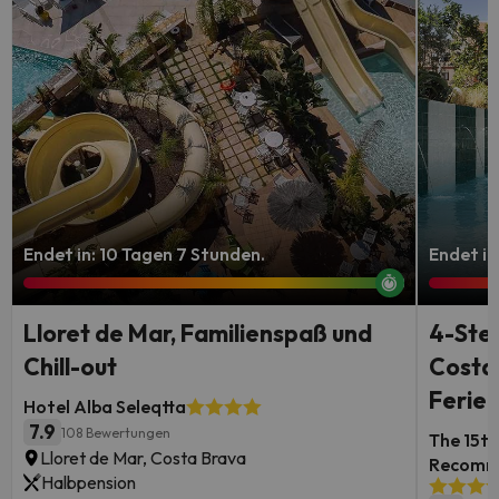
Endet in: 10 Tagen 7 Stunden.
Endet in
Lloret de Mar, Familienspaß und
4-Ste
Chill-out
Costa 
Ferie
Hotel Alba Seleqtta
7.9
108 Bewertungen
The 15th
Lloret de Mar, Costa Brava
Recomm
Halbpension