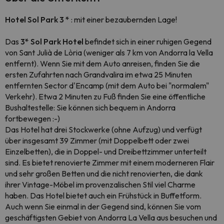
Hotel Sol Park 3 *
: mit einer bezaubernden Lage!
Das
3* Sol Park Hotel
befindet sich in einer ruhigen Gegend
von Sant Julià de Lòria (weniger als 7 km von Andorra la Vella
entfernt). Wenn Sie mit dem Auto anreisen, finden Sie die
ersten Zufahrten nach Grandvalira im etwa 25 Minuten
entfernten Sector d'Encamp (mit dem Auto bei "normalem"
Verkehr). Etwa 2 Minuten zu Fuß finden Sie eine öffentliche
Bushaltestelle: Sie können sich bequem in Andorra
fortbewegen :-)
Das Hotel hat drei Stockwerke (ohne Aufzug) und verfügt
über insgesamt 39 Zimmer (mit Doppelbett oder zwei
Einzelbetten), die in Doppel- und Dreibettzimmer unterteilt
sind. Es bietet renovierte Zimmer mit einem moderneren Flair
und sehr großen Betten und die nicht renovierten, die dank
ihrer Vintage-Möbel im provenzalischen Stil viel Charme
haben. Das Hotel bietet auch ein Frühstück in Buffetform.
Auch wenn Sie einmal in der Gegend sind, können Sie vom
geschäftigsten Gebiet von Andorra La Vella aus besuchen und