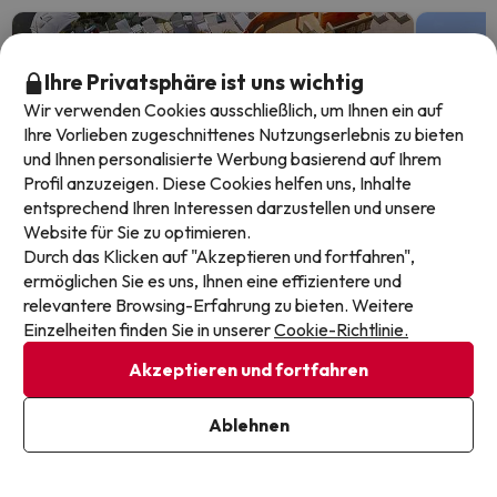
Ihre Privatsphäre ist uns wichtig
Wir verwenden Cookies ausschließlich, um Ihnen ein auf
Ihre Vorlieben zugeschnittenes Nutzungserlebnis zu bieten
und Ihnen personalisierte Werbung basierend auf Ihrem
Profil anzuzeigen. Diese Cookies helfen uns, Inhalte
entsprechend Ihren Interessen darzustellen und unsere
Website für Sie zu optimieren.
Durch das Klicken auf "Akzeptieren und fortfahren",
ermöglichen Sie es uns, Ihnen eine effizientere und
relevantere Browsing-Erfahrung zu bieten. Weitere
Endet in: 10 Tagen 7 Stunden.
Endet in
Einzelheiten finden Sie in unserer
Cookie-Richtlinie.
Akzeptieren und fortfahren
Lloret de Mar, Familienspaß und
4-Ste
Chill-out
Ablehnen
Costa 
Ferie
Hotel Alba Seleqtta
7.9
108 Bewertungen