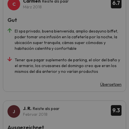
Carmen
Reiste als paar
6.7
März 2018
Gut
El spa privado, buena bienvenida, amplio desayuno biffet,
poder tomar una infusión en la cafetería por la noche, la
ubicación super tranquila, cámas super cómodas y
habitación calentita y confortable
Tener que pagar suplemento de parking, el olor del baño y
el armario, los cruasanes del domingo creo que eran los
mismos del día anterior y no varían productos
Übersetzen
J. R.
Reiste als paar
9.3
Februar 2018
Ausgezeichnet