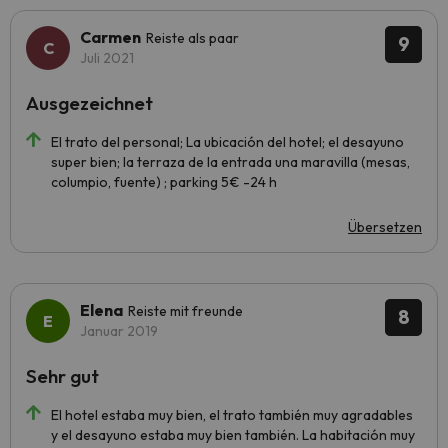
Carmen
Reiste als paar
9
Juli 2021
Ausgezeichnet
El trato del personal; La ubicación del hotel; el desayuno
super bien; la terraza de la entrada una maravilla (mesas,
columpio, fuente) ; parking 5€ -24 h
Übersetzen
Elena
Reiste mit freunde
8
Januar 2019
Sehr gut
El hotel estaba muy bien, el trato también muy agradables
y el desayuno estaba muy bien también. La habitación muy