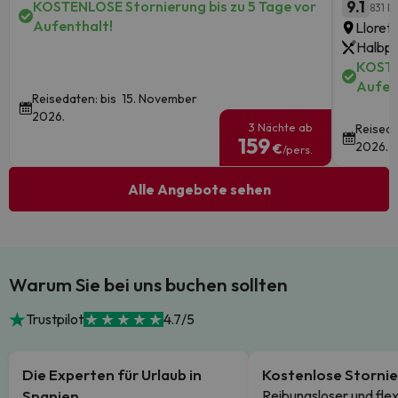
KOSTENLOSE Stornierung bis zu 5 Tage vor
9.1
831 B
Aufenthalt!
Lloret
Halbpe
KOSTE
Aufen
Reisedaten: bis 15. November
2026.
3 Nächte ab
Reiseda
159
2026.
€
/pers.
Alle Angebote sehen
Warum Sie bei uns buchen sollten
Trustpilot
4.7/5
Die Experten für Urlaub in
Kostenlose Storni
Spanien
Reibungsloser und flex