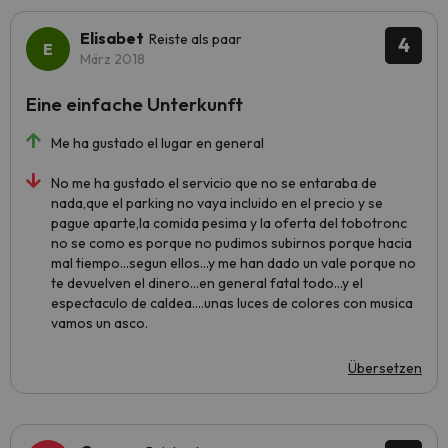
Elisabet
Reiste als paar
4
März 2018
Eine einfache Unterkunft
Me ha gustado el lugar en general
No me ha gustado el servicio que no se entaraba de
nada,que el parking no vaya incluido en el precio y se
pague aparte,la comida pesima y la oferta del tobotronc
no se como es porque no pudimos subirnos porque hacia
mal tiempo...segun ellos...y me han dado un vale porque no
te devuelven el dinero...en general fatal todo...y el
espectaculo de caldea....unas luces de colores con musica
vamos un asco.
Übersetzen