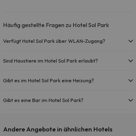
Häufig gestellte Fragen zu Hotel Sol Park
Verfügt Hotel Sol Park über WLAN-Zugang?
Das Hotel Sol Park bietet kostenlosen WLAN-Zugang im
gesamten Hotel.
Sind Haustiere im Hotel Sol Park erlaubt?
Hotel Sol Park bietet kostenlosen WLAN-Zugang in den
öffentlichen Bereichen.
Haustiere sind im Hotel Sol Park nicht erlaubt.
Hotel Sol Park verfügt über WLAN-Zugang.
Gibt es im Hotel Sol Park eine Heizung?
Ja, Hotel Sol Park hat eine Heizung in den Gemeinschaftsräumen.
Gibt es eine Bar im Hotel Sol Park?
Ja, Hotel Sol Park hat eine Bar.
Andere Angebote in ähnlichen Hotels