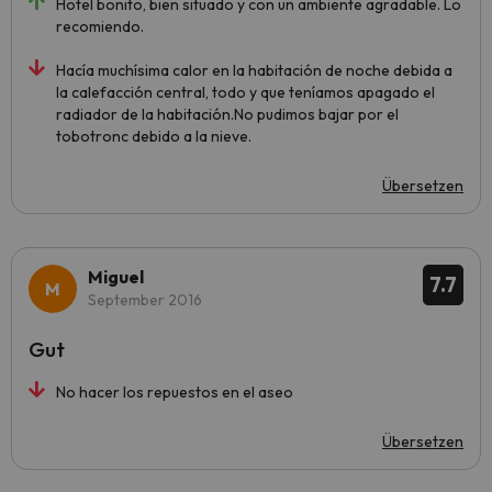
Hotel bonito, bien situado y con un ambiente agradable. Lo
recomiendo.
Hacía muchísima calor en la habitación de noche debida a
la calefacción central, todo y que teníamos apagado el
radiador de la habitación.No pudimos bajar por el
tobotronc debido a la nieve.
Übersetzen
Miguel
7.7
September 2016
Gut
No hacer los repuestos en el aseo
Übersetzen