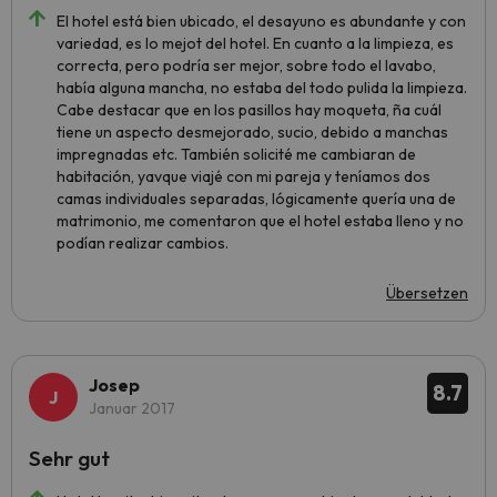
El hotel está bien ubicado, el desayuno es abundante y con
variedad, es lo mejot del hotel. En cuanto a la limpieza, es
correcta, pero podría ser mejor, sobre todo el lavabo,
había alguna mancha, no estaba del todo pulida la limpieza.
Cabe destacar que en los pasillos hay moqueta, ña cuál
tiene un aspecto desmejorado, sucio, debido a manchas
impregnadas etc. También solicité me cambiaran de
habitación, yavque viajé con mi pareja y teníamos dos
camas individuales separadas, lógicamente quería una de
matrimonio, me comentaron que el hotel estaba lleno y no
podían realizar cambios.
Übersetzen
Josep
8.7
Januar 2017
Sehr gut