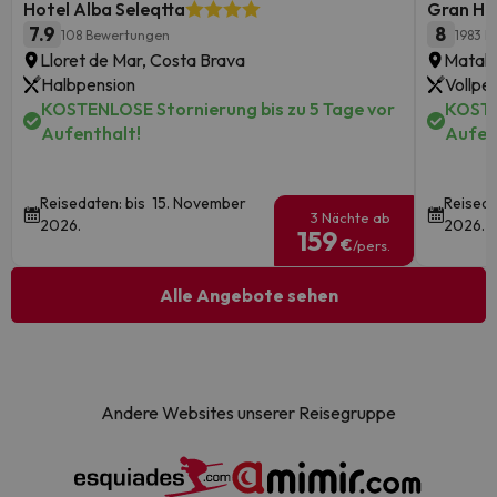
Hotel Alba Seleqtta
Gran Ho
7.9
8
108 Bewertungen
1983 
Lloret de Mar, Costa Brava
Matala
Halbpension
Vollpe
KOSTENLOSE Stornierung bis zu 5 Tage vor
KOSTE
Aufenthalt!
Aufen
Reisedaten: bis 15. November
Reiseda
3 Nächte ab
2026.
2026.
159
€
/pers.
Alle Angebote sehen
Andere Websites unserer Reisegruppe