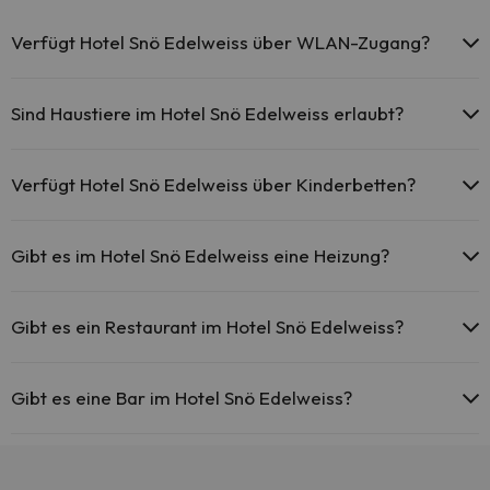
Verfügt Hotel Snö Edelweiss über WLAN-Zugang?
Das Hotel Snö Edelweiss bietet kostenlosen WLAN-Zugang
im gesamten Hotel.
Sind Haustiere im Hotel Snö Edelweiss erlaubt?
Hotel Snö Edelweiss bietet kostenlosen WLAN-Zugang in den
öffentlichen Bereichen.
Haustiere sind im Hotel Snö Edelweiss auf Anfrage und nach
Hotel Snö Edelweiss verfügt über WLAN-Zugang.
Bezahlung im Hotel erlaubt. Prüfen Sie die Bedingungen.
Verfügt Hotel Snö Edelweiss über Kinderbetten?
Hotel Snö Edelweiss stellt kostenlose Kinderbetten zur Verfügung
(bitte vor Reise anfragen).
Gibt es im Hotel Snö Edelweiss eine Heizung?
Ja, Hotel Snö Edelweiss hat eine Heizung in den
Gemeinschaftsräumen.
Gibt es ein Restaurant im Hotel Snö Edelweiss?
Ja, Hotel Snö Edelweiss hat ein Restaurant.
Gibt es eine Bar im Hotel Snö Edelweiss?
Ja, Hotel Snö Edelweiss hat eine Bar.