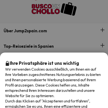
Über Jump2spain.com
Bewertungen
Top-Reiseziele in Spanien
Unser Team
Angebote in Lloret de Mar
Top Deals
Ihre Privatsphäre ist uns wichtig
Unsere Reisegruppe
Angebote in Málaga
Wir verwenden Cookies ausschließlich, um Ihnen ein auf
Support im Urlaub
All-Inclusive-Hotels
Ihre Vorlieben zugeschnittenes Nutzungserlebnis zu bieten
Buchen Sie Ihr Schnäppchen bei Jump2spain.com
Angebote in Andalusien
und Ihnen personalisierte Werbung basierend auf Ihrem
Inselhotels in Spanien
Profil anzuzeigen. Diese Cookies helfen uns, Inhalte
Angebote auf den Kanaren
Wie man auf Jump2spain.com bucht
entsprechend Ihren Interessen darzustellen und unsere
Hotels mit Wasserpark in Spanien
Website für Sie zu optimieren.
Faqs
Durch das Klicken auf "Akzeptieren und fortfahren",
Wir akzeptieren
Hotelangebote mit Familienrabatten
ermöglichen Sie es uns, Ihnen eine effizientere und