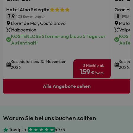
Hotel Alba Seleqtta
Gran Ho
7.9
8
108 Bewertungen
1983 
Lloret de Mar, Costa Brava
Matala
Halbpension
Vollpe
KOSTENLOSE Stornierung bis zu 5 Tage vor
KOSTE
Aufenthalt!
Aufen
Reisedaten: bis 15. November
Reiseda
3 Nächte ab
2026.
2026.
159
€
/pers.
Alle Angebote sehen
Warum Sie bei uns buchen sollten
Trustpilot
4.7/5