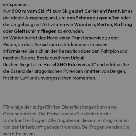
entspannen.
Nur
600 m vom Skilift
zum
Skigebiet Cerler
entfernt
, ist es
der ideale Ausgangspunkt, um
den Schnee zu genießen
oder
die Umgebung mit Aktivitäten wie
Wandern
,
Reiten
,
Rafting
oder
Gleitschirmfliegen
zu erkunden.
Im Winter bietet das Hotel einen Transferservice zu den
Pisten, so dass Sie sich um nichts kümmern müssen.
Informieren Sie sich an der Rezeption über den Fahrplan und
machen Sie das Beste aus Ihrem Urlaub!
Buchen Sie jetzt im
Hotel SNÖ Edelweiss 3*
und erleben Sie
die Essenz der aragonischen Pyrenäen inmitten von Bergen,
frischer Luft und unvergesslichen Momenten.
Für einige der aufgeführten Dienstleistungen kann eine
Gebühr anfallen. Die Preise können Sie direkt bei der
Unterkunft erfragen. Alle Angaben in diesem Eintrag können
von der Unterkunft geändert werden. Bei Fragen wenden Sie
sich bitte an uns.