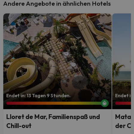
Andere Angebote in ähnlichen Hotels
Endet in: 13 Tagen 9 Stunden.
Endet in
Lloret de Mar, Familienspaß und
Matal
Chill-out
der Co