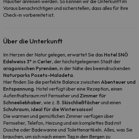
Haustier anreisen werden. So können wir die Unterkunft im
Voraus benachrichtigen und sicherstellen, dass alles für Ihre
Check-in vorbereitet ist.
Über die Unterkunft
Im Herzen der Natur gelegen, erwartet Sie das
Hotel SNÖ
Edelweiss 3*
in
Cerler
, der höchstgelegenen Stadt der
aragonischen Pyrenäen
, in der Nähe des beeindruckenden
Naturparks Posets-Maladeta
.
Hier finden Sie die perfekte Balance zwischen
Abenteuer und
Entspannung
. Hotel verfügt über eine Rezeption, einen
Aufenthaltsraum mit Fernseher und
Zimmer für
Schneeliebhaber
, wie z. B.
Skischließfächer
und einen
Schuhraum
,
ideal für die Wintersaison!
Die warmen und gemütlichen Zimmer verfügen über
Fernseher, Telefon, Heizung und ein komplettes Bad mit
Dusche oder Badewanne und Toilettenartikeln. Alles, was Sie
brauchen, um sich nach einem Tag in den Bergen zu