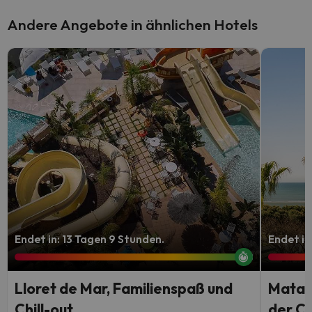
Andere Angebote in ähnlichen Hotels
Endet in: 13 Tagen 9 Stunden.
Endet in
Lloret de Mar, Familienspaß und
Matal
Chill-out
der Co