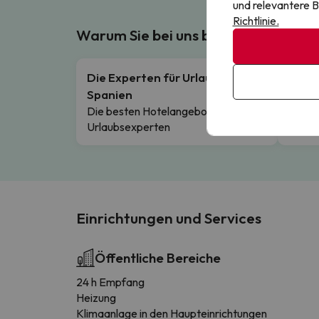
und relevantere B
Richtlinie.
Warum Sie bei uns buchen sollten
Die Experten für Urlaub in
Koste
Spanien
Reibun
Zahlu
Die besten Hotelangebote unserer
Urlaubsexperten
Einrichtungen und Services
Öffentliche Bereiche
24 h Empfang
Heizung
Klimaanlage in den Haupteinrichtungen