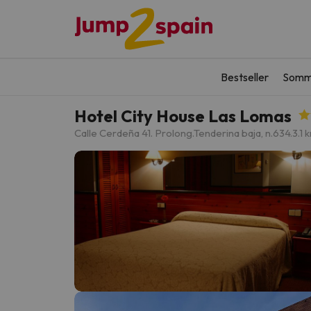
Bestseller
Somm
Hotel City House Las Lomas
Calle Cerdeña 41. Prolong.Tenderina baja, n.634.
3.1