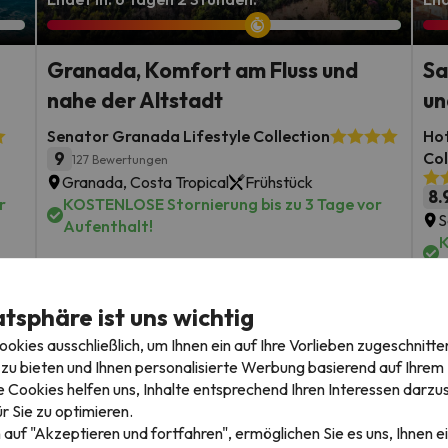
Granada, Komfort am Fluss und
Sa
nahe der Altstadt
un
Senator Granada Lifestyle Collection
Hot
9
Col
127 Bewertungen
Granada, Costa Tropical
Frühstück
8.
r
KOSTENLOSE Stornierung bis zu 3 Tage vor
S
Aufenthalt!
K
A
Reisedaten: bis 1. Oktober 2026.
atsphäre ist uns wichtig
 ab
1 Nacht ab
R
32
€
rs.
/pers.
kies ausschließlich, um Ihnen ein auf Ihre Vorlieben zugeschnitte
zu bieten und Ihnen personalisierte Werbung basierend auf Ihrem P
Alle Angebote sehen
 Cookies helfen uns, Inhalte entsprechend Ihren Interessen darzus
r Sie zu optimieren.
 auf "Akzeptieren und fortfahren", ermöglichen Sie es uns, Ihnen ei