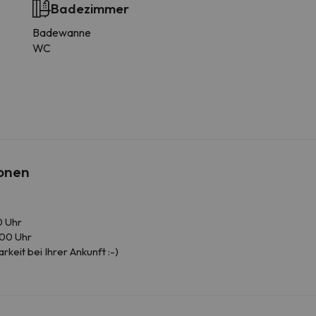
Badezimmer
Badewanne
WC
ionen
0 Uhr
.00 Uhr
keit bei Ihrer Ankunft :-)