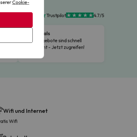
nserer
Cookie-
Trustpilot
4.7/5
Flash Deals
t
Diese Angebote sind schnell
ng
ausgebucht - Jetzt zugreifen!
Wifi und Internet
atis Wifi