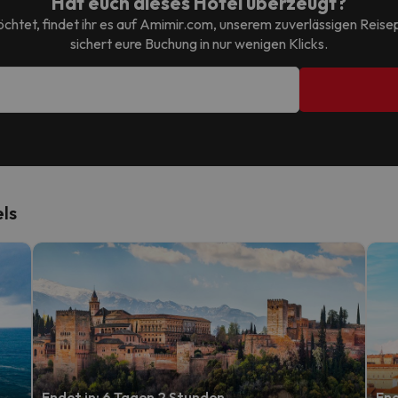
Hat euch dieses Hotel überzeugt?
chtet, findet ihr es auf Amimir.com, unserem zuverlässigen Reis
sichert eure Buchung in nur wenigen Klicks.
ls
Endet in: 6 Tagen 2 Stunden.
End