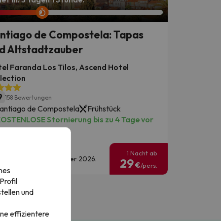
ntiago de Compostela: Tapas
d Altstadtzauber
el Faranda Los Tilos, Ascend Hotel
lection
9
158 Bewertungen
antiago de Compostela
Frühstück
OSTENLOSE Stornierung bis zu 4 Tage vor
ufenthalt!
1 Nacht ab
eisedaten: bis 1. Oktober 2026.
29
€
/pers.
nes
rofil
tellen und
ne effizientere