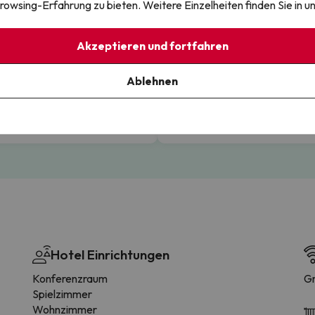
rowsing-Erfahrung zu bieten. Weitere Einzelheiten finden Sie in u
Akzeptieren und fortfahren
nlose Stornierung
Mit Vertrauen buchen
Ablehnen
gsloser und flexibler
Sicher und einfach buchen - Mi
ngsvorgang
sofortiger Buchungsbestätigu
Hotel Einrichtungen
Konferenzraum
Gr
Spielzimmer
Wohnzimmer