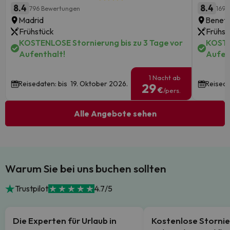
8.4
8.4
796 Bewertungen
1692
Madrid
Benetú
Frühstück
Frühst
KOSTENLOSE Stornierung bis zu 3 Tage vor
KOSTE
Aufenthalt!
Aufen
1 Nacht ab
Reisedaten: bis 19. Oktober 2026.
Reiseda
29
€
/pers.
Alle Angebote sehen
Warum Sie bei uns buchen sollten
Trustpilot
4.7/5
Die Experten für Urlaub in
Kostenlose Storni