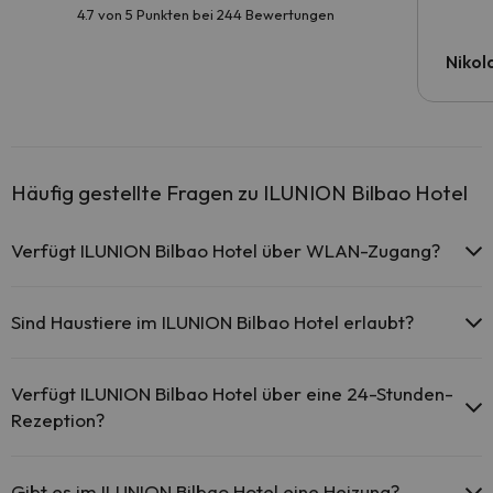
4.7 von 5 Punkten bei 244 Bewertungen
Nikola
Häufig gestellte Fragen zu ILUNION Bilbao Hotel
Verfügt ILUNION Bilbao Hotel über WLAN-Zugang?
Das ILUNION Bilbao Hotel bietet kostenlosen WLAN-Zugang
im gesamten Hotel.
Sind Haustiere im ILUNION Bilbao Hotel erlaubt?
ILUNION Bilbao Hotel bietet kostenlosen WLAN-Zugang in
den öffentlichen Bereichen.
Haustiere sind im ILUNION Bilbao Hotel auf Anfrage und nach
ILUNION Bilbao Hotel verfügt über WLAN-Zugang.
Bezahlung im Hotel erlaubt. Prüfen Sie die Bedingungen.
Verfügt ILUNION Bilbao Hotel über eine 24-Stunden-
Rezeption?
Ja, ILUNION Bilbao Hotel hat eine 24-Stunden-Rezeption.
Gibt es im ILUNION Bilbao Hotel eine Heizung?