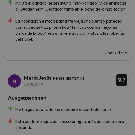
Incluía el parking, el desayuno (muy variado) y las entradas
al Guggenheim. Destacar también el baño de la habitación.
La habitación estaba bastante vieja (moqueta y paredes
con suciedad). La prometida "terraza con las mejores
vistas de Bilbao" era una ventana con vistas a las tuberías
del hotel.
Übersetzen
Maria Jesús
Reiste als familie
9.7
April 2014
Ausgezeichnet
Me ha gustado todo, he quedado encantada con él
Esta bastante lejos del casco antiguo, más de media hora
andando