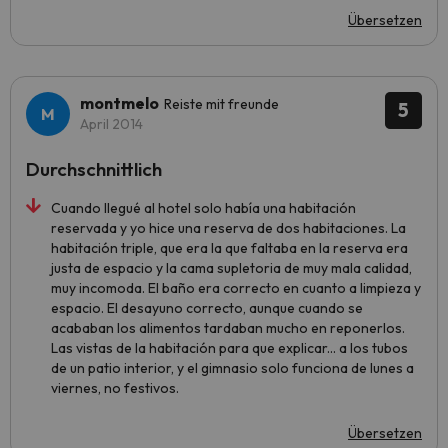
Übersetzen
montmelo
Reiste mit freunde
5
April 2014
Durchschnittlich
Cuando llegué al hotel solo había una habitación
reservada y yo hice una reserva de dos habitaciones. La
habitación triple, que era la que faltaba en la reserva era
justa de espacio y la cama supletoria de muy mala calidad,
muy incomoda. El baño era correcto en cuanto a limpieza y
espacio. El desayuno correcto, aunque cuando se
acababan los alimentos tardaban mucho en reponerlos.
Las vistas de la habitación para que explicar... a los tubos
de un patio interior, y el gimnasio solo funciona de lunes a
viernes, no festivos.
Übersetzen