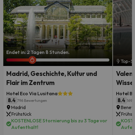
Endet in: 2 Tagen 8 Stunden.
Top-S
Madrid, Geschichte, Kultur und
Valenc
Flair im Zentrum
Wisse
Hotel Eco Via Lusitana
Hotel B
8.4
8.4
796 Bewertungen
1692
Madrid
Benetú
Frühstück
Frühst
KOSTENLOSE Stornierung bis zu 3 Tage vor
KOSTE
Aufenthalt!
Aufen