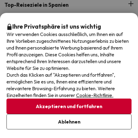
Bewertungen
Top-Reiseziele in Spanien
Unser Team
Angebote in Lloret de Mar
Top Deals
Ihre Privatsphäre ist uns wichtig
Unsere Reisegruppe
Angebote in Málaga
Wir verwenden Cookies ausschließlich, um Ihnen ein auf
Support im Urlaub
All-Inclusive-Hotels
Ihre Vorlieben zugeschnittenes Nutzungserlebnis zu bieten
Buchen Sie Ihr Schnäppchen bei Jump2spain.com
Angebote in Andalusien
und Ihnen personalisierte Werbung basierend auf Ihrem
Inselhotels in Spanien
Profil anzuzeigen. Diese Cookies helfen uns, Inhalte
Angebote auf den Kanaren
Wie man auf Jump2spain.com bucht
entsprechend Ihren Interessen darzustellen und unsere
Hotels mit Wasserpark in Spanien
Website für Sie zu optimieren.
Faqs
Durch das Klicken auf "Akzeptieren und fortfahren",
Wir akzeptieren
Hotelangebote mit Familienrabatten
ermöglichen Sie es uns, Ihnen eine effizientere und
Kontakt
relevantere Browsing-Erfahrung zu bieten. Weitere
Einzelheiten finden Sie in unserer
Cookie-Richtlinie.
Impressum und AGB's
Akzeptieren und fortfahren
Datenschutz
Cookie-Richtlinie
Ablehnen
Exqui S.L.U. Copyright © Jump2spain.com 2026