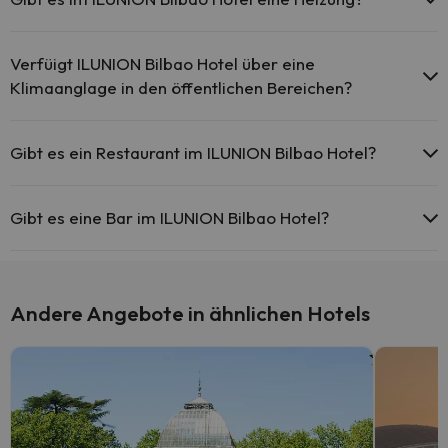
Ja, ILUNION Bilbao Hotel hat eine Heizung in den
Gemeinschaftsräumen.
Verfüigt ILUNION Bilbao Hotel über eine
Klimaanglage in den öffentlichen Bereichen?
Ja, ILUNION Bilbao Hotel hat eine Klimaanlage in den
Gemeinschaftsräumen.
Gibt es ein Restaurant im ILUNION Bilbao Hotel?
Ja, ILUNION Bilbao Hotel hat ein Restaurant.
Gibt es eine Bar im ILUNION Bilbao Hotel?
Ja, ILUNION Bilbao Hotel hat eine Bar.
Andere Angebote in ähnlichen Hotels