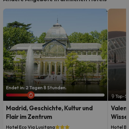
Endet in: 2 Tagen 8 Stunden.
Top-S
Madrid, Geschichte, Kultur und
Valenc
Flair im Zentrum
Wisse
Hotel Eco Via Lusitana
Hotel B