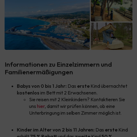
Informationen zu Einzelzimmern und
Familienermäßigungen
Babys von 0 bis 1 Jahr:
Das
erste
Kind übernachtet
kostenlos
im Bett mit 2 Erwachsenen.
Sie reisen mit 2 Kleinkindern? Kontaktieren Sie
uns
hier
, damit wir prüfen können, ob eine
Unterbringung im selben Zimmer möglich ist.
Kinder im Alter von 2 bis 11 Jahren:
Das
erste
Kind
erhält
75 % Rabatt
und das
zweite
Kind
50 %
.