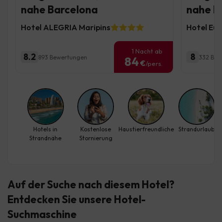
nahe Barcelona
nahe B
Hotel ALEGRIA Maripins
Hotel Eur
1 Nacht ab
8.2
8
893 Bewertungen
332 Bew
84
€
/pers.
Hotels in
Kostenlose
Haustierfreundliche
Strandurlaub
Strandnähe
Stornierung
Auf der Suche nach diesem Hotel?
Entdecken Sie
unsere Hotel-
Suchmaschine