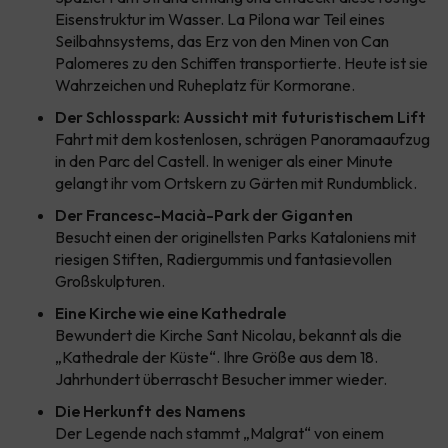
Eisenstruktur im Wasser. La Pilona war Teil eines
Seilbahnsystems, das Erz von den Minen von Can
Palomeres zu den Schiffen transportierte. Heute ist sie
Wahrzeichen und Ruheplatz für Kormorane.
Der Schlosspark: Aussicht mit futuristischem Lift
Fahrt mit dem kostenlosen, schrägen Panoramaaufzug
in den Parc del Castell. In weniger als einer Minute
gelangt ihr vom Ortskern zu Gärten mit Rundumblick.
Der Francesc-Macià-Park der Giganten
Besucht einen der originellsten Parks Kataloniens mit
riesigen Stiften, Radiergummis und fantasievollen
Großskulpturen.
Eine Kirche wie eine Kathedrale
Bewundert die Kirche Sant Nicolau, bekannt als die
„Kathedrale der Küste“. Ihre Größe aus dem 18.
Jahrhundert überrascht Besucher immer wieder.
Die Herkunft des Namens
Der Legende nach stammt „Malgrat“ von einem