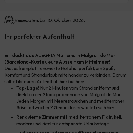
Reisedaten: bis 10. Oktober 2026.
Ihr perfekter Aufenthalt
Entdeckt das ALEGRIA Maripins in Malgrat de Mar
(Barcelona-Küste), eure Auszeit am Mittelmeer!
Dieses komplett renovierte Hotel ist perfekt, um Spaß,
Komfort und Strandurlaub miteinander zu verbinden. Darum
solltet ihr euren Aufenthalt hier buchen:
Top-Lage!
Nur 2 Minuten vom Strand entfernt und
direkt an der Strandpromenade von Malgrat de Mar.
Jeden Morgen mit Meeresrauschen und mediterraner
Brise aufwachen? Genau das erwartet euch hier.
Renovierte Zimmer mit mediterranem Flair
, hell,
modern und ideal für entspannte Urlaubstage.