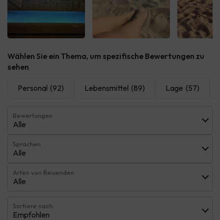
Alle sehen
Alle sehen
Alle 
Wählen Sie ein Thema, um spezifische Bewertungen zu
sehen
Personal
(92)
Lebensmittel
(89)
Lage
(57)
Bewertungen
Alle
Sprachen
Alle
Arten von Reisenden
Alle
Sortiere nach:
Empfohlen