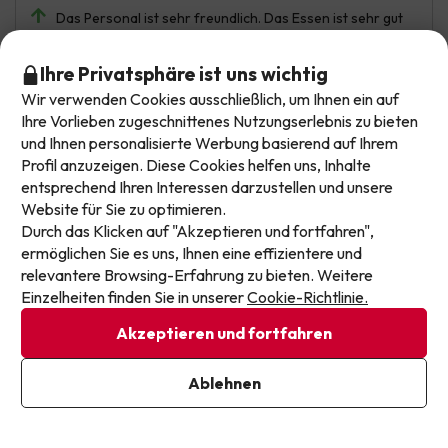
Das Personal ist sehr freundlich. Das Essen ist sehr gut
und die Sauberkeit ist perfekt. Es ist ein ruhiges Hotel. Es
gibt immer Liegen verfügbar und ich empfehle es zu
Ihre Privatsphäre ist uns wichtig
100%.
Lasst euch kein Angebot mehr entgehen!
Wir verwenden Cookies ausschließlich, um Ihnen ein auf
Automatische Übersetzung
Unsere Angebote ändern sich täglich. Hinterlasst
Ihre Vorlieben zugeschnittenes Nutzungserlebnis zu bieten
Original anzeigen
und Ihnen personalisierte Werbung basierend auf Ihrem
eure E-Mail-Adresse und erhaltet jede Woche eine
Profil anzuzeigen. Diese Cookies helfen uns, Inhalte
handverlesene Auswahl unserer neuesten
entsprechend Ihren Interessen darzustellen und unsere
Urlaubsdeals, damit ihr nie wieder einen Top-Preis
Website für Sie zu optimieren.
Manuel Angel
Reiste allein
9.7
verpasst.
Durch das Klicken auf "Akzeptieren und fortfahren",
Juli 2026
ermöglichen Sie es uns, Ihnen eine effizientere und
E-Mail-Adresse
Ausgezeichnet
relevantere Browsing-Erfahrung zu bieten. Weitere
Einzelheiten finden Sie in unserer
Cookie-Richtlinie.
Strand sehr nahe und zahlreiche Transportmöglichkeiten
Akzeptieren und fortfahren
in der Umgebung
Ich bin bereits angemeldet
Automatische Übersetzung
Ablehnen
Indem Sie unseren Newsletter abonnieren, geben Sie Ihr
Original anzeigen
Einverständnis, Marketingmitteilungen von Jump2spain.com zu
erhalten.
Datenschutzbestimmungen