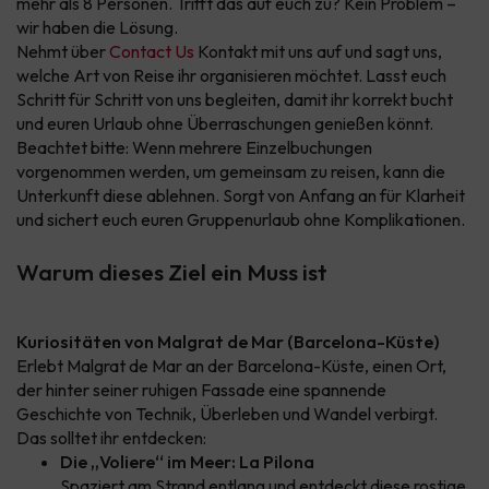
mehr als 8 Personen. Trifft das auf euch zu? Kein Problem –
wir haben die Lösung.
Nehmt über
Contact Us
Kontakt mit uns auf und sagt uns,
welche Art von Reise ihr organisieren möchtet. Lasst euch
Schritt für Schritt von uns begleiten, damit ihr korrekt bucht
und euren Urlaub ohne Überraschungen genießen könnt.
Beachtet bitte: Wenn mehrere Einzelbuchungen
vorgenommen werden, um gemeinsam zu reisen, kann die
Unterkunft diese ablehnen. Sorgt von Anfang an für Klarheit
und sichert euch euren Gruppenurlaub ohne Komplikationen.
Warum dieses Ziel ein Muss ist
Kuriositäten von Malgrat de Mar (Barcelona-Küste)
Erlebt Malgrat de Mar an der Barcelona-Küste, einen Ort,
der hinter seiner ruhigen Fassade eine spannende
Geschichte von Technik, Überleben und Wandel verbirgt.
Das solltet ihr entdecken:
Die „Voliere“ im Meer: La Pilona
Spaziert am Strand entlang und entdeckt diese rostige