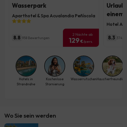
Wasserpark
Urlaub 
einem 
Aparthotel & Spa Acualandia Peñíscola
Hotel AL
2 Nächte ab
8.8
8.3
958 Bewertungen
374 B
129
€
/pers.
Hotels in
Kostenlose
Wasserrutschen
Haustierfreundlich
Strandnähe
Stornierung
Wo Sie sein werden