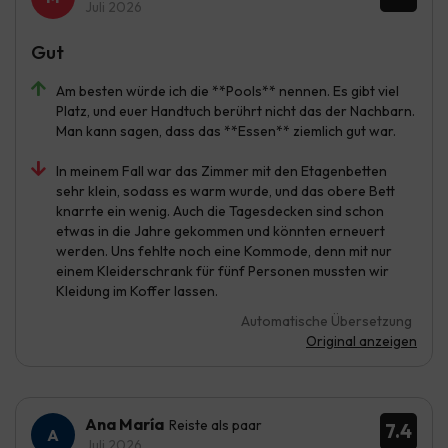
Juli 2026
Gut
Am besten würde ich die **Pools** nennen. Es gibt viel
Platz, und euer Handtuch berührt nicht das der Nachbarn.
Man kann sagen, dass das **Essen** ziemlich gut war.
In meinem Fall war das Zimmer mit den Etagenbetten
sehr klein, sodass es warm wurde, und das obere Bett
knarrte ein wenig. Auch die Tagesdecken sind schon
etwas in die Jahre gekommen und könnten erneuert
werden. Uns fehlte noch eine Kommode, denn mit nur
einem Kleiderschrank für fünf Personen mussten wir
Kleidung im Koffer lassen.
Automatische Übersetzung
Original anzeigen
Ana María
Reiste als paar
7.4
Juli 2026