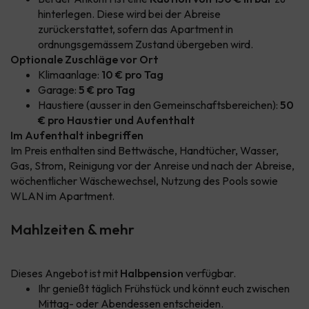
hinterlegen. Diese wird bei der Abreise
zurückerstattet, sofern das Apartment in
ordnungsgemässem Zustand übergeben wird.
Optionale Zuschläge vor Ort
Klimaanlage:
10 € pro Tag
Garage:
5 € pro Tag
Haustiere (ausser in den Gemeinschaftsbereichen):
50
€ pro Haustier und Aufenthalt
Im Aufenthalt inbegriffen
Im Preis enthalten sind Bettwäsche, Handtücher, Wasser,
Gas, Strom, Reinigung vor der Anreise und nach der Abreise,
wöchentlicher Wäschewechsel, Nutzung des Pools sowie
WLAN im Apartment.
Mahlzeiten & mehr
Dieses Angebot ist mit
Halbpension
verfügbar.
Ihr genießt täglich Frühstück und könnt euch zwischen
Mittag- oder Abendessen entscheiden.