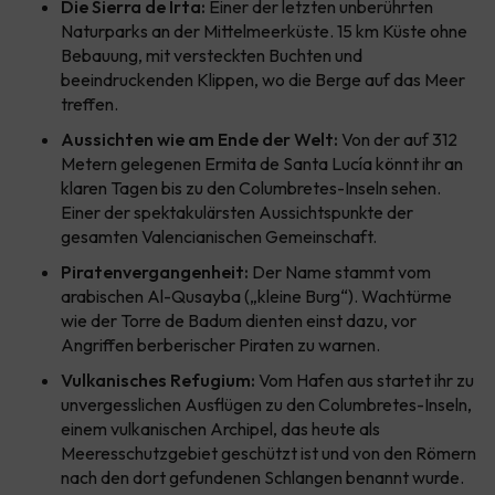
Die Sierra de Irta:
Einer der letzten unberührten
Naturparks an der Mittelmeerküste. 15 km Küste ohne
Bebauung, mit versteckten Buchten und
beeindruckenden Klippen, wo die Berge auf das Meer
treffen.
Aussichten wie am Ende der Welt:
Von der auf 312
Metern gelegenen Ermita de Santa Lucía könnt ihr an
klaren Tagen bis zu den Columbretes-Inseln sehen.
Einer der spektakulärsten Aussichtspunkte der
gesamten Valencianischen Gemeinschaft.
Piratenvergangenheit:
Der Name stammt vom
arabischen Al-Qusayba („kleine Burg“). Wachtürme
wie der Torre de Badum dienten einst dazu, vor
Angriffen berberischer Piraten zu warnen.
Vulkanisches Refugium:
Vom Hafen aus startet ihr zu
unvergesslichen Ausflügen zu den Columbretes-Inseln,
einem vulkanischen Archipel, das heute als
Meeresschutzgebiet geschützt ist und von den Römern
nach den dort gefundenen Schlangen benannt wurde.