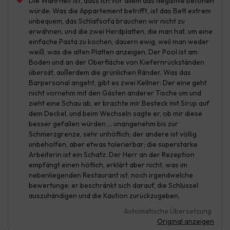
Die Wahrheit ist, dass ich vor allem das Negative betonen
würde: Was die Appartement betrifft, ist das Bett extrem
unbequem, das Schlafsofa brauchen wir nicht zu
erwähnen, und die zwei Herdplatten, die man hat, um eine
einfache Pasta zu kochen, dauern ewig, weil man weder
weiß, was die alten Platten anzeigen. Der Pool ist am
Boden und an der Oberfläche von Kiefernrückständen
übersät, außerdem die grünlichen Ränder. Was das
Barpersonal angeht, gibt es zwei Kellner: Der eine geht
nicht vornehm mit den Gästen anderer Tische um und
zieht eine Schau ab, er brachte mir Besteck mit Sirup auf
dem Deckel, und beim Wechseln sagte er, ob mir diese
besser gefallen würden … unangenehm bis zur
Schmerzgrenze, sehr unhöflich; der andere ist völlig
unbeholfen, aber etwas tolerierbar; die superstarke
Arbeiterin ist ein Schatz. Der Herr an der Rezeption
empfängt einen höflich, erklärt aber nicht, was im
nebenliegenden Restaurant ist, noch irgendwelche
bewertunge; er beschränkt sich darauf, die Schlüssel
auszuhändigen und die Kaution zurückzugeben.
Automatische Übersetzung
Original anzeigen