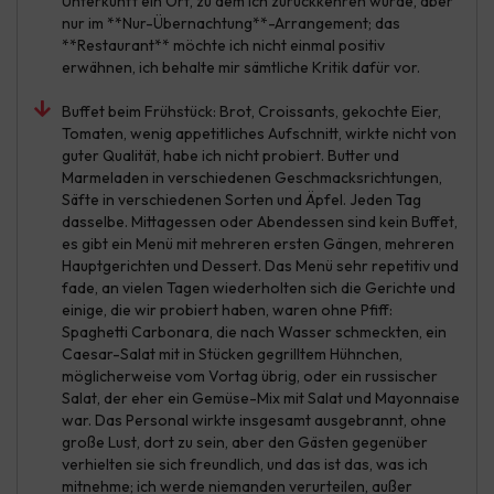
Unterkunft ein Ort, zu dem ich zurückkehren würde, aber
nur im **Nur-Übernachtung**-Arrangement; das
**Restaurant** möchte ich nicht einmal positiv
erwähnen, ich behalte mir sämtliche Kritik dafür vor.
Buffet beim Frühstück: Brot, Croissants, gekochte Eier,
Tomaten, wenig appetitliches Aufschnitt, wirkte nicht von
guter Qualität, habe ich nicht probiert. Butter und
Marmeladen in verschiedenen Geschmacksrichtungen,
Säfte in verschiedenen Sorten und Äpfel. Jeden Tag
dasselbe. Mittagessen oder Abendessen sind kein Buffet,
es gibt ein Menü mit mehreren ersten Gängen, mehreren
Hauptgerichten und Dessert. Das Menü sehr repetitiv und
fade, an vielen Tagen wiederholten sich die Gerichte und
einige, die wir probiert haben, waren ohne Pfiff:
Spaghetti Carbonara, die nach Wasser schmeckten, ein
Caesar-Salat mit in Stücken gegrilltem Hühnchen,
möglicherweise vom Vortag übrig, oder ein russischer
Salat, der eher ein Gemüse-Mix mit Salat und Mayonnaise
war. Das Personal wirkte insgesamt ausgebrannt, ohne
große Lust, dort zu sein, aber den Gästen gegenüber
verhielten sie sich freundlich, und das ist das, was ich
mitnehme; ich werde niemanden verurteilen, außer