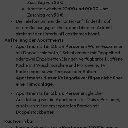
Zuschlag von
25 €
.
Anreise zwischen
22:00 und 00:00 Uhr
:
Zuschlag von
50 €
.
Die Telefonnummer der Unterkunft findet ihr auf
eurem Buchungsgutschein, damit ihr eure Ankunft
direkt mit der Unterkunft abstimmen könnt.
Aufteilung der Apartments
Apartments für 2 bis 4 Personen:
Wohn-Esszimmer
mit Doppelschlafsofa, 1 Schlafzimmer mit Doppelbett
oder zwei Einzelbetten (je nach Verfügbarkeit), offene
Küche mit Waschmaschine und Mikrowelle, TV,
Badezimmer sowie Terrasse oder Balkon.
Apartments dieser Kategorie verfügen nicht über
eine Klimaanlage.
Apartments für 2 bis 6 Personen:
gleiche
Ausstattung wie die Apartments für 2 bis 4 Personen,
zusätzlich mit einem separaten Bereich mit
Doppelstockbetten.
Kaution in bar
Bei der Ankunft ist eine
Kaution von 150 € in bar
zu