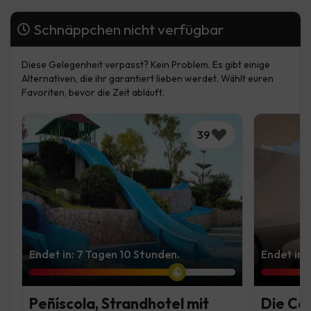
Schnäppchen nicht verfügbar
Diese Gelegenheit verpasst? Kein Problem. Es gibt einige
Alternativen, die ihr garantiert lieben werdet. Wählt euren
Favoriten, bevor die Zeit abläuft.
39
Endet in: 7 Tagen 10 Stunden.
Endet in:
Peñíscola, Strandhotel mit
Die Co