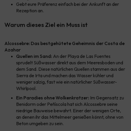
Gebt eure Präferenz einfach bei der Ankunft an der
Rezeption an.
Warum dieses Ziel ein Muss ist
Alcossebre: Das bestgehütete Geheimnis der Costa de
Azahar
Quellen im Sand:
An der Playa de Las Fuentes
sprudelt Süßwasser direkt aus dem Meeresboden und
dem Sand. Diese natürlichen Quellen stammen aus der
Sierra de Irta und machen das Wasser kühler und
weniger salzig, fast wie ein natürlicher Süßwasser-
Whirlpool.
Ein Paradies ohne Wolkenkratzer:
Im Gegensatz zu
Benidorm oder Peñíscola hat sich Alcossebre seine
niedrige Bauweise bewahrt. Einer der wenigen Orte,
an denen ihr das Mittelmeer genießen könnt, ohne von
Beton umgeben zu sein.