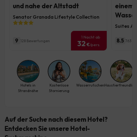
und nahe der Altstadt
einem 
Wasser
Senator Granada Lifestyle Collection
Suites Al
1 Nacht ab
9
8.5
128 Bewertungen
763 B
32
€
/pers.
Hotels in
Kostenlose
Wasserrutschen
Haustierfreundlich
Strandnähe
Stornierung
Auf der Suche nach diesem Hotel?
Entdecken Sie
unsere Hotel-