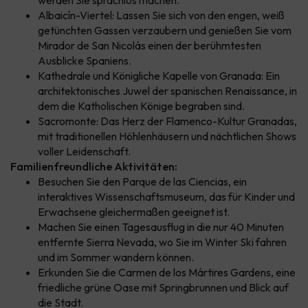
werden Sie sprachlos machen.
Albaicín-Viertel: Lassen Sie sich von den engen, weiß
getünchten Gassen verzaubern und genießen Sie vom
Mirador de San Nicolás einen der berühmtesten
Ausblicke Spaniens.
Kathedrale und Königliche Kapelle von Granada: Ein
architektonisches Juwel der spanischen Renaissance, in
dem die Katholischen Könige begraben sind.
Sacromonte: Das Herz der Flamenco-Kultur Granadas,
mit traditionellen Höhlenhäusern und nächtlichen Shows
voller Leidenschaft.
Familienfreundliche Aktivitäten:
Besuchen Sie den Parque de las Ciencias, ein
interaktives Wissenschaftsmuseum, das für Kinder und
Erwachsene gleichermaßen geeignet ist.
Machen Sie einen Tagesausflug in die nur 40 Minuten
entfernte Sierra Nevada, wo Sie im Winter Ski fahren
und im Sommer wandern können.
Erkunden Sie die Carmen de los Mártires Gardens, eine
friedliche grüne Oase mit Springbrunnen und Blick auf
die Stadt.