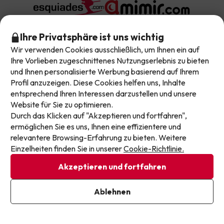
Ihre Privatsphäre ist uns wichtig
Lasst euch kein Angebot mehr entgehen!
Wir verwenden Cookies ausschließlich, um Ihnen ein auf
Unsere Angebote ändern sich täglich. Hinterlasst
Ihre Vorlieben zugeschnittenes Nutzungserlebnis zu bieten
und Ihnen personalisierte Werbung basierend auf Ihrem
eure E-Mail-Adresse und erhaltet jede Woche eine
Über Jump2spain.com
Profil anzuzeigen. Diese Cookies helfen uns, Inhalte
handverlesene Auswahl unserer neuesten
entsprechend Ihren Interessen darzustellen und unsere
Urlaubsdeals, damit ihr nie wieder einen Top-Preis
Website für Sie zu optimieren.
Bewertungen
verpasst.
Top-Reiseziele in Spanien
Durch das Klicken auf "Akzeptieren und fortfahren",
ermöglichen Sie es uns, Ihnen eine effizientere und
Unser Team
E-Mail-Adresse
relevantere Browsing-Erfahrung zu bieten. Weitere
Angebote in Lloret de Mar
Top Deals
Einzelheiten finden Sie in unserer
Cookie-Richtlinie.
Unsere Reisegruppe
Angebote in Málaga
Akzeptieren und fortfahren
Support im Urlaub
All-Inclusive-Hotels
Buchen Sie Ihr Schnäppchen bei Jump2spain.com
Angebote in Andalusien
Ich bin bereits angemeldet
Ablehnen
Inselhotels in Spanien
Indem Sie unseren Newsletter abonnieren, geben Sie Ihr
Einverständnis, Marketingmitteilungen von Jump2spain.com zu
Angebote auf den Kanaren
Wie man auf Jump2spain.com bucht
erhalten.
Datenschutzbestimmungen
Hotels mit Wasserpark in Spanien
Faqs