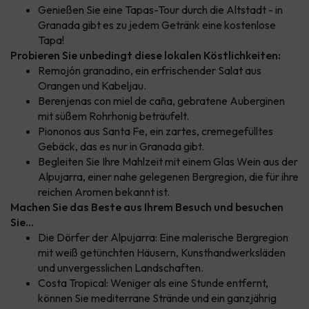
Genießen Sie eine Tapas-Tour durch die Altstadt - in
Granada gibt es zu jedem Getränk eine kostenlose
Tapa!
Probieren Sie unbedingt diese lokalen Köstlichkeiten:
Remojón granadino, ein erfrischender Salat aus
Orangen und Kabeljau.
Berenjenas con miel de caña, gebratene Auberginen
mit süßem Rohrhonig beträufelt.
Piononos aus Santa Fe, ein zartes, cremegefülltes
Gebäck, das es nur in Granada gibt.
Begleiten Sie Ihre Mahlzeit mit einem Glas Wein aus der
Alpujarra, einer nahe gelegenen Bergregion, die für ihre
reichen Aromen bekannt ist.
Machen Sie das Beste aus Ihrem Besuch und besuchen
Sie...
Die Dörfer der Alpujarra: Eine malerische Bergregion
mit weiß getünchten Häusern, Kunsthandwerksläden
und unvergesslichen Landschaften.
Costa Tropical: Weniger als eine Stunde entfernt,
können Sie mediterrane Strände und ein ganzjährig