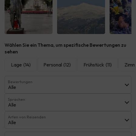
Alle sehen
Alle sehen
Alle 
Wählen Sie ein Thema, um spezifische Bewertungen zu
sehen
Lage
(14)
Personal
(12)
Frühstück
(11)
Zimm
Bewertungen
Alle
Sprachen
Alle
Arten von Reisenden
Alle