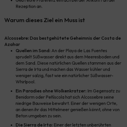
Gebt eure Präferenz einfach bei der Ankunft an der
Rezeption an.
Warum dieses Ziel ein Muss ist
Alcossebre: Das bestgehütete Geheimnis der Costa de
Azahar
Quellen im Sand:
An der Playa de Las Fuentes
sprudelt Süßwasser direkt aus dem Meeresboden und
dem Sand. Diese natürlichen Quellen stammen aus der
Sierra de Irta und machen das Wasser kühler und
weniger salzig, fast wie ein natürlicher Süßwasser-
Whirlpool.
Ein Paradies ohne Wolkenkratzer:
Im Gegensatz zu
Benidorm oder Peñíscola hat sich Alcossebre seine
niedrige Bauweise bewahrt. Einer der wenigen Orte,
an denen ihr das Mittelmeer genießen könnt, ohne von
Beton umgeben zu sein.
Die Sierra de Irta:
Einer der letzten unberührten