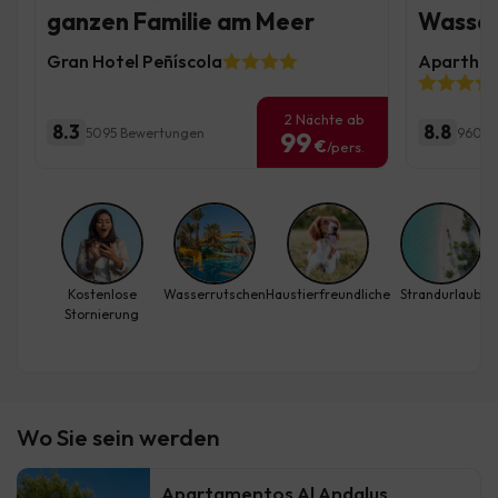
ganzen Familie am Meer
Wasse
Gran Hotel Peñíscola
Aparthote
2 Nächte ab
8.3
8.8
5095 Bewertungen
960 B
99
€
/pers.
Kostenlose
Wasserrutschen
Haustierfreundliche
Strandurlaub
Stornierung
Wo Sie sein werden
Apartamentos Al Andalus