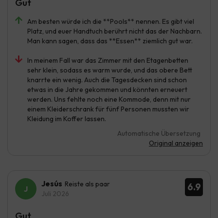
Gut
Am besten würde ich die **Pools** nennen. Es gibt viel
Platz, und euer Handtuch berührt nicht das der Nachbarn.
Man kann sagen, dass das **Essen** ziemlich gut war.
In meinem Fall war das Zimmer mit den Etagenbetten
sehr klein, sodass es warm wurde, und das obere Bett
knarrte ein wenig. Auch die Tagesdecken sind schon
etwas in die Jahre gekommen und könnten erneuert
werden. Uns fehlte noch eine Kommode, denn mit nur
einem Kleiderschrank für fünf Personen mussten wir
Kleidung im Koffer lassen.
Automatische Übersetzung
Original anzeigen
Jesús
Reiste als paar
6.9
Juli 2026
Gut