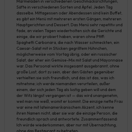
Marmeladen in verschiedenen Geschmacksrichtungen,
Säfte in verschiedenen Sorten und Äpfel. Jeden Tag
dasselbe. Mittagessen oder Abendessen sind kein Buffet,
es gibt ein Menü mit mehreren ersten Gängen, mehreren
Hauptgerichten und Dessert. Das Menü sehr repetitiv und
fade, an vielen Tagen wiederholten sich die Gerichte und
einige, die wir probiert haben, waren ohne Pfiff:
Spaghetti Carbonara, die nach Wasser schmeckten, ein
Caesar-Salat mit in Stücken gegrilltem Hühnchen,
möglicherweise vom Vortag übrig, oder ein russischer
Salat, der eher ein Gemüse-Mix mit Salat und Mayonnaise
war. Das Personal wirkte insgesamt ausgebrannt, ohne
große Lust, dort zu sein, aber den Gästen gegenüber
verhielten sie sich freundlich, und das ist das, was ich
mitnehme; ich werde niemanden verurteilen, außer
einem, der sich jeden Tag als lustig geben will und dem
der Witz längst vergangen ist — das wird unangenehm,
weil man nie weiß, womit er kommt. Die einzige nette Frau
war eine mit lateinamerikanischem Akzent, ich kenne
ihren Namen nicht, aber sie war die einzige Person, die
freundlich sprach und antwortete. Zusammenfassend:
Ich würde wiederkommen, aber nur mit Übernachtung,
ohne das Restaurant zu betreten.