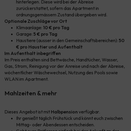
hinterlegen. Diese wird bei der Abreise
zurückerstattet, sofern das Apartment in
ordnungsgemässem Zustand übergeben wird.
Optionale Zuschläge vor Ort
Klimaanlage:
10 € pro Tag
Garage:
5 € pro Tag
Haustiere (ausser in den Gemeinschaftsbereichen):
50
€ pro Haustier und Aufenthalt
Im Aufenthalt inbegriffen
Im Preis enthalten sind Bettwäsche, Handtücher, Wasser,
Gas, Strom, Reinigung vor der Anreise und nach der Abreise,
wöchentlicher Wäschewechsel, Nutzung des Pools sowie
WLAN im Apartment.
Mahlzeiten & mehr
Dieses Angebot ist mit
Halbpension
verfügbar.
Ihr genießt täglich Frühstück und könnt euch zwischen
Mittag- oder Abendessen entscheiden.