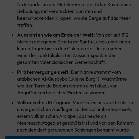
Naturparks an der Mittelmeerküste. 15 km Küste ohne
Bebauung, mit versteckten Buchten und
beeindruckenden Klippen, wo die Berge auf das Meer
treffen.
Aussichten wie am Ende der Welt:
Von der auf 312
Metern gelegenen Ermita de Santa Lucía könnt ihr an
klaren Tagen bis zu den Columbretes-Inseln sehen.
Einer der spektakulärsten Aussichtspunkte der
gesamten Valencianischen Gemeinschaft.
Piratenvergangenheit:
Der Name stammt vom
arabischen Al-Qusayba („kleine Burg“). Wachtürme
wie der Torre de Badum dienten einst dazu, vor
Angriffen berberischer Piraten zu warnen.
Vulkanisches Refugium:
Vom Hafen aus startet ihr zu
unvergesslichen Ausflügen zu den Columbretes-Inseln,
einem vulkanischen Archipel, das heute als
Meeresschutzgebiet geschützt ist und von den Römern
nach den dort gefundenen Schlangen benannt wurde.