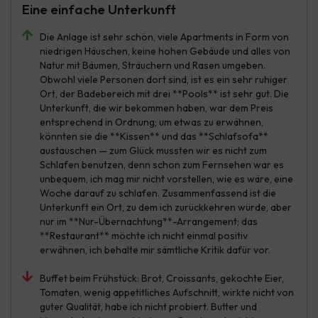
Eine einfache Unterkunft
Die Anlage ist sehr schön, viele Apartments in Form von
niedrigen Häuschen, keine hohen Gebäude und alles von
Natur mit Bäumen, Sträuchern und Rasen umgeben.
Obwohl viele Personen dort sind, ist es ein sehr ruhiger
Ort, der Badebereich mit drei **Pools** ist sehr gut. Die
Unterkunft, die wir bekommen haben, war dem Preis
entsprechend in Ordnung; um etwas zu erwähnen,
könnten sie die **Kissen** und das **Schlafsofa**
austauschen — zum Glück mussten wir es nicht zum
Schlafen benutzen, denn schon zum Fernsehen war es
unbequem, ich mag mir nicht vorstellen, wie es wäre, eine
Woche darauf zu schlafen. Zusammenfassend ist die
Unterkunft ein Ort, zu dem ich zurückkehren würde, aber
nur im **Nur-Übernachtung**-Arrangement; das
**Restaurant** möchte ich nicht einmal positiv
erwähnen, ich behalte mir sämtliche Kritik dafür vor.
Buffet beim Frühstück: Brot, Croissants, gekochte Eier,
Tomaten, wenig appetitliches Aufschnitt, wirkte nicht von
guter Qualität, habe ich nicht probiert. Butter und