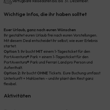
Verfügbare Reisedaten bis: bis 31. Dezember.
Wichtige Infos, die ihr haben solltet
Euer Urlaub, ganz nach euren Wünschen
Ihr gestaltet euren Urlaub frei nach euren Vorstellungen.
Mit diesem Deal entscheidet ihr selbst, wie euer Erlebnis
startet:
Option 1:
Ihr bucht
MIT
einem 1-Tagesticket für den
PortAventura® Park + einem 1-Tagesticket für den
PortAventura® Park und Ferrari Land pro Person und
Aufenthalt.
Option 2:
Ihr bucht
OHNE
Tickets. Eure Buchung umfasst
Unterkunft + Mahlzeiten – und ihr plant den Rest ganz
flexibel.
Aktivitäten