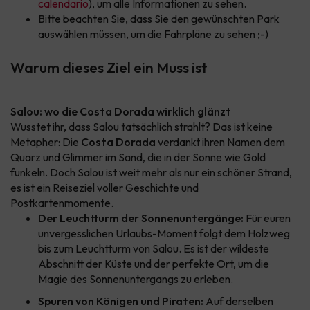
calendario
), um alle Informationen zu sehen.
Bitte beachten Sie, dass Sie den gewünschten Park
auswählen müssen, um die Fahrpläne zu sehen ;-)
Warum dieses Ziel ein Muss ist
Salou: wo die Costa Dorada wirklich glänzt
Wusstet ihr, dass Salou tatsächlich strahlt? Das ist keine
Metapher: Die
Costa Dorada
verdankt ihren Namen dem
Quarz und Glimmer im Sand, die in der Sonne wie Gold
funkeln. Doch Salou ist weit mehr als nur ein schöner Strand,
es ist ein Reiseziel voller Geschichte und
Postkartenmomente.
Der Leuchtturm der Sonnenuntergänge:
Für euren
unvergesslichen Urlaubs-Moment folgt dem Holzweg
bis zum Leuchtturm von Salou. Es ist der wildeste
Abschnitt der Küste und der perfekte Ort, um die
Magie des Sonnenuntergangs zu erleben.
Spuren von Königen und Piraten:
Auf derselben