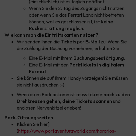
(einschließlich) ist es täglich geöffnet.
Wenn Sie den 2. Tag des Zugangs nicht nutzen
oder wenn Sie das Ferrari Land nicht betreten
können, weil es geschlossen ist,
ist keine
Rückerstattung möglich.
Wie kann man die Eintrittskarten nutzen?
Wir senden Ihnen die Tickets per
E-Mail
zu! Wenn Sie
die Zahlung der Buchung vornehmen, erhalten Sie
Eine E-Mail mit Ihrem
Buchungsbestätigung
.
Eine E-Mail mit den
Parktickets in digitalem
Format
.
Sie können sie auf Ihrem Handy vorzeigen! Sie müssen
sie nicht ausdrucken ;-)
Wenn du im Park ankommst, musst du nur
noch zu den
Drehkreuzen gehen, deine Tickets scannen
und
endlosen Nervenkitzel erleben!
Park-Öffnungszeiten
Klicken Sie hier]
(
https://www.portaventuraworld.com/horarios-