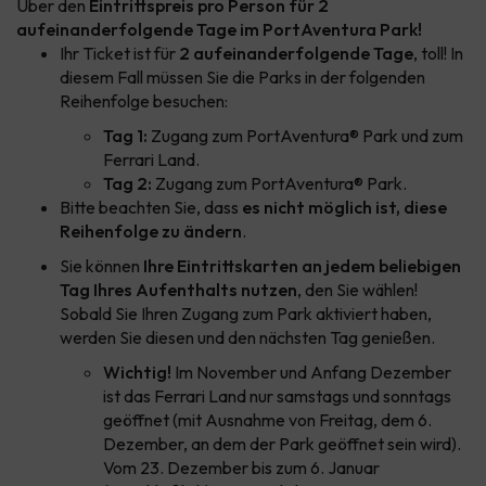
Über den
Eintrittspreis pro Person für 2
aufeinanderfolgende Tage im PortAventura Park!
Ihr Ticket ist für
2 aufeinanderfolgende Tage
, toll! In
diesem Fall müssen Sie die Parks in der folgenden
Reihenfolge besuchen:
Tag 1:
Zugang zum PortAventura® Park und zum
Ferrari Land.
Tag 2:
Zugang zum PortAventura® Park.
Bitte beachten Sie, dass
es nicht möglich ist, diese
Reihenfolge zu ändern
.
Sie können
Ihre Eintrittskarten an jedem beliebigen
Tag Ihres Aufenthalts nutzen
, den Sie wählen!
Sobald Sie Ihren Zugang zum Park aktiviert haben,
werden Sie diesen und den nächsten Tag genießen.
Wichtig!
Im November und Anfang Dezember
ist das Ferrari Land nur samstags und sonntags
geöffnet (mit Ausnahme von Freitag, dem 6.
Dezember, an dem der Park geöffnet sein wird).
Vom 23. Dezember bis zum 6. Januar