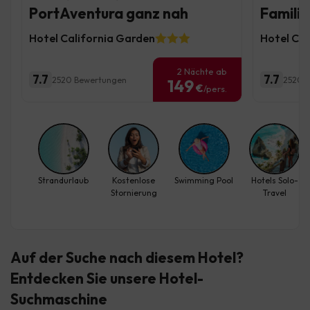
PortAventura ganz nah
Familie
Hotel California Garden
Hotel Cal
2 Nächte ab
7.7
7.7
2520 Bewertungen
2520 
149
€
/pers.
Strandurlaub
Kostenlose
Swimming Pool
Hotels Solo-
Stornierung
Travel
Auf der Suche nach diesem Hotel?
Entdecken Sie
unsere Hotel-
Suchmaschine