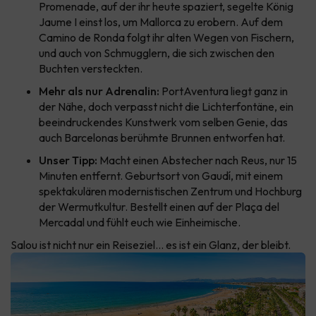
Promenade, auf der ihr heute spaziert, segelte König
Jaume I einst los, um Mallorca zu erobern. Auf dem
Camino de Ronda folgt ihr alten Wegen von Fischern,
und auch von Schmugglern, die sich zwischen den
Buchten versteckten.
Mehr als nur Adrenalin:
PortAventura liegt ganz in
der Nähe, doch verpasst nicht die Lichterfontäne, ein
beeindruckendes Kunstwerk vom selben Genie, das
auch Barcelonas berühmte Brunnen entworfen hat.
Unser Tipp:
Macht einen Abstecher nach Reus, nur 15
Minuten entfernt. Geburtsort von Gaudí, mit einem
spektakulären modernistischen Zentrum und Hochburg
der Wermutkultur. Bestellt einen auf der Plaça del
Mercadal und fühlt euch wie Einheimische.
Salou ist nicht nur ein Reiseziel… es ist ein Glanz, der bleibt.