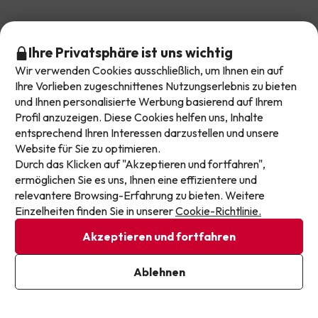
Bewertungen
Top-Reiseziele in Spanien
Ihre Privatsphäre ist uns wichtig
Unser Team
Lasst euch kein Angebot mehr entgehen!
Wir verwenden Cookies ausschließlich, um Ihnen ein auf
Angebote in Lloret de Mar
Top Deals
Unsere Angebote ändern sich täglich. Hinterlasst
Ihre Vorlieben zugeschnittenes Nutzungserlebnis zu bieten
Unsere Reisegruppe
und Ihnen personalisierte Werbung basierend auf Ihrem
eure E-Mail-Adresse und erhaltet jede Woche eine
Angebote in Málaga
Profil anzuzeigen. Diese Cookies helfen uns, Inhalte
handverlesene Auswahl unserer neuesten
Support im Urlaub
All-Inclusive-Hotels
Buchen Sie Ihr Schnäppchen bei Jump2spain.com
entsprechend Ihren Interessen darzustellen und unsere
Angebote in Andalusien
Urlaubsdeals, damit ihr nie wieder einen Top-Preis
Website für Sie zu optimieren.
Inselhotels in Spanien
verpasst.
Durch das Klicken auf "Akzeptieren und fortfahren",
Angebote auf den Kanaren
Wie man auf Jump2spain.com bucht
ermöglichen Sie es uns, Ihnen eine effizientere und
Hotels mit Wasserpark in Spanien
E-Mail-Adresse
relevantere Browsing-Erfahrung zu bieten. Weitere
Faqs
Wir akzeptieren
Einzelheiten finden Sie in unserer
Cookie-Richtlinie.
Hotelangebote mit Familienrabatten
Kontakt
Akzeptieren und fortfahren
Ich bin bereits angemeldet
Impressum und AGB's
Ablehnen
Indem Sie unseren Newsletter abonnieren, geben Sie Ihr
Einverständnis, Marketingmitteilungen von Jump2spain.com zu
Datenschutz
erhalten.
Datenschutzbestimmungen
Cookie-Richtlinie