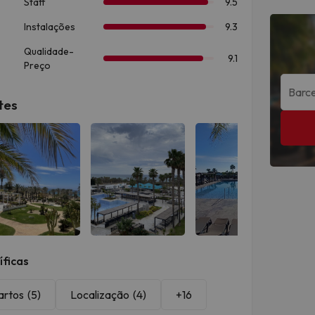
tes
Ver todas
Ver todas
Ver todas
íficas
artos
(5)
Localização
(4)
+16