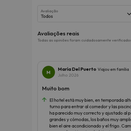
Avaliação
Todos
Avaliações reais
Todas as opiniões foram cuidadosamente verificados
María Del Puerto
Viajou em família
Julho 2026
Muito bom
El hotel está muy bien, en temporada alt
turno para entrar al comedor y las pisci
ha parecido muy correcto y ajustado al p
grandes y cómodas, los baños muy amplios
bien el aire acondicionado y el frigo. C