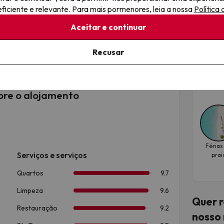
O h
iciente e relevante. Para mais pormenores, leia a nossa
Política
rev
timação
Aceitar e continuar
ON Ci
8.6
Recusar
e alojamento.
Dat
out
obre o alojamento
Férias
prai
Quer r
nosso 