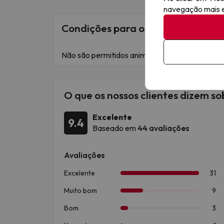
navegação mais ef
Condições para os animais de es
Não são permitidos animais de estimação nest
O que os nossos clientes dizem s
Excelente
9.4
Baseado em
44 avaliações