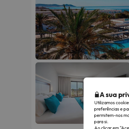
A sua pr
Utilizamos cooki
preferências e pa
permitem-nos most
para si.
Ao clicar em "Ace