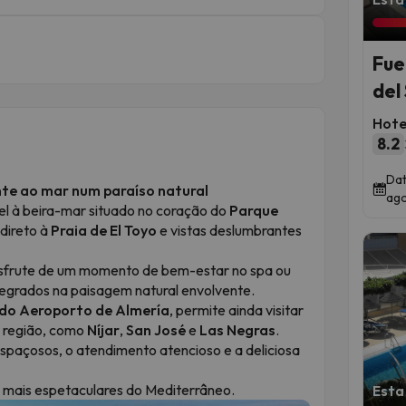
Fue
del 
Hote
8.2
Dat
nte ao mar num paraíso natural
ago
tel à beira-mar situado no coração do
Parque
direto à
Praia de El Toyo
e vistas deslumbrantes
desfrute de um momento de bem-estar no spa ou
tegrados na paisagem natural envolvente.
 do Aeroporto de Almería
, permite ainda visitar
a região, como
Níjar
,
San José
e
Las Negras
.
paçosos, o atendimento atencioso e a deliciosa
s mais espetaculares do Mediterrâneo.
Esta