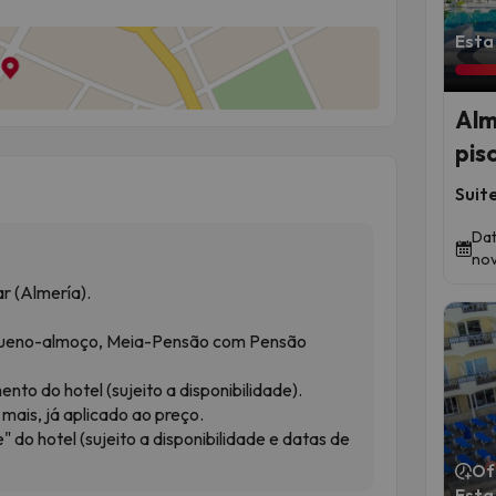
Esta
Alm
pis
Suit
Dat
nov
r (Almería).
equeno-almoço, Meia-Pensão com Pensão
o do hotel (sujeito a disponibilidade).
mais, já aplicado ao preço.
 do hotel (sujeito a disponibilidade e datas de
Of
Esta