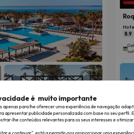
Roq
Hote
8.9
Dat
out
ivacidade é muito importante
es apenas para lhe oferecer uma experiência de navegação adapt
ra apresentar publicidade personalizada com base no seu perfil. 
Esta
rar-lhe conteúdos relevantes para os seus interesses e otimizar 
itar e continuar", está a permitir-nos proporcionar uma experiênc