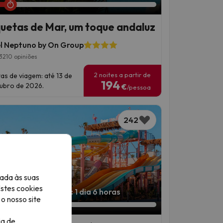
uetas de Mar, um toque andaluz
l Neptuno by On Group
3210 opiniões
2 noites a partir de
as de viagem: até 13 de
194
ubro de 2026.
€
/pessoa
242
ada às suas
Estes cookies
 oferta termina em: 1 dia 6 horas
o nosso site
ia de