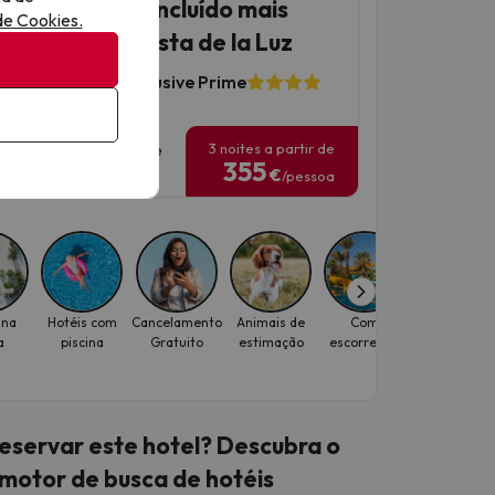
otel com tudo incluído mais
 de Cookies.
igorante da Costa de la Luz
ty Resort - All Inclusive Prime
690 opiniões
3 noites a partir de
as de viagem: até 10 de
355
ubro de 2026.
€
/pessoa
 na
Hotéis com
Cancelamento
Animais de
Com
Hotéis par
a
piscina
Gratuito
estimação
escorregas
quem viaja
só
eservar este hotel? Descubra
o
motor de busca de hotéis