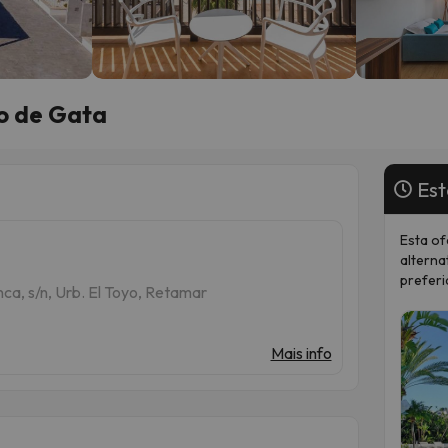
bo de Gata
Est
Esta of
alterna
preferi
a, s/n, Urb. El Toyo, Retamar
Mais info