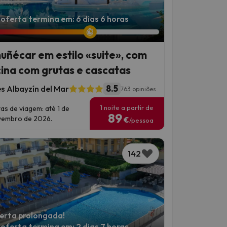
 oferta termina em: 6 dias 6 horas
uñécar em estilo «suite», com
cina com grutas e cascatas
8.5
es Albayzín del Mar
763 opiniões
1 noite a partir de
as de viagem: até 1 de
89
embro de 2026.
€
/pessoa
142
erta prolongada!
 oferta termina em: 2 dias 7 horas