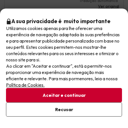
Tradução automática
Ver original
A sua privacidade é muito importante
Utilizamos cookies apenas para lhe oferecer uma
Joana
Viajou em casal
7.7
Não deixe escapar as melhores ofertas!
experiência de navegação adaptada às suas preferências
Agosto 2025
e para apresentar publicidade personalizada com base no
As ofertas mudam todos os dias. Deixe o seu email
seu perfil. Estes cookies permitem-nos mostrar-lhe
e receba semanalmente uma seleção cuidada das
Bom
conteúdos relevantes para os seus interesses e otimizar o
mais recentes ofertas de férias, para nunca mais
nosso site para si.
"Tivemos um problema de goteiras no banheiro vindo do
perder um excelente preço.
Ao clicar em "Aceitar e continuar", está a permitir-nos
quarto de cima, após relatar, a equipe de manutenção
tentou consertar, mas, como aconteceu novamente,
proporcionar uma experiência de navegação mais
Escreva aqui o seu e-mail
fomos transferidos para um quarto melhor no dia
eficiente e relevante. Para mais pormenores, leia a nossa
seguinte. Excelente atendimento."
Política de Cookies.
Buffet de boa qualidade, mas com pouca variedade.
Aceitar e continuar
Tradução automática
Já estou subscrito
Ver original
Recusar
Ao subscrever a nossa newsletter, está a dar o seu consentimento
para receber comunicações de marketing da Jump2spain.com
Política de Privacidade