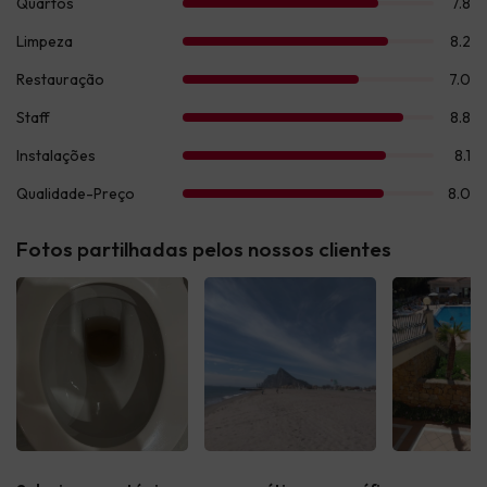
Fotos partilhadas pelos nossos clientes
Ver todas
Ver todas
Ver t