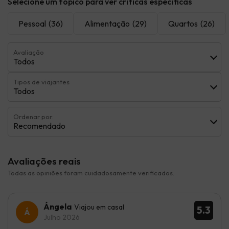
Selecione um tópico para ver críticas específicas
Pessoal
(36)
Alimentação
(29)
Quartos
(26)
Avaliação
Todos
Tipos de viajantes
Todos
Ordenar por:
Recomendado
Avaliações reais
Todas as opiniões foram cuidadosamente verificados.
Ángela
Viajou em casal
5.3
Julho 2026