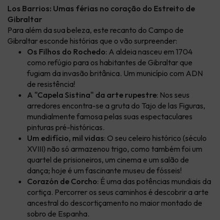
Los Barrios: Umas férias no coração do Estreito de
Gibraltar
Para além da sua beleza, este recanto do Campo de
Gibraltar esconde histórias que o vão surpreender:
Os Filhos do Rochedo
: A aldeia nasceu em 1704
como refúgio para os habitantes de Gibraltar que
fugiam da invasão britânica. Um município com ADN
de resistência!
A "Capela Sistina" da arte rupestre
: Nos seus
arredores encontra-se a gruta do Tajo de las Figuras,
mundialmente famosa pelas suas espectaculares
pinturas pré-históricas.
Um edifício, mil vidas
: O seu celeiro histórico (século
XVIII) não só armazenou trigo, como também foi um
quartel de prisioneiros, um cinema e um salão de
dança; hoje é um fascinante museu de fósseis!
Corazón de Corcho
: É uma das potências mundiais da
cortiça. Percorrer os seus caminhos é descobrir a arte
ancestral do descortiçamento no maior montado de
sobro de Espanha.