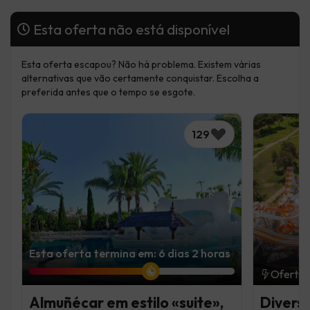
Esta oferta não está disponível
Esta oferta escapou? Não há problema. Existem várias
alternativas que vão certamente conquistar. Escolha a
preferida antes que o tempo se esgote.
129
Esta oferta termina em: 6 dias 2 horas
Oferta 
Almuñécar em estilo «suite»,
Divers