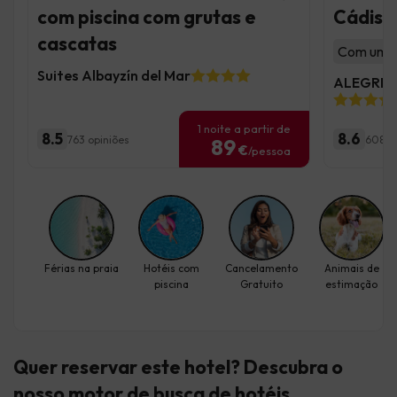
com piscina com grutas e
Cádis
cascatas
Com um g
Suites Albayzín del Mar
ALEGRIA 
1 noite a partir de
8.5
8.6
763 opiniões
6085 
89
€
/pessoa
Férias na praia
Hotéis com
Cancelamento
Animais de
piscina
Gratuito
estimação
Quer reservar este hotel? Descubra
o
nosso motor de busca de hotéis