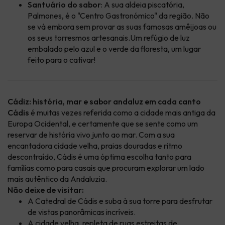
Santuário do sabor
: A sua aldeia piscatória,
Palmones, é o "Centro Gastronómico" da região. Não
se vá embora sem provar as suas famosas amêijoas ou
os seus torresmos artesanais.Um refúgio de luz
embalado pelo azul e o verde da floresta, um lugar
feito para o cativar!
Cádiz: história, mar e sabor andaluz em cada canto
Cádis
é muitas vezes referida como a cidade mais antiga da
Europa Ocidental, e certamente que se sente como um
reservar de história vivo junto ao mar. Com a sua
encantadora cidade velha, praias douradas e ritmo
descontraído, Cádis é uma óptima escolha tanto para
famílias como para casais que procuram explorar um lado
mais autêntico da Andaluzia.
Não deixe de visitar:
A Catedral de Cádis e suba à sua torre para desfrutar
de vistas panorâmicas incríveis.
A cidade velha, repleta de ruas estreitas de