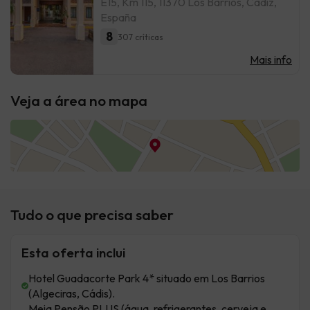
E15, Km 115, 11370 Los Barrios, Cádiz,
España
8
307 críticas
Mais info
Veja a área no mapa
Tudo o que precisa saber
Esta oferta inclui
Hotel Guadacorte Park 4* situado em Los Barrios
(Algeciras, Cádis).
Meia Pensão PLUS (água, refrigerantes, cerveja e