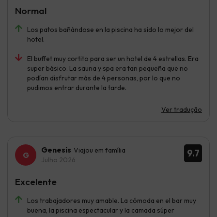
Normal
Los patos bañándose en la piscina ha sido lo mejor del
hotel.
El buffet muy cortito para ser un hotel de 4 estrellas. Era
super básico. La sauna y spa era tan pequeña que no
podían disfrutar más de 4 personas, por lo que no
pudimos entrar durante la tarde.
Ver tradução
Genesis
Viajou em família
9.7
Julho 2026
Excelente
Los trabajadores muy amable. La cómoda en el bar muy
buena, la piscina espectacular y la camada súper