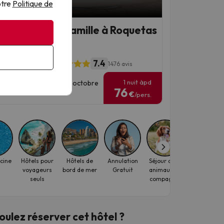
otre
Politique de
 Offre
 vacances en famille à Roquetas
Mar
7.4
ia Fenix Family
1476 avis
1 nuit àpd
es de séjour : jusqu'à 11 octobre
76
6.
€
/pers.
scine
Hôtels pour
Hôtels de
Annulation
Séjour avec
Plage & Solei
voyageurs
bord de mer
Gratuit
animaux de
seuls
compagnie
oulez réserver cet hôtel ?