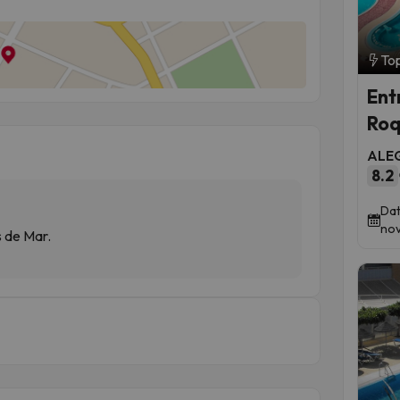
Top
Ent
Roq
ALEG
8.2
Dat
nov
 de Mar.