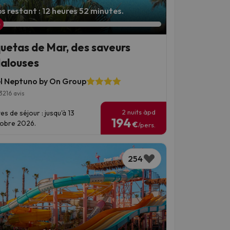
s restant : 12 heures 52 minutes.
uetas de Mar, des saveurs
alouses
l Neptuno by On Group
3216 avis
2 nuits àpd
es de séjour : jusqu'à 13
194
obre 2026.
€
/pers.
254