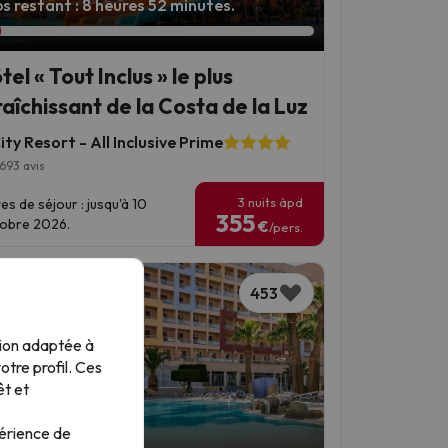
s restant : 8 heures 52 minutes.
tel « Tout Inclus » le plus
raîchissant de la Costa de la Luz
ty Resort - All Inclusive Prime
693 avis
3 nuits àpd
es de séjour : jusqu'à 10
355
obre 2026.
€
/pers.
453
tion adaptée à
tre profil. Ces
êt et
périence de