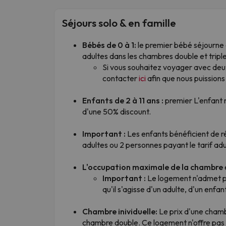
Séjours solo & en famille
Bébés de 0 à 1:
le premier bébé séjourne 
adultes dans les chambres double et triple
Si vous souhaitez voyager avec de
contacter
ici
afin que nous puissions v
Enfants de 2 à 11 ans :
premier L'enfant 
d'une 50% discount.
Important :
Les enfants bénéficient de r
adultes ou 2 personnes payant le tarif adu
L'occupation maximale de la chambre
Important :
Le logement n'admet p
qu'il s'agisse d'un adulte, d'un enfa
Chambre inividuelle:
Le prix d'une chambr
chambre double. Ce logement n'offre pas d