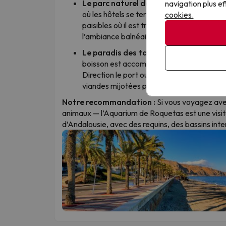
Le parc naturel de Punta Entinas-Sabi
navigation plus ef
où les hôtels se terminent. Entre dunes sa
cookies.
paisibles où il est très facile d’apercevoir
l’ambiance balnéaire est tout simplement
Le paradis des tapas offertes :
Comme p
boisson est accompagnée d’une tapa offert
Direction le port ou le centre-ville pour sa
viandes mijotées pour à peine le prix de q
Notre recommandation :
Si vous voyagez ave
animaux — l’Aquarium de Roquetas est une visit
d’Andalousie, avec des requins, des bassins int