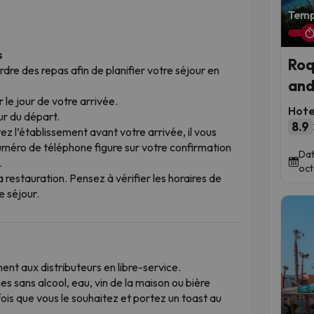
Temp
s
Roq
l’ordre des repas afin de planifier votre séjour en
and
r
le jour de votre arrivée.
Hote
ur du départ.
8.9
z l’établissement avant votre arrivée, il vous
uméro de téléphone figure sur votre confirmation
Dat
.
oct
restauration. Pensez à vérifier les horaires de
e séjour.
ent aux distributeurs en libre-service.
hes sans alcool, eau, vin de la maison ou bière
is que vous le souhaitez et portez un toast au