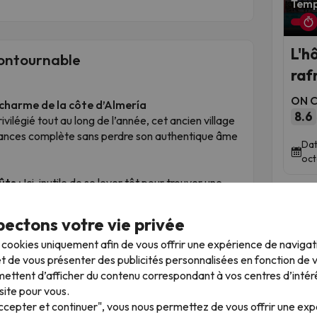
Temp
L'hô
contournable
raf
ON Ci
e charme de la côte d’Almería
8.6
ivilégié tout au long de l’année, cet ancien village
cances complète sans perdre son authentique âme
Dat
oct
ts :
Ici, inutile de se lever tôt pour trouver une
adulce ou Playa Serena sont kilométriques, larges
nfortable. Chacun y trouve facilement son espace
ectons votre vie privée
s cookies uniquement afin de vous offrir une expérience de naviga
 véritable cœur culturel de Roquetas de Mar.
t de vous présenter des publicités personnalisées en fonction de vo
le, entièrement restaurée, se visite gratuitement.
ettent d’afficher du contenu correspondant à vos centres d’intér
ambiance authentique idéale pour observer les
site pour vous.
e.
Accepter et continuer", vous nous permettez de vous offrir une ex