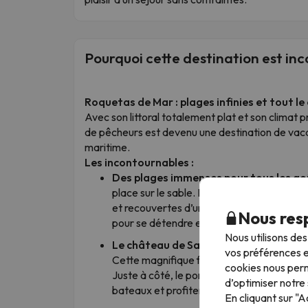
Pourquoi cette destination est in
Roquetas de Mar : plages infinies et tout l
Avec son littoral totalement plat et son climat pr
de pêcheurs est devenu une destination de va
maritime.
Les incontournables :
Des plages immenses pour tous les goû
place sur le sable. Des plages comme Agu
et recouvertes d’un sable agréable et co
Nous resp
pour se détendre en toute tranquillité.
Nous utilisons de
Le château de Santa Ana et le port :
Le
vos préférences e
Cette magnifique forteresse du XVIIe sièc
cookies nous perm
Juste à côté, le port de pêche offre une 
d’optimiser notre 
bateaux et profiter de l’atmosphère local
En cliquant sur "