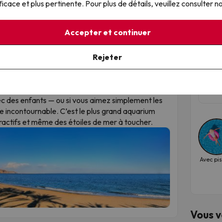
nar :
Un véritable paradis naturel qui commence là
ficace et plus pertinente. Pour plus de détails, veuillez consulter n
Top
uvages, sentiers bordés de pins et lagunes
 des flamants roses en liberté, le contraste avec
Vos
Accepter et continuer
 magnifique.
de 
artout dans la province d’Almería, chaque
Rejeter
e, souvent à choisir directement sur la carte.
Alegr
vourer poissons frits, migas traditionnelles ou
Dat
uelques boissons.
202
c des enfants — ou si vous aimez simplement les
e incontournable. C’est le plus grand aquarium
eractifs et même des étoiles de mer à toucher.
Avec pi
Vous v