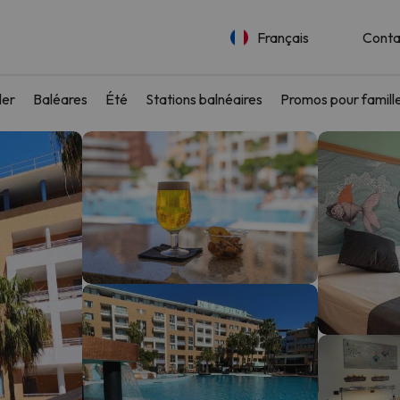
Français
Conta
ler
Baléares
Été
Stations balnéaires
Promos pour famill