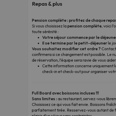
Repas & plus
Pension complète : profitez de chaque repa
Si vous choisissez la
pension complète
, voici 
toute sérénité :
Votre séjour commence par le déjeune
Il se termine par le petit-déjeuner
le jo
Vous souhaitez modifier cet ordre ?
Contacte
confirmera si ce changement est possible. Le n
de réservation, l’équipe sera ravie de vous aider
Cette information concerne uniquement la 
check-in et check-out pour organiser votr
Full Board avec boissons incluses !!!
Sans limites :
au restaurant, servez-vous librem
Choisissez ce qui vous fait envie. Boissons fraîc
parfaitement tirée. Resservez-vous autant de fo
plaisir d’un séjour sans contraintes.