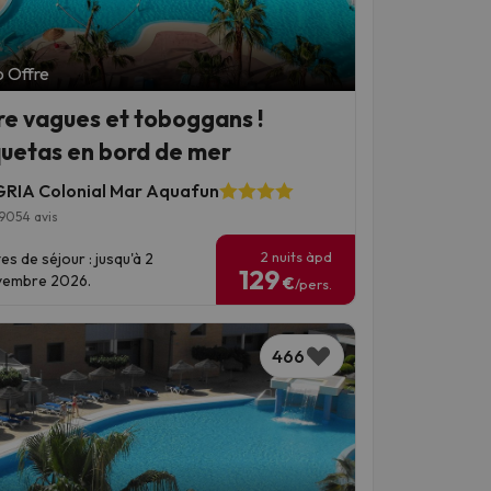
 Offre
re vagues et toboggans !
uetas en bord de mer
RIA Colonial Mar Aquafun
9054 avis
2 nuits àpd
es de séjour : jusqu'à 2
129
embre 2026.
€
/pers.
466